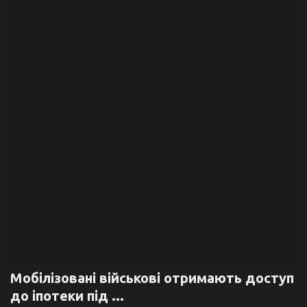
Галерея
Політика
Економіка
Технології
Спорт
Авто
Відео
Мова
Мобілізовані військові отримають доступ
до іпотеки під ...
English
Ukraine