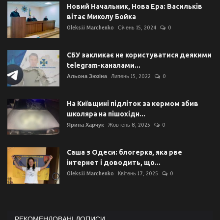
Новий Начальник, Нова Ера: Васильків
вітає Миколу Бойка
Oleksii Marchenko
Січень 15, 2024
0
СБУ закликає не користуватися деякими
telegram-каналами...
Альона Зюзіна
Липень 15, 2022
0
На Київщині підліток за кермом збив
школяра на пішохідн...
Ярина Харчук
Жовтень 8, 2025
0
Саша з Одеси: блогерка, яка рве
інтернет і доводить, що...
Oleksii Marchenko
Квітень 17, 2025
0
РЕКОМЕНДОВАНІ ДОПИСИ