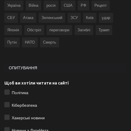
Україна
Війна
росія
США
РФ
Рецепт
СБУ
Атака
Зеленський
ЗСУ
Київ
удар
Японія
Обстріл
переговори
Загиблі
Трамп
Путін
НАТО
Смерть
ОПИТУВАННЯ
Щоб ви хотіли читати на сайті
Політика
Кібербезпека
Хакерські новини
Новини з ДаркНета