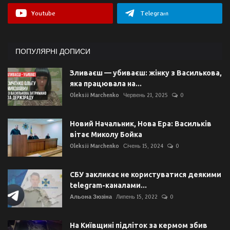
Youtube
Telegram
ПОПУЛЯРНІ ДОПИСИ
Зливаєш — убиваєш: жінку з Василькова,
яка працювала на...
Oleksii Marchenko
Червень 21, 2025
0
Новий Начальник, Нова Ера: Васильків
вітає Миколу Бойка
Oleksii Marchenko
Січень 15, 2024
0
СБУ закликає не користуватися деякими
telegram-каналами...
Альона Зюзіна
Липень 15, 2022
0
На Київщині підліток за кермом збив