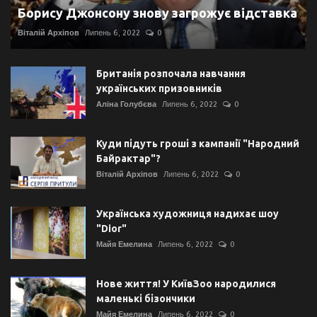
Борису Джонсону знову загрожує відставка
Віталій Архіпов
Липень 6, 2022
0
Британія розпочала навчання
українських призовників
Аліна Голубєва
Липень 6, 2022
0
Куди підуть гроші з кампанії "Народний
Байрактар"?
Віталій Архіпов
Липень 6, 2022
0
Українська художниця надихає шоу
"Dior"
Майя Емелина
Липень 6, 2022
0
Нове життя! У КиївЗоо народилися
маленькі бізончики
Майя Емелина
Липень 6, 2022
0