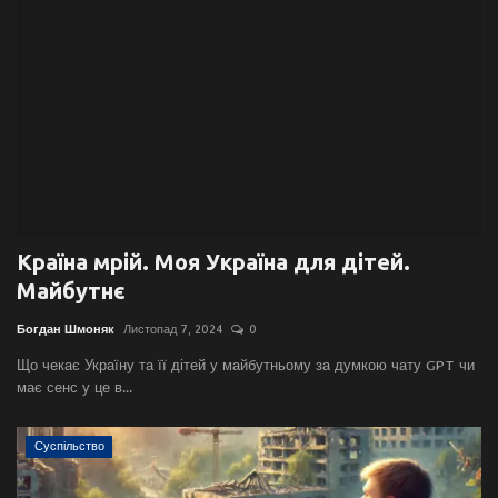
Галерея
Політика
Економіка
Технології
Країна мрій. Моя Україна для дітей.
Спорт
Майбутнє
Авто
Богдан Шмоняк
Листопад 7, 2024
0
Що чекає Україну та її дітей у майбутньому за думкою чату GPT чи
Відео
має сенс у це в...
Мова
Суспільство
English
Ukraine