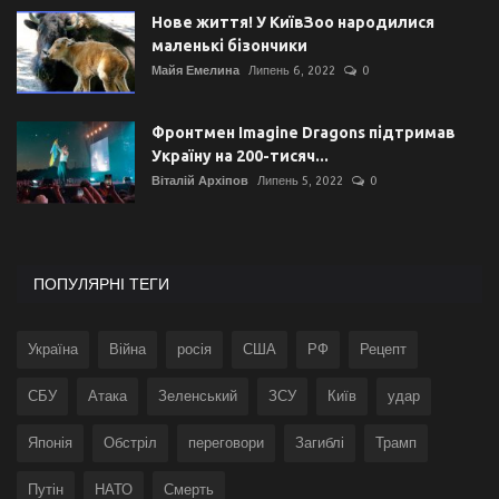
Нове життя! У КиївЗоо народилися
маленькі бізончики
Майя Емелина
Липень 6, 2022
0
Фронтмен Imagine Dragons підтримав
Україну на 200-тисяч...
Віталій Архіпов
Липень 5, 2022
0
ПОПУЛЯРНІ ТЕГИ
Україна
Війна
росія
США
РФ
Рецепт
СБУ
Атака
Зеленський
ЗСУ
Київ
удар
Японія
Обстріл
переговори
Загиблі
Трамп
Путін
НАТО
Смерть