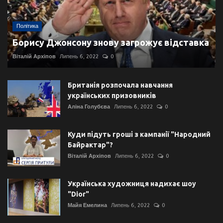
Політика
Борису Джонсону знову загрожує відставка
Віталій Архіпов
Липень 6, 2022
0
Британія розпочала навчання
українських призовників
Аліна Голубєва
Липень 6, 2022
0
Куди підуть гроші з кампанії "Народний
Байрактар"?
Віталій Архіпов
Липень 6, 2022
0
Українська художниця надихає шоу
"Dior"
Майя Емелина
Липень 6, 2022
0