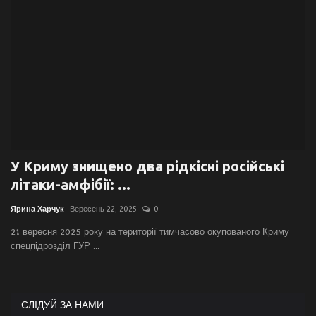
Галерея
Політика
Економіка
Технології
У Криму знищено два рідкісні російські
Спорт
літаки-амфібії: ...
Авто
Ярина Харчук
Вересень 22, 2025
0
21 вересня 2025 року на території тимчасово окупованого Криму
Відео
спецпідрозділ ГУР ...
Мова
English
Ukraine
СЛІДУЙ ЗА НАМИ