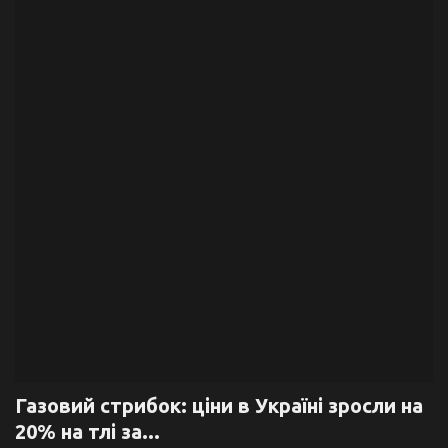
Галерея
Політика
Економіка
Технології
Спорт
Авто
Відео
Мова
Газовий стрибок: ціни в Україні зросли на
20% на тлі за...
English
Ukraine