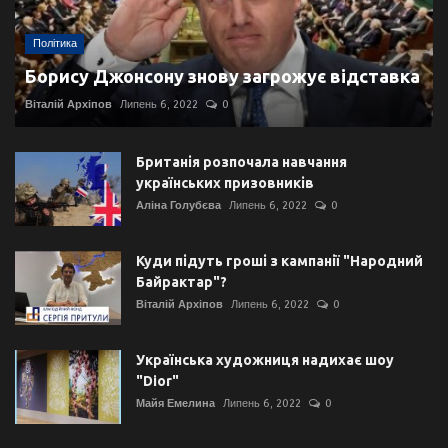
Політика
Борису Джонсону знову загрожує відставка
Віталій Архіпов
Липень 6, 2022
0
Британія розпочала навчання
українських призовників
Аліна Голубєва
Липень 6, 2022
0
Куди підуть гроші з кампанії "Народний
Байрактар"?
Віталій Архіпов
Липень 6, 2022
0
Українська художниця надихає шоу
"Dior"
Майя Емелина
Липень 6, 2022
0