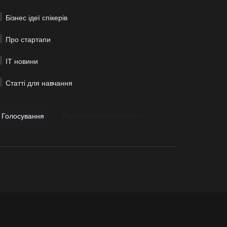
Бізнес ідеї спікерів
Про стартапи
ІТ новини
Статті для навчання
Голосування
Переглянути результати