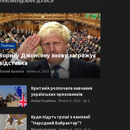
РЕКОМЕНДОВАНІ ДОПИСИ
Політика
Борису Джонсону знову загрожує
відставка
Віталій Архіпов
Липень 6, 2022
0
Британія розпочала навчання
українських призовників
Аліна Голубєва
Липень 6, 2022
0
Куди підуть гроші з кампанії
"Народний Байрактар"?
Віталій Архіпов
Липень 6, 2022
0