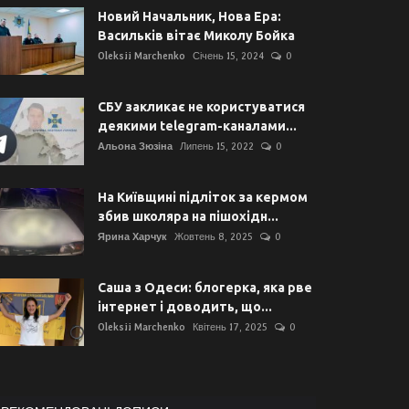
Новий Начальник, Нова Ера:
Васильків вітає Миколу Бойка
Oleksii Marchenko
Січень 15, 2024
0
СБУ закликає не користуватися
деякими telegram-каналами...
Альона Зюзіна
Липень 15, 2022
0
На Київщині підліток за кермом
збив школяра на пішохідн...
Ярина Харчук
Жовтень 8, 2025
0
Саша з Одеси: блогерка, яка рве
інтернет і доводить, що...
Oleksii Marchenko
Квітень 17, 2025
0