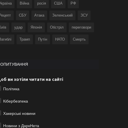
Україна
Війна
росія
США
РФ
Рецепт
СБУ
Атака
Зеленський
ЗСУ
Київ
удар
Японія
Обстріл
переговори
Загиблі
Трамп
Путін
НАТО
Смерть
ОПИТУВАННЯ
об ви хотіли читати на сайті
Політика
Кібербезпека
Хакерські новини
Новини з ДаркНета