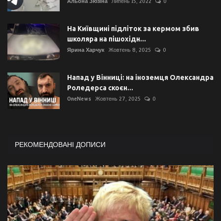
Альона Зюзіна
Липень 15, 2022
0
На Київщині підліток за кермом збив
школяра на пішохідн...
Ярина Харчук
Жовтень 8, 2025
0
Напад у Вінниці: на іноземця Олександра
Роледерса скоєн...
OneNews
Жовтень 27, 2025
0
РЕКОМЕНДОВАНІ ДОПИСИ