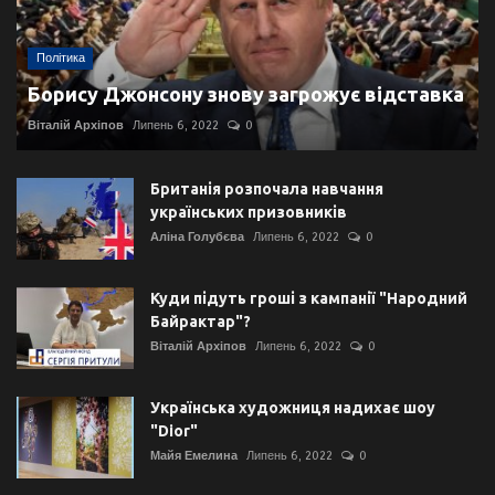
Політика
Борису Джонсону знову загрожує відставка
Віталій Архіпов
Липень 6, 2022
0
Британія розпочала навчання
українських призовників
Аліна Голубєва
Липень 6, 2022
0
Куди підуть гроші з кампанії "Народний
Байрактар"?
Віталій Архіпов
Липень 6, 2022
0
Українська художниця надихає шоу
"Dior"
Майя Емелина
Липень 6, 2022
0