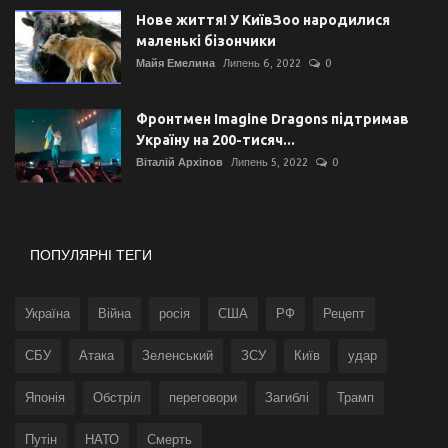
Нове життя! У КиївЗоо народилися
маленькі бізончики
Майя Емелина
Липень 6, 2022
0
Фронтмен Imagine Dragons підтримав
Україну на 200-тисяч...
Віталій Архіпов
Липень 5, 2022
0
ПОПУЛЯРНІ ТЕГИ
Україна
Війна
росія
США
РФ
Рецепт
СБУ
Атака
Зеленський
ЗСУ
Київ
удар
Японія
Обстріл
переговори
Загиблі
Трамп
Путін
НАТО
Смерть