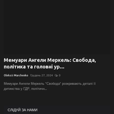
Галерея
Політика
Економіка
Технології
Мемуари Ангели Меркель: Свобода,
Спорт
політика та головні ур...
Авто
Oleksii Marchenko
Грудень 27, 2024
0
Мемуари Ангели Меркель "Свобода" розкривають деталі її
Відео
дитинства у ГДР, політичн...
Мова
English
Ukraine
СЛІДУЙ ЗА НАМИ