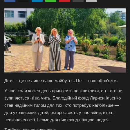
Галерея
Політика
Економіка
Технології
Спорт
Діти — це не лише наше майбутнє. Це — наш обов’язок.
Авто
У час, коли кожен день приносить нові виклики, є ті, хто не
зупиняється ні на мить. Благодійний фонд Лариси Ільєнко
Відео
став надійним тилом для тих, хто потребує найбільше —
для українських дітей, які зростають у час війни, втрат,
Мова
невизначеності. І саме для них фонд працює щодня.
English
Ukraine
Турбота, яка не знає пауз.