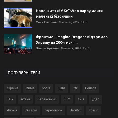
Нове життя! У КиївЗоо народилися
маленькі бізончики
Майя Емелина
Липень 6, 2022
0
Фронтмен Imagine Dragons підтримав
Україну на 200-тисяч...
Віталій Архіпов
Липень 5, 2022
0
ПОПУЛЯРНІ ТЕГИ
Україна
Війна
росія
США
РФ
Рецепт
СБУ
Атака
Зеленський
ЗСУ
Київ
удар
Японія
Обстріл
переговори
Загиблі
Трамп