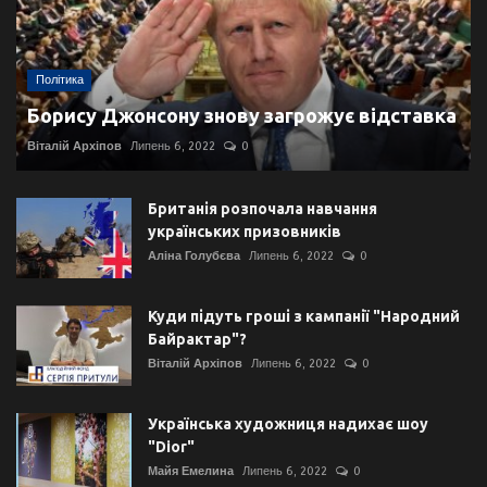
Політика
Борису Джонсону знову загрожує відставка
Віталій Архіпов
Липень 6, 2022
0
Британія розпочала навчання
українських призовників
Аліна Голубєва
Липень 6, 2022
0
Куди підуть гроші з кампанії "Народний
Байрактар"?
Віталій Архіпов
Липень 6, 2022
0
Українська художниця надихає шоу
"Dior"
Майя Емелина
Липень 6, 2022
0