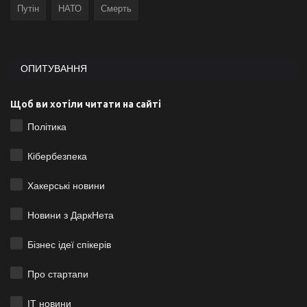
Путін
НАТО
Смерть
ОПИТУВАННЯ
Щоб ви хотіли читати на сайті
Політика
Кібербезпека
Хакерські новини
Новини з ДаркНета
Бізнес ідеї спікерів
Про стартапи
ІТ новини