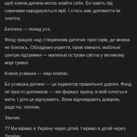
щоб кожна дитина могла знайти себе. Бо навіть під
сиренами народжуються мрії. І хтось має допомогти їм
злетіти.
Безпека — понад усе.
Фонд працює над створенням дитячих просторів, де можна
не боятись. Обладнані укриття, ігрові кімнати, мобільні
центри підтримки — маленькі острови світла у великому
морі тривог.
Кожна усмішка — наш компас.
Бо усмішка дитини — це індикатор правильної дороги. Фонд
не просто допомагає — він формує країну, в якій хочеться
жити. І діти це відчувають. Вони відповідають довірою,
радістю, теплом.
Заклик:
?? Ми віримо в Україну через дітей. І віримо в дітей через
Україну.