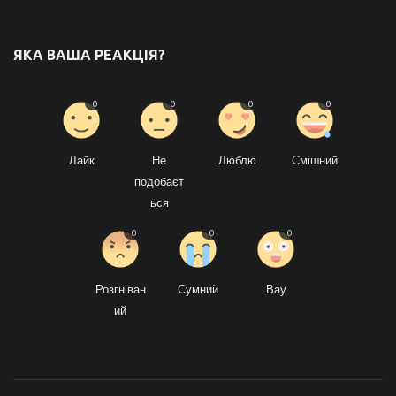
ЯКА ВАША РЕАКЦІЯ?
0
0
0
0
Лайк
Не
Люблю
Смішний
подобаєт
ься
0
0
0
Розгніван
Сумний
Вау
ий