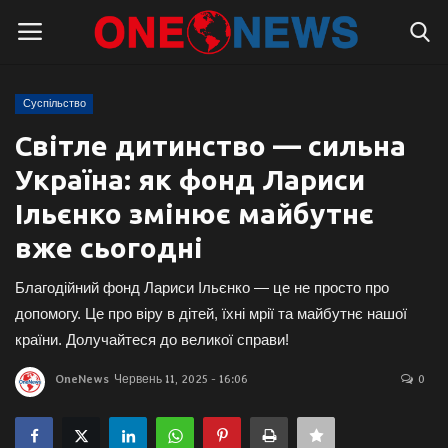
Суспільство
Логін
Реєстрація
Світле дитинство — сильна
Україна: як фонд Лариси
Головна
Ільєнко змінює майбутнє
Контакти
вже сьогодні
Про нас
Благодійний фонд Лариси Ільєнко — це не просто про
допомогу. Це про віру в дітей, їхні мрії та майбутнє нашої
Підтримати проєкт
країни. Долучайтеся до великої справи!
OneNews
Червень 11, 2025 - 16:06
0
Правила для блогерів
Суспільство