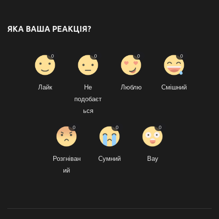
ЯКА ВАША РЕАКЦІЯ?
0
0
0
0
Лайк
Не
Люблю
Смішний
подобаєт
ься
0
0
0
Розгніван
Сумний
Вау
ий