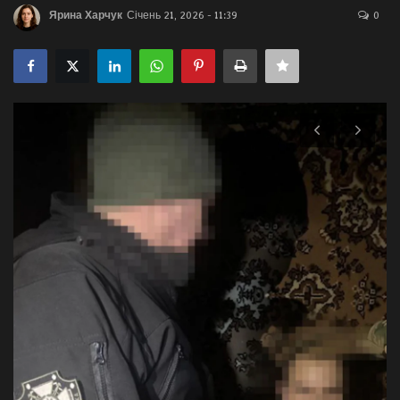
Ярина Харчук
Січень 21, 2026 - 11:39
0
Галерея
Політика
Економіка
Технології
Спорт
Авто
Відео
Мова
English
Ukraine