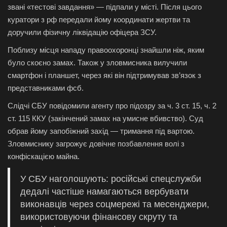
звані «тестові завдання» — підпали у місті. Після цього
куратори з рф передали йому координати жертви та
доручили фізичну ліквідацію офіцера ЗСУ.
Поблизу місця нападу правоохоронці знайшли ніж, яким
було скоєно замах. Також у зловмисника вилучили
смартфон і планшет, через які він підтримував зв’язок з
представниками фсб.
Слідчі СБУ повідомили агенту про підозру за ч. 3 ст. 15, ч. 2
ст. 115 ККУ (закінчений замах на умисне вбивство). Суд
обрав йому запобіжний захід — тримання під вартою.
Зловмиснику загрожує довічне позбавлення волі з
конфіскацією майна.
У СБУ наголошують: російські спецслужби
дедалі частіше намагаються вербувати
виконавців через соцмережі та месенджери,
використовуючи фінансову скруту та