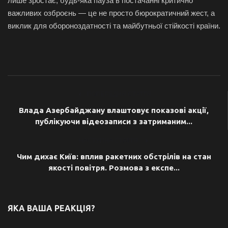
лише зростає, будь-яка пауза в постачанні критично
важливих озброєнь — це не просто бюрократичний жест, а
виклик для обороноздатності та майбутньої стійкості країни.
ПОПЕРЕДНЯ СТАТТЯ
Влада Азербайджану влаштовує показові акції,
публікуючи відеозаписи з затриманим...
НАСТУПНА СТАТТЯ
Чим дихає Київ: вплив ракетних обстрілів на стан
якості повітря. Розмова з експе...
ЯКА ВАША РЕАКЦІЯ?