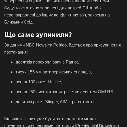
завершення оцінки. І не виключено, що деякі системи
будуть остаточно залишені для потреб США або
перенаправлені до інших конфліктних зон, зокрема на
Близький Схід.
Що саме зупинили?
За даними NBC News та Politico, йдеться про призупинення
постачання:
десятків перехоплювачів Patriot,
тисяч 155 мм артилерійських снарядів,
понад 100 ракет Hellfire,
понад 250 високоточних ракетних систем GMLRS,
десятків ракет Stinger, AIM і гранатометів.
Більшість із них уже були затверджені в межах
президентської програми підтримки (Presidential Drawdown