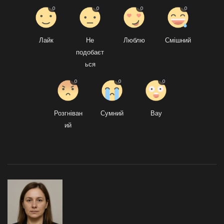
0
0
0
0
Лайк
Не
Люблю
Смішний
подобаєт
ься
0
0
0
Розгніван
Сумний
Вау
ий