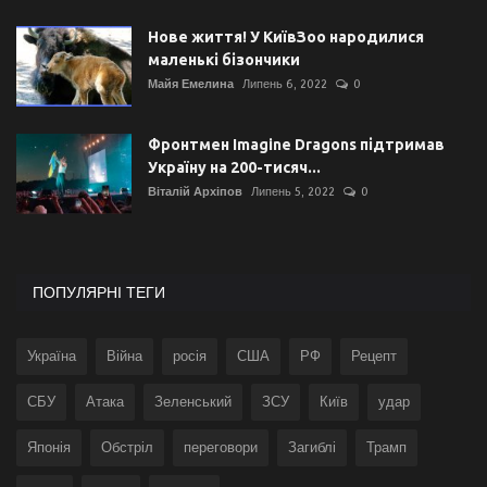
Нове життя! У КиївЗоо народилися
маленькі бізончики
Майя Емелина
Липень 6, 2022
0
Фронтмен Imagine Dragons підтримав
Україну на 200-тисяч...
Віталій Архіпов
Липень 5, 2022
0
ПОПУЛЯРНІ ТЕГИ
Україна
Війна
росія
США
РФ
Рецепт
СБУ
Атака
Зеленський
ЗСУ
Київ
удар
Японія
Обстріл
переговори
Загиблі
Трамп