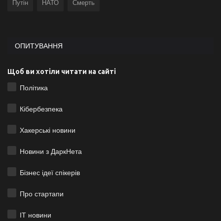
Путін
НАТО
Смерть
ОПИТУВАННЯ
Щоб ви хотіли читати на сайті
Політика
Кібербезпека
Хакерські новини
Новини з ДаркНета
Бізнес ідеї спікерів
Про стартапи
ІТ новини