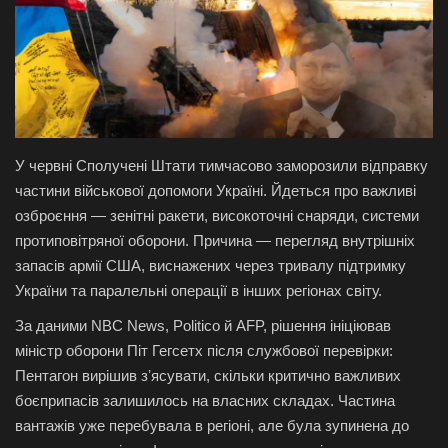
Галерея
Політика
Економіка
У червні Сполучені Штати тимчасово заморозили відправку
Технології
частини військової допомоги Україні. Йдеться про важливі
озброєння — зенітні ракети, високоточні снаряди, системи
Спорт
протиповітряної оборони. Причина — перегляд внутрішніх
запасів армії США, виснажених через тривалу підтримку
Авто
України та паралельні операції в інших регіонах світу.
За даними NBC News, Politico й AFP, рішення ініціював
Відео
міністр оборони Піт Гегсетх після службової перевірки:
Пентагон вирішив зʼясувати, скільки критично важливих
Мова
боєприпасів залишилось на власних складах. Частина
вантажів уже перебувала в регіоні, але була зупинена до
English
Ukraine