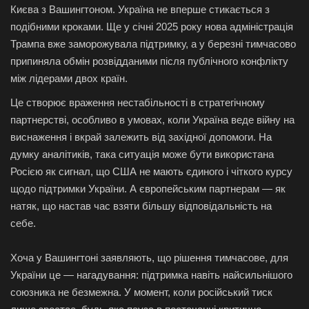
Києва з Вашингтоном. Україна не вперше стикається з
подібними кроками. Ще у січні 2025 року нова адміністрація
Трампа вже заморожувала підтримку, а у березні тимчасово
припиняла обмін розвідданими після публічного конфлікту
між лідерами двох країн.
Це створює враження нестабільності в стратегічному
партнерстві, особливо в умовах, коли Україна веде війну на
виснаження і вкрай залежить від західної допомоги. На
думку аналітиків, така ситуація може бути використана
Росією як сигнал, що США не мають єдиного і чіткого курсу
щодо підтримки України. А європейським партнерам — як
натяк, що настав час взяти більшу відповідальність на
себе.
Хоча у Вашингтоні заявляють, що рішення тимчасове, для
України це — нагадування: підтримка навіть найсильнішого
союзника не безмежна. У момент, коли російський тиск