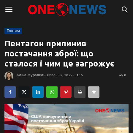
Політика
Логін
Реєстрація
Пентагон припинив
постачання зброї: що
Головна
сталося і чим це загрожує
Контакти
Аліна Журавель
Липень 2, 2025 - 11:16
0
Про нас
Підтримати проєкт
Правила для блогерів
Суспільство