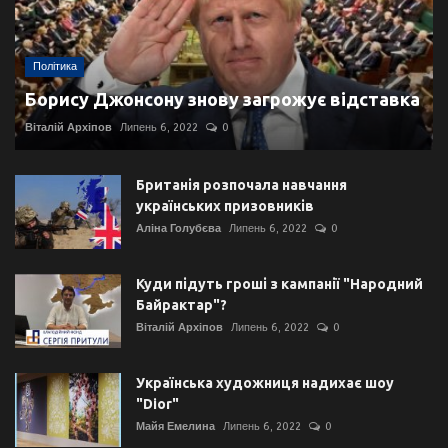
Політика
Борису Джонсону знову загрожує відставка
Віталій Архіпов
Липень 6, 2022
0
Британія розпочала навчання
українських призовників
Аліна Голубєва
Липень 6, 2022
0
Куди підуть гроші з кампанії "Народний
Байрактар"?
Віталій Архіпов
Липень 6, 2022
0
Українська художниця надихає шоу
"Dior"
Майя Емелина
Липень 6, 2022
0