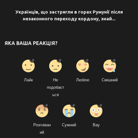
НАСТУПНА СТАТТЯ
Українців, що застрягли в горах Румунії після
незаконного переходу кордону, знай...
ЯКА ВАША РЕАКЦІЯ?
0
0
0
0
Лайк
Не
Люблю
Смішний
подобаєт
ься
0
0
0
Розгніван
Сумний
Вау
ий