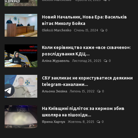
Новий Начальник, Нова Ера: Васильків
вітає Миколу Бойка
Oleksii Marchenko
Січень 15, 2024
0
Коли керівництво каже «все схвачено»:
розслідування КДЦ...
Аліна Журавель
Листопад 26, 2025
0
СБУ закликає не користуватися деякими
telegram-каналами...
Альона Зюзіна
Липень 15, 2022
0
На Київщині підліток за кермом збив
школяра на пішохідн...
Ярина Харчук
Жовтень 8, 2025
0