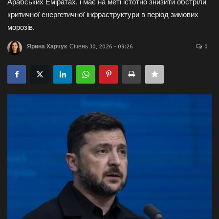
Арабських Еміратах, і має на меті істотно знизити обстріли
критичної енергетичної інфраструктури в період зимових
Галерея
морозів.
Політика
Ярина Харчук
Січень 30, 2026 - 09:26
0
Економіка
Технології
Спорт
Авто
Відео
Мова
English
Ukraine