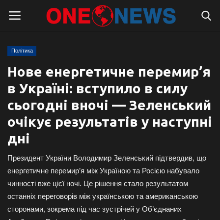
Політика
Логін
Реєстрація
Нове енергетичне перемир’я
в Україні: вступило в силу
Головна
сьогодні вночі — Зеленський
Контакти
очікує результатів у наступні
дні
Про нас
Президент України Володимир Зеленський підтвердив, що
Підтримати проєкт
енергетичне перемир’я між Україною та Росією набувало
чинності вже цієї ночі. Це рішення стало результатом
Правила для блогерів
останніх переговорів між українською та американською
сторонами, зокрема під час зустрічей у Об’єднаних
Суспільство