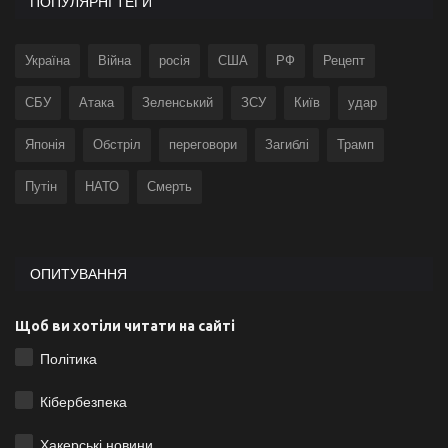
ПОПУЛЯРНІ ТЕГИ
Україна
Війна
росія
США
РФ
Рецепт
СБУ
Атака
Зеленський
ЗСУ
Київ
удар
Японія
Обстріл
переговори
Загиблі
Трамп
Путін
НАТО
Смерть
ОПИТУВАННЯ
Щоб ви хотіли читати на сайті
Політика
Кібербезпека
Хакерські новини