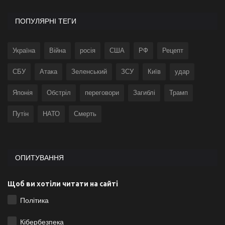
ПОПУЛЯРНІ ТЕГИ
Україна
Війна
росія
США
РФ
Рецепт
СБУ
Атака
Зеленський
ЗСУ
Київ
удар
Японія
Обстріл
переговори
Загиблі
Трамп
Путін
НАТО
Смерть
ОПИТУВАННЯ
Щоб ви хотіли читати на сайті
Політика
Кібербезпека