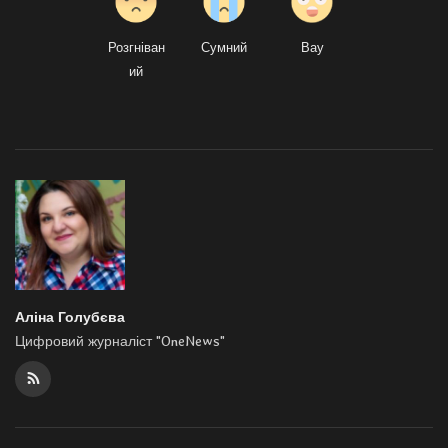
Розгніван
Сумний
Вау
ий
Аліна Голубєва
Цифровий журналіст "OneNews"