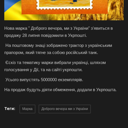
Галерея
Політика
Нова марка " Доброго вечора, ми з України" з'явиться в
продажу 28 липня повідомили в Укрпошті.
Економіка
На поштовому знаці зображено трактор з українським
прапором, який тягне за собою російський танк.
Технології
Єскіз та тематику марки вибрали українці, шляхом
Спорт
голосування у Дії, та на сайті укрпошти.
Усього випустять 5000000 екземплярів.
Авто
На продаж будуть діяти обмеження, додали в Укрпошта.
Відео
Теги:
Марка
Доброго вечора ми з України
Мова
English
Ukraine