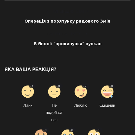
ПОПЕРЕДНЯ СТАТТЯ
Операція з порятунку рядового Змія
НАСТУПНА СТАТТЯ
В Японії "прокинувся" вулкан
ЯКА ВАША РЕАКЦІЯ?
1
0
2
0
Лайк
Не
Люблю
Смішний
подобаєт
ься
0
0
1