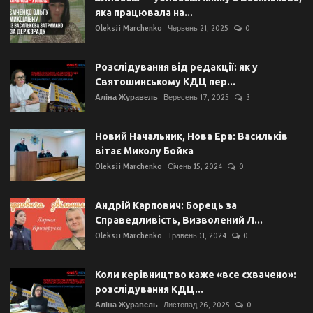
яка працювала на...
Oleksii Marchenko
Червень 21, 2025
0
Розслідування від редакції: як у
Святошинському КДЦ пер...
Аліна Журавель
Вересень 17, 2025
3
Новий Начальник, Нова Ера: Васильків
вітає Миколу Бойка
Oleksii Marchenko
Січень 15, 2024
0
Андрій Карпович: Борець за
Справедливість, Визволений Л...
Oleksii Marchenko
Травень 11, 2024
0
Коли керівництво каже «все схвачено»:
розслідування КДЦ...
Аліна Журавель
Листопад 26, 2025
0