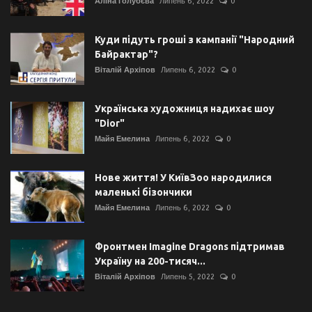
Аліна Голубєва
Липень 6, 2022
0
Куди підуть гроші з кампанії "Народний
Байрактар"?
Віталій Архіпов
Липень 6, 2022
0
Українська художниця надихає шоу
"Dior"
Майя Емелина
Липень 6, 2022
0
Нове життя! У КиївЗоо народилися
маленькі бізончики
Майя Емелина
Липень 6, 2022
0
Фронтмен Imagine Dragons підтримав
Україну на 200-тисяч...
Віталій Архіпов
Липень 5, 2022
0