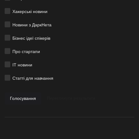
Хакерські новини
Новини з ДаркНета
Бізнес ідеї спікерів
Про стартапи
ІТ новини
Статті для навчання
Голосування
Переглянути результати