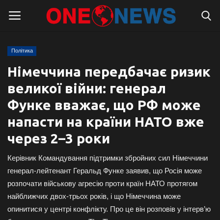
Політика
Логін
Реєстрація
Німеччина передбачає ризик
великої війни: генерал
Головна
Функе вважає, що РФ може
Контакти
напасти на країни НАТО вже
через 2–3 роки
Про нас
Керівник Командування підтримки збройних сил Німеччини
Підтримати проєкт
генерал-лейтенант Геральд Функе заявив, що Росія може
розпочати військову агресію проти країн НАТО протягом
Правила для блогерів
найближчих двох-трьох років, і що Німеччина може
опинитися у центрі конфлікту. Про це він розповів у інтерв’ю
Суспільство