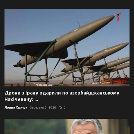
Дрони з Ірану вдарили по азербайджанському
Нахічевану: ...
Ярина Харчук
Березень 5, 2026
0