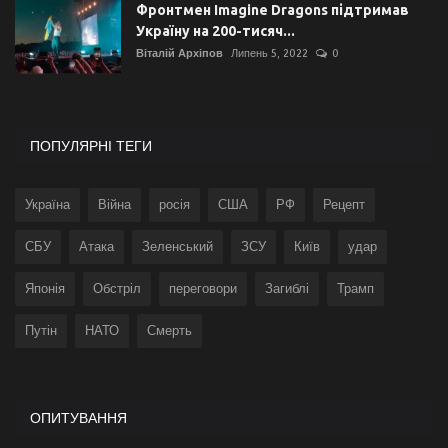
Фронтмен Imagine Dragons підтримав
Україну на 200-тисяч...
Віталій Архіпов
Липень 5, 2022
0
ПОПУЛЯРНІ ТЕГИ
Україна
Війна
росія
США
РФ
Рецепт
СБУ
Атака
Зеленський
ЗСУ
Київ
удар
Японія
Обстріл
переговори
Загиблі
Трамп
Путін
НАТО
Смерть
ОПИТУВАННЯ