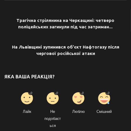
ПОПЕРЕДНЯ СТАТТЯ
Трагічна стрілянина на Черкащині: четверо
поліцейських загинули під час затриман...
НАСТУПНА СТАТТЯ
На Львівщині зупинився об’єкт Нафтогазу після
чергової російської атаки
ЯКА ВАША РЕАКЦІЯ?
0
0
0
0
Лайк
Не
Люблю
Смішний
подобаєт
ься