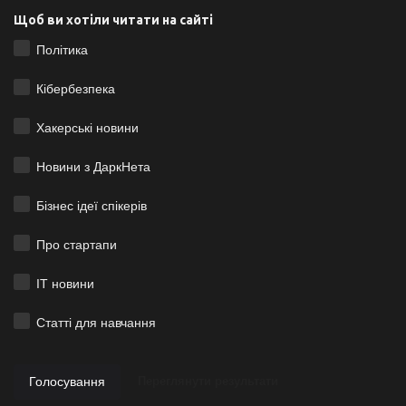
Щоб ви хотіли читати на сайті
Політика
Кібербезпека
Хакерські новини
Новини з ДаркНета
Бізнес ідеї спікерів
Про стартапи
ІТ новини
Статті для навчання
Голосування
Переглянути результати