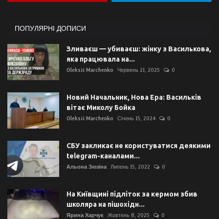
ПОПУЛЯРНІ ДОПИСИ
Зливаєш — убиваєш: жінку з Василькова,
яка працювала на...
Oleksii Marchenko
Червень 21, 2025
0
Новий Начальник, Нова Ера: Васильків
вітає Миколу Бойка
Oleksii Marchenko
Січень 15, 2024
0
СБУ закликає не користуватися деякими
telegram-каналами...
Альона Зюзіна
Липень 15, 2022
0
На Київщині підліток за кермом збив
школяра на пішохідн...
Ярина Харчук
Жовтень 8, 2025
0