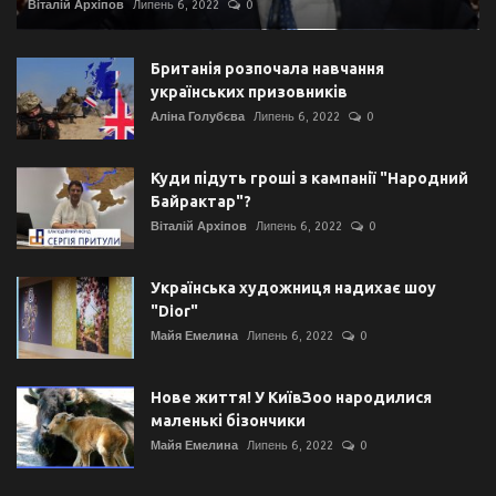
Віталій Архіпов
Липень 6, 2022
0
Британія розпочала навчання
українських призовників
Аліна Голубєва
Липень 6, 2022
0
Куди підуть гроші з кампанії "Народний
Байрактар"?
Віталій Архіпов
Липень 6, 2022
0
Українська художниця надихає шоу
"Dior"
Майя Емелина
Липень 6, 2022
0
Нове життя! У КиївЗоо народилися
маленькі бізончики
Майя Емелина
Липень 6, 2022
0