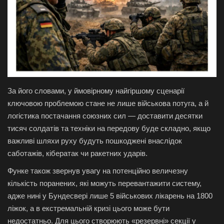
За його словами, у ймовірному найгіршому сценарії
ключовою проблемою стане не лише військова потуга, а й
логістика постачання союзних сил — доставити десятки
тисяч солдатів та техніки на передову буде складно, якщо
важливі шляхи руху будуть пошкоджені внаслідок
саботажів, кібератак чи ракетних ударів.
Функе також звернув увагу на потенційно величезну
кількість поранених, які можуть перевантажити систему,
адже нині у Бундесвері лише 5 військових лікарень на 1800
ліжок, а в екстремальній кризі цього може бути
недостатньо. Для цього створюють «резервні» секції у