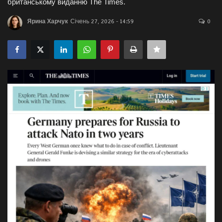
британському виданню The Times.
Галерея
Ярина Харчук
Січень 27, 2026 - 14:59
0
Політика
Економіка
Технології
Спорт
Авто
Відео
Мова
English
Ukraine