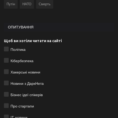
Путін
НАТО
Смерть
ОПИТУВАННЯ
Щоб ви хотіли читати на сайті
Політика
Кібербезпека
Хакерські новини
Новини з ДаркНета
Бізнес ідеї спікерів
Про стартапи
ІТ новини