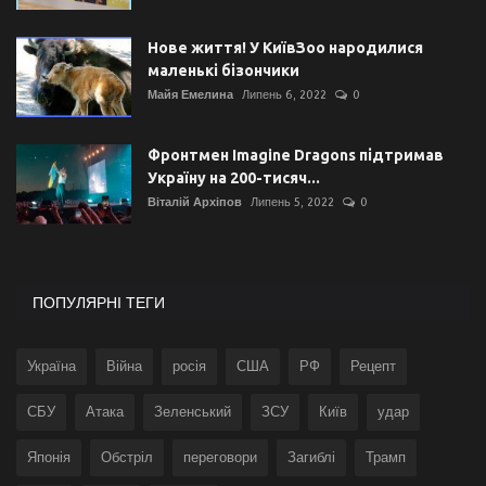
Нове життя! У КиївЗоо народилися
маленькі бізончики
Майя Емелина
Липень 6, 2022
0
Фронтмен Imagine Dragons підтримав
Україну на 200-тисяч...
Віталій Архіпов
Липень 5, 2022
0
ПОПУЛЯРНІ ТЕГИ
Україна
Війна
росія
США
РФ
Рецепт
СБУ
Атака
Зеленський
ЗСУ
Київ
удар
Японія
Обстріл
переговори
Загиблі
Трамп