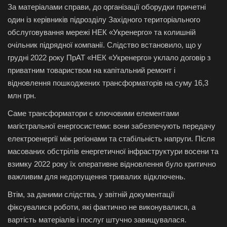
За матеріалами справи, до організації оборудки причетні
один із керівників підрозділу Західного територіального
обслуговування мережі
НЕК «Укренерго»
та колишній
очільник підрядної компанії. Слідство встановило, що у
грудні 2022 року ПрАТ «НЕК «Укренерго» уклало договір з
приватним товариством на капітальний ремонт і
відновлення пошкоджених трансформаторів на суму 16,3
млн грн.
Саме трансформатори є ключовими елементами
магістральної енергосистеми: вони забезпечують передачу
електроенергії між регіонами та стабільність напруги. Після
масованих обстрілів енергетичної інфраструктури восени та
взимку 2022 року їх оперативне відновлення було критично
важливим для недопущення тривалих відключень.
Втім, за даними слідства, у звітній документації
фіксувалися роботи, які фактично не виконувалися, а
вартість матеріалів і послуг штучно завищувалася.