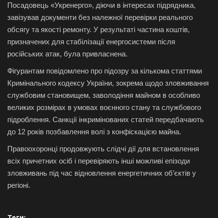
Посадовець «Укренерго», діючи в інтересах підрядника,
завізував документи без належної перевірки реального
обсягу та якості ремонту. У результаті частина коштів,
призначених для стабілізації енергосистеми після
російських атак, була привласнена.
Фігурантам повідомлено про підозру за кількома статтями
Кримінального кодексу України, зокрема щодо зловживання
службовим становищем, заволодіння майном в особливо
великих розмірах в умовах воєнного стану та службового
підроблення. Санкції інкримінованих статей передбачають
до 12 років позбавлення волі з конфіскацією майна.
Правоохоронці продовжують слідчі дії для встановлення
всіх причетних осіб і перевіряють інші можливі епізоди
зловживань під час відновлення енергетичних об’єктів у
регіоні.
Теги: