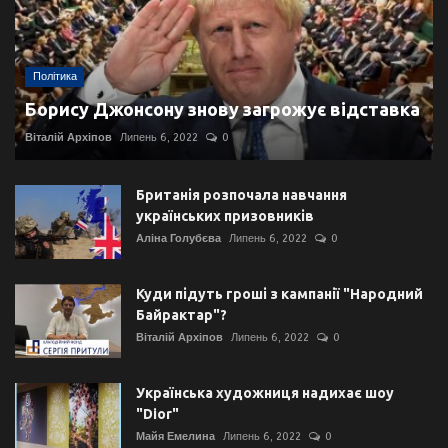
Політика
Борису Джонсону знову загрожує відставка
Віталій Архіпов
Липень 6, 2022
0
Британія розпочала навчання
українських призовників
Аліна Голубєва
Липень 6, 2022
0
Куди підуть гроші з кампанії "Народний
Байрактар"?
Віталій Архіпов
Липень 6, 2022
0
Українська художниця надихає шоу
"Dior"
Майя Емелина
Липень 6, 2022
0