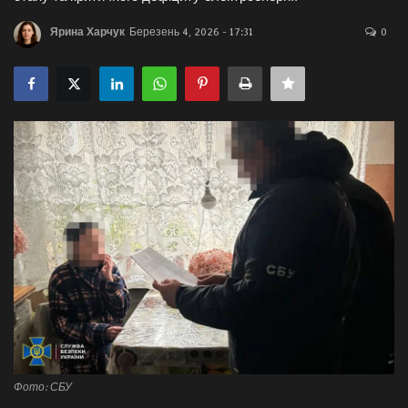
Галерея
Ярина Харчук
Березень 4, 2026 - 17:31
0
Політика
Економіка
Технології
Спорт
Авто
Відео
Мова
Фото: СБУ
English
Ukraine