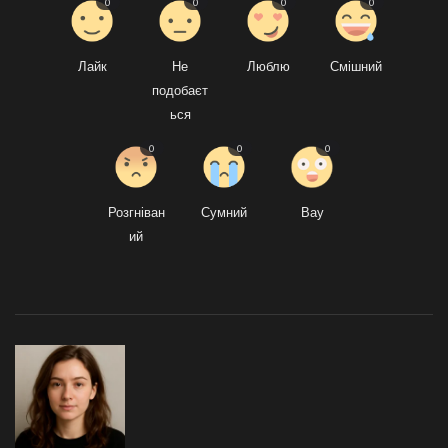
0
0
0
0
Лайк
Не
Люблю
Смішний
подобаєт
ься
0
0
0
Розгніван
Сумний
Вау
ий