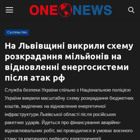
Суспільство
Логін
Реєстрація
На Львівщині викрили схему
розкрадання мільйонів на
Головна
відновленні енергосистеми
Контакти
після атак рф
Про нас
Служба безпеки України спільно з Національною поліцією
України викрили масштабну схему розкрадання бюджетних
Підтримати проєкт
коштів, виділених на відновлення енергетичної
інфраструктури Львівської області після російських
Правила для блогерів
ракетних ударів. Йдеться про фінансування аварійно-
відновлювальних робіт, які проводилися в умовах воєнного
Суспільство
стану та критичного дефіциту електроенергії.