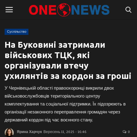
Суспільство
Логін
Реєстрація
На Буковині затримали
військових ТЦК, які
Головна
організували втечу
Контакти
ухилянтів за кордон за гроші
Про нас
У Чернівецькій області правоохоронці викрили двох
військовослужбовців територіального центру
Підтримати проєкт
комплектування та соціальної підтримки. Їх підозрюють в
організації незаконного переправлення громадян через
Правила для блогерів
державний кордон під час воєнного стану.
Суспільство
Ярина Харчук
Вересень 11, 2025 - 16:46
0