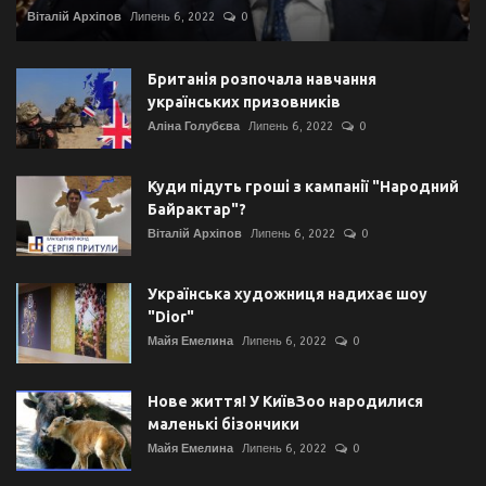
Віталій Архіпов
Липень 6, 2022
0
Британія розпочала навчання
українських призовників
Аліна Голубєва
Липень 6, 2022
0
Куди підуть гроші з кампанії "Народний
Байрактар"?
Віталій Архіпов
Липень 6, 2022
0
Українська художниця надихає шоу
"Dior"
Майя Емелина
Липень 6, 2022
0
Нове життя! У КиївЗоо народилися
маленькі бізончики
Майя Емелина
Липень 6, 2022
0