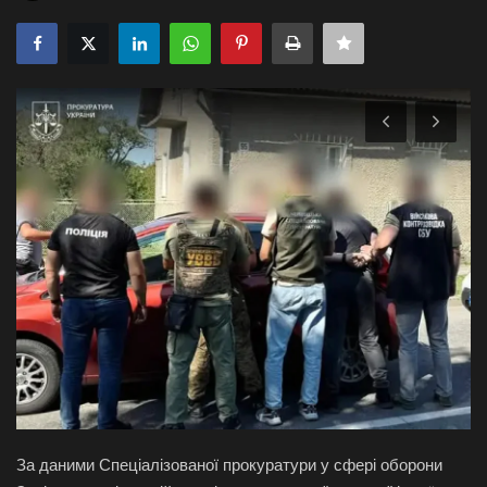
Галерея
Політика
Економіка
Технології
Спорт
Авто
Відео
Мова
За даними Спеціалізованої прокуратури у сфері оборони
English
Ukraine