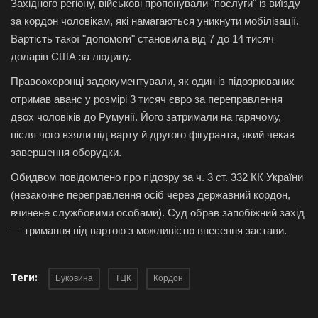
Західного регіону, військові пропонували "послуги" із виїзду
за кордон чоловікам, які намагаються уникнути мобілізації.
Вартість такої "допомоги" становила від 7 до 14 тисяч
доларів США за людину.
Правоохоронці задокументували, як один із підозрюваних
отримав аванс у розмірі 3 тисяч євро за переправлення
двох чоловіків до Румунії. Його затримали на гарячому,
після чого взяли під варту й другого фігуранта, який чекав
завершення оборудки.
Обидвом повідомлено про підозру за ч. 3 ст. 332 КК України
(незаконне переправлення осіб через державний кордон,
вчинене службовими особами). Суд обрав запобіжний захід
— тримання під вартою з можливістю внесення застави.
Теги:
Буковина
ТЦК
Кордон