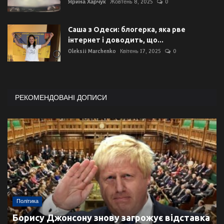
Ярина Харчук
Жовтень 8, 2025
0
Саша з Одеси: блогерка, яка рве
інтернет і доводить, що...
Oleksii Marchenko
Квітень 17, 2025
0
РЕКОМЕНДОВАНІ ДОПИСИ
Політика
Борису Джонсону знову загрожує відставка