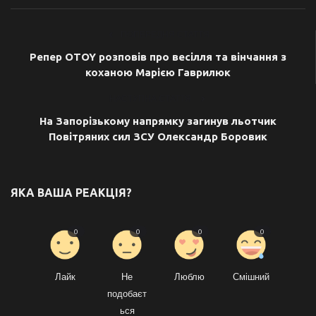
ПОПЕРЕДНЯ СТАТТЯ
Репер OTOY розповів про весілля та вінчання з
коханою Марією Гаврилюк
НАСТУПНА СТАТТЯ
На Запорізькому напрямку загинув льотчик
Повітряних сил ЗСУ Олександр Боровик
ЯКА ВАША РЕАКЦІЯ?
0
0
0
0
Лайк
Не
Люблю
Смішний
подобаєт
ься