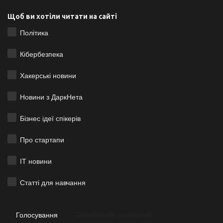
Щоб ви хотіли читати на сайті
Політика
Кібербезпека
Хакерські новини
Новини з ДаркНета
Бізнес ідеї спікерів
Про стартапи
ІТ новини
Статті для навчання
Голосування
Переглянути результати