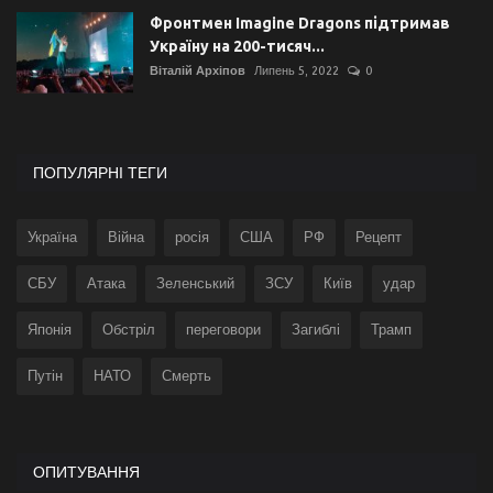
Фронтмен Imagine Dragons підтримав
Україну на 200-тисяч...
Віталій Архіпов
Липень 5, 2022
0
ПОПУЛЯРНІ ТЕГИ
Україна
Війна
росія
США
РФ
Рецепт
СБУ
Атака
Зеленський
ЗСУ
Київ
удар
Японія
Обстріл
переговори
Загиблі
Трамп
Путін
НАТО
Смерть
ОПИТУВАННЯ