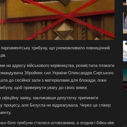
ла парламентську трибуну, що унеможливило повноцінний
ців.
ми на адресу військового керівництва, розмістила плакати
нокомандувача Збройних сил України Олександра Сирського
йшла до сесійної зали з матеріалами для блокади, поки
ибуну, щоб привернути увагу до своїх вимог.
офіційну заяву, закликавши депутатку припинити
 процесу, але Безугла не відреагувала. Через це спікер
менту.
ьо біля трибуни сталася штовханина, а згодом і бійка між