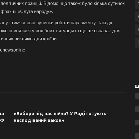
 політичних позицій. Відомо, що також було кілька сутичок
 фракції «Слуга народу».
алу і тимчасової зупинки роботи парламенту. Такі дії
оже опинятися у подібних ситуаціях і що це означає для
ичних викликів для країни.
nenewsonline
Щ
ТЯ
НАСТУПНА СТАТТЯ
на
«Вибори під час війни? У Раді готують
РФ
несподіваний закон»