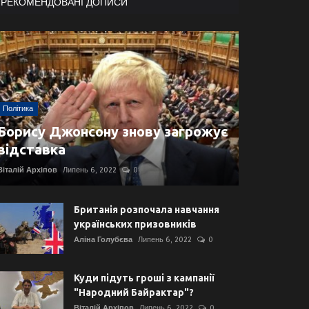
РЕКОМЕНДОВАНІ ДОПИСИ
Політика
Борису Джонсону знову загрожує
відставка
Віталій Архіпов
Липень 6, 2022
0
Британія розпочала навчання
українських призовників
Аліна Голубєва
Липень 6, 2022
0
Куди підуть гроші з кампанії
"Народний Байрактар"?
Віталій Архіпов
Липень 6, 2022
0