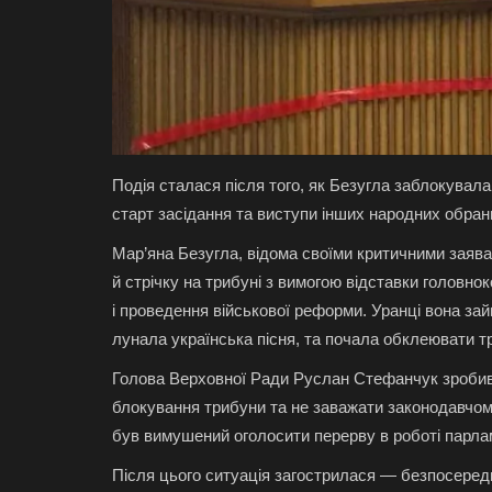
Подія сталася після того, як Безугла заблокува
старт засідання та виступи інших народних обран
Мар’яна Безугла, відома своїми критичними заява
й стрічку на трибуні з вимогою відставки голов
і проведення військової реформи. Уранці вона за
лунала українська пісня, та почала обклеювати тр
Голова Верховної Ради Руслан Стефанчук зробив 
блокування трибуни та не заважати законодавчому
був вимушений оголосити перерву в роботі парла
Після цього ситуація загострилася — безпосередн