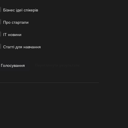
Бізнес ідеї спікерів
Про стартапи
ІТ новини
Статті для навчання
Голосування
Переглянути результати