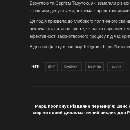
Безуглою та Сергієм Тарутою, які вимагали різних
і з іншими депутатами, зокрема з представниками
Ця подія призвела до глибокого політичного сканд
викликають питання про те, як часто парламент м
ефективності законотворчого процесу під час крит
Відео конфлікту в нашому Telegram: https://t.me/o
Теги:
ВРУ
Конфлікт
Безугла
Тарута
ПОПЕРЕДНЯ СТАТ
Мерц пропонує Різдвяне перемир’я: шанс 
мир чи новий дипломатичний виклик для 