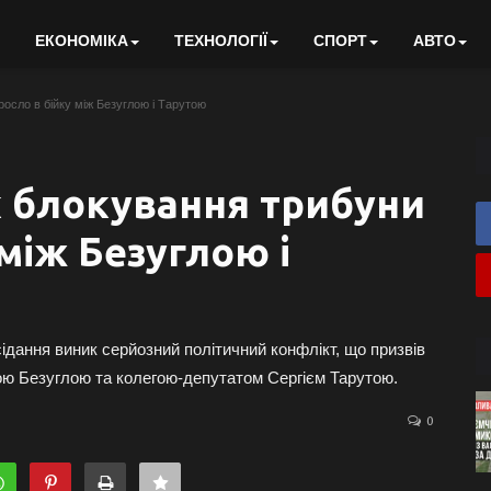
ЕКОНОМІКА
ТЕХНОЛОГІЇ
СПОРТ
АВТО
росло в бійку між Безуглою і Тарутою
як блокування трибуни
між Безуглою і
сідання виник серйозний політичний конфлікт, що призвів
ю Безуглою та колегою-депутатом Сергієм Тарутою.
0