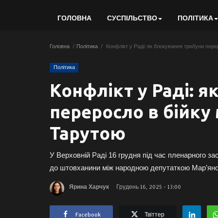
ГОЛОВНА
СУСПІЛЬСТВО
ПОЛІТИКА
Головна
Політика
Конфлікт у Раді: як блокування трибуни пере
Політика
Конфлікт у Раді: 
переросло в бійку 
Тарутою
У Верховній Раді 16 грудня під час пленарного за
до штовханини між народною депутаткою Мар’яно
Ярина Харчук
Грудень 16, 2025 - 13:00
Facebook
Твіттер