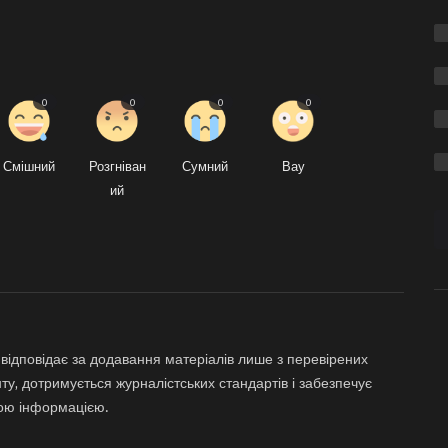
0
0
0
0
Смішний
Розгніван
Сумний
Вау
ий
відповідає за додавання матеріалів лише з перевірених
ту, дотримується журналістських стандартів і забезпечує
ною інформацією.