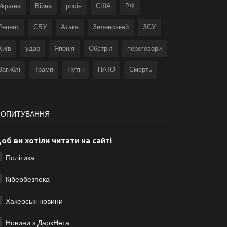
Україна
Війна
росія
США
РФ
Рецепт
СБУ
Атака
Зеленський
ЗСУ
Київ
удар
Японія
Обстріл
переговори
Загиблі
Трамп
Путін
НАТО
Смерть
ОПИТУВАННЯ
об ви хотіли читати на сайті
Політика
Кібербезпека
Хакерські новини
Новини з ДаркНета