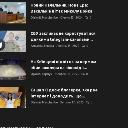
Новий Начальник, Нова Ера:
Васильків вітає Миколу Бойка
Oleksii Marchenko
Січень 15, 2024
0
СБУ закликає не користуватися
деякими telegram-каналами...
Альона Зюзіна
Липень 15, 2022
0
На Київщині підліток за кермом
збив школяра на пішохідн...
Ярина Харчук
Жовтень 8, 2025
0
Саша з Одеси: блогерка, яка рве
інтернет і доводить, що...
Oleksii Marchenko
Квітень 17, 2025
0