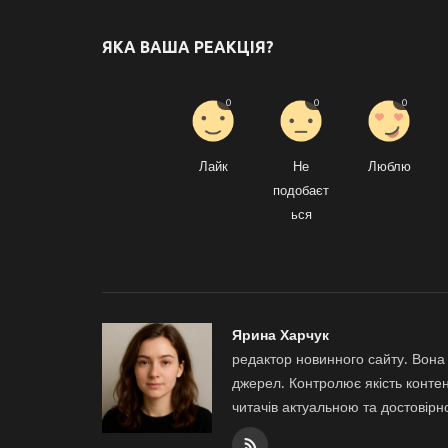
ЯКА ВАША РЕАКЦІЯ?
0
0
0
Лайк
Не
Люблю
подобаєт
ься
Ярина Харчук
редактор новинного сайту. Вона 
джерел. Контролює якість контен
читачів актуальною та достовір