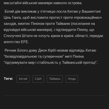
масштабні військові маневри навколо острова.
Білий дім викликав у п’ятницю посла Китаю у Вашингтоні
Цінь Ганга, щоб висловити протест проти «провокаційних»
заходів, вжитих Пекіном проти Тайваню (посилання на
відповідні військові маневри), і підтвердити Пекіну, що
Сполучені Штати не хочуть кризи в країні. області, передає
агентство EFE.
Речник Білого дому Джон Кірбі назвав відповідь Китаю
"безвідповідальною та суперечною" меті Пекіна
"підтримувати мир і стабільність у Тайванській протоці".
Теги:
Китай
США
Тайвань
Угода
ПОПЕРЕДНЯ СТАТТЯ