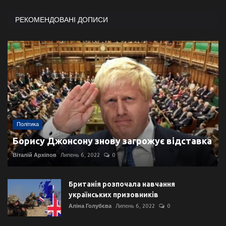
РЕКОМЕНДОВАНІ ДОПИСИ
Політика
Борису Джонсону знову загрожує відставка
Віталій Архіпов
Липень 6, 2022
0
Британія розпочала навчання
українських призовників
Аліна Голубєва
Липень 6, 2022
0