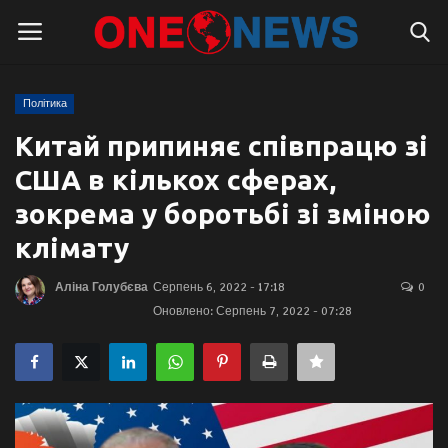
Політика
Логін
Реєстрація
Китай припиняє співпрацю зі
США в кількох сферах,
Головна
зокрема у боротьбі зі зміною
Контакти
клімату
Про нас
Аліна Голубєва
Серпень 6, 2022 - 17:18
0
Оновлено: Серпень 7, 2022 - 07:28
Підтримати проєкт
Правила для блогерів
Суспільство