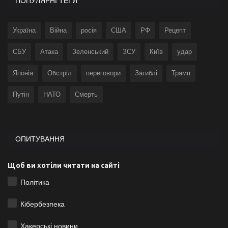
ПОПУЛЯРНІ ТЕГИ
Україна
Війна
росія
США
РФ
Рецепт
СБУ
Атака
Зеленський
ЗСУ
Київ
удар
Японія
Обстріл
переговори
Загиблі
Трамп
Путін
НАТО
Смерть
ОПИТУВАННЯ
Щоб ви хотіли читати на сайті
Політика
Кібербезпека
Хакерські новини