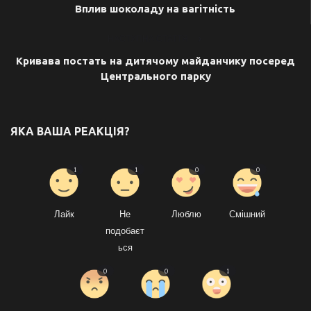
Вплив шоколаду на вагітність
НАСТУПНА СТАТТЯ
Кривава постать на дитячому майданчику посеред
Центрального парку
ЯКА ВАША РЕАКЦІЯ?
1
1
0
0
Лайк
Не
Люблю
Смішний
подобаєт
ься
0
0
1