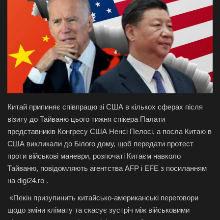
Галерея
Політика
Економіка
Технології
Китай припиняє співпрацю зі США в кількох сферах після
Спорт
візиту до Тайваню цього тижня спікера Палати
представників Конгресу США Ненсі Пелосі, а посла Китаю в
Авто
США викликали до Білого дому, щоб передати протест
проти військові маневри, розпочаті Китаєм навколо
Відео
Тайваню, повідомляють агентства AFP і EFE з посиланням
на digi24.ro .
Мова
«Пекін призупинить китайсько-американські переговори
щодо зміни клімату та скасує зустріч між військовими
English
Ukraine