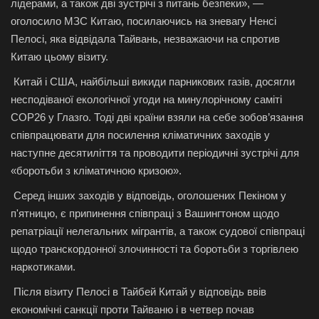
лідерами, а також дві зустрічі з питань безпеки», —
оголосило МЗС Китаю, посилаючись на зневагу Ненсі
Пелосі, яка відвідала Тайвань, незважаючи на спротив
Китаю цьому візиту.
Китай і США, найбільші викиди парникових газів, досягли
несподіваної екологічної угоди на минулорічному саміті
COP26 у Глазго. Тоді дві країни взяли на себе зобов’язання
співпрацювати для посилення кліматичних заходів у
наступне десятиліття та проводити періодичні зустрічі для
«боротьби з кліматичною кризою».
Серед інших заходів у відповідь, оголошених Пекіном у
п'ятницю, є припинення співпраці з Вашингтоном щодо
репатріації нелегальних мігрантів, а також судової співпраці
щодо транскордонної злочинності та боротьби з торгівлею
наркотиками.
Після візиту Пелосі в Тайбей Китай у відповідь ввів
економічні санкції проти Тайваню і в четвер почав