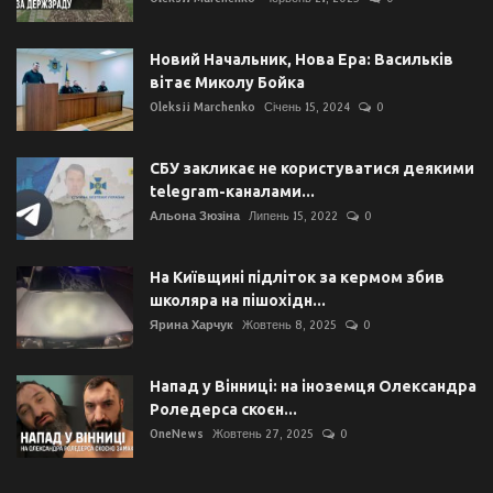
Новий Начальник, Нова Ера: Васильків
вітає Миколу Бойка
Oleksii Marchenko
Січень 15, 2024
0
СБУ закликає не користуватися деякими
telegram-каналами...
Альона Зюзіна
Липень 15, 2022
0
На Київщині підліток за кермом збив
школяра на пішохідн...
Ярина Харчук
Жовтень 8, 2025
0
Напад у Вінниці: на іноземця Олександра
Роледерса скоєн...
OneNews
Жовтень 27, 2025
0