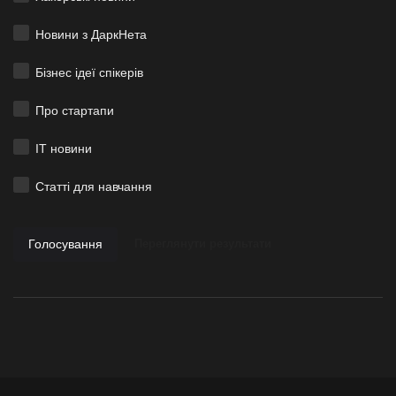
Новини з ДаркНета
Бізнес ідеї спікерів
Про стартапи
ІТ новини
Статті для навчання
Голосування
Переглянути результати