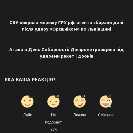
ПОПЕРЕДНЯ СТАТТЯ
СБУ викрила мережу ГРУ рф: агенти збирали дані
після удару «Орєшніком» по Львівщині
НАСТУПНА СТАТТЯ
Атака в День Соборності: Дніпропетровщина під
ударами ракет і дронів
ЯКА ВАША РЕАКЦІЯ?
1
0
1
0
Лайк
Не
Люблю
Смішний
подобаєт
ься