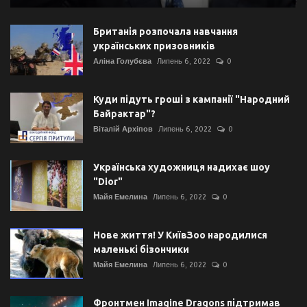
Британія розпочала навчання
українських призовників
Аліна Голубєва
Липень 6, 2022
0
Куди підуть гроші з кампанії "Народний
Байрактар"?
Віталій Архіпов
Липень 6, 2022
0
Українська художниця надихає шоу
"Dior"
Майя Емелина
Липень 6, 2022
0
Нове життя! У КиївЗоо народилися
маленькі бізончики
Майя Емелина
Липень 6, 2022
0
Фронтмен Imagine Dragons підтримав