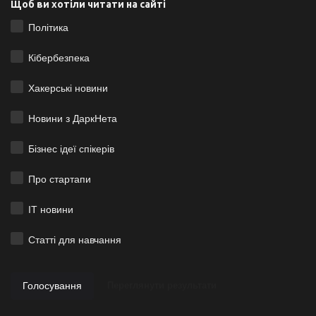
Щоб ви хотіли читати на сайті
Політика
Кібербезпека
Хакерські новини
Новини з ДаркНета
Бізнес ідеї спікерів
Про стартапи
ІТ новини
Статті для навчання
Голосування
Переглянути результати