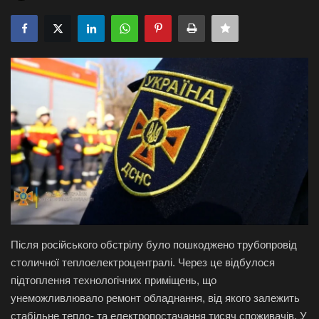
Галерея
Політика
Економіка
Технології
Спорт
Авто
Відео
Після російського обстрілу було пошкоджено трубопровід
столичної теплоелектроцентралі. Через це відбулося
Мова
підтоплення технологічних приміщень, що
унеможливлювало ремонт обладнання, від якого залежить
English
Ukraine
стабільне тепло- та електропостачання тисяч споживачів. У