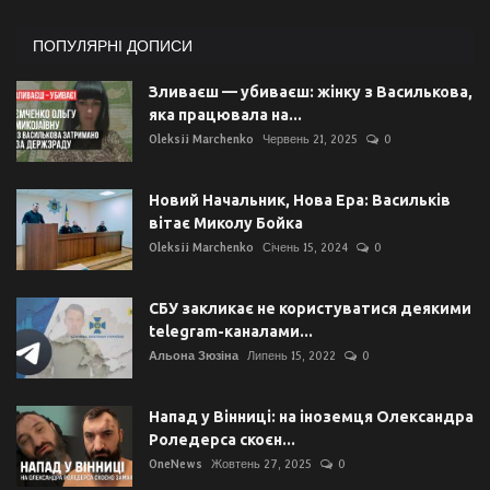
ПОПУЛЯРНІ ДОПИСИ
Зливаєш — убиваєш: жінку з Василькова,
яка працювала на...
Oleksii Marchenko
Червень 21, 2025
0
Новий Начальник, Нова Ера: Васильків
вітає Миколу Бойка
Oleksii Marchenko
Січень 15, 2024
0
СБУ закликає не користуватися деякими
telegram-каналами...
Альона Зюзіна
Липень 15, 2022
0
Напад у Вінниці: на іноземця Олександра
Роледерса скоєн...
OneNews
Жовтень 27, 2025
0