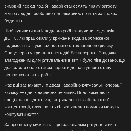
зимовий період подібні аварії становлять пряму загрозу
життю людей, особливо для лікарень, шкіл та житлових
будинків.
Щоб зупинити витік води, до робіт залучили водолазів
ДСНС, які працювали у крижаній воді, за обмеженої
видимості та в умовах постійного техногенного ризику.
Спецоперація тривала шість діб безперервно. Завдяки
злагодженим діям рятувальників витік було ліквідовано, що
дозволило енергетикам перейти до наступного етапу
відновлювальних робіт.
Фахівці зазначають: підводні аварійно-рятувальні операції
взимку — одні з найнебезпечніших. Вони вимагають
спеціальної підготовки, витривалості та абсолютної
концентрації, адже навіть кілька хвилин помилки можуть
коштувати життя.
За проявлену мужність і професіоналізм рятувальників