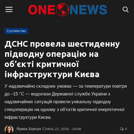
Суспільство
Логін
Реєстрація
ДСНС провела шестиденну
підводну операцію на
Головна
об’єкті критичної
Контакти
інфраструктури Києва
Про нас
У надзвичайно складних умовах — за температури повітря
до –15 °C — водолази Державної служби України з
Підтримати проєкт
надзвичайних ситуацій провели унікальну підводну
спецоперацію на одному з об’єктів критичної енергетичної
Правила для блогерів
інфраструктури Києва.
Суспільство
Ярина Харчук
Січень 22, 2026 - 14:08
0