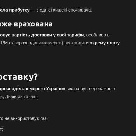
рела прибутку
— з однієї кишені споживача.
вже врахована
овує вартість доставки у свої тарифи
, особливо в
м ГРМ (газорозподільних мереж) виставляти
окрему плату
оставку?
розподільні мережі України»
, яка керує переважною
з, Львівгаз та інші.
то не використовує газ;
т;