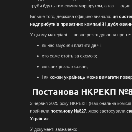
труби йдуть тим самим маршрутом, а газ — один 
Більше того, держава офіційно визнала:
ця сист
надприбутків приватних компаній і дублюван
У цьому матеріалі — повне розслідування про те:
як нас змусили платити двічі;
хто саме стоїть за схемою;
які санкції застосовані;
і як
кожен українець може вимагати пове
Постанова НКРЕКП №8
3 червня 2025 року НКРЕКП (Національна комісія 
прийняла
постанову №827
, якою застосувала
са
України»
.
У документі зазначено: