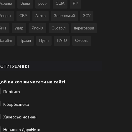
Україна
Війна
росія
США
РФ
Рецепт
СБУ
Атака
Зеленський
ЗСУ
Київ
удар
Японія
Обстріл
переговори
Загиблі
Трамп
Путін
НАТО
Смерть
ОПИТУВАННЯ
об ви хотіли читати на сайті
Політика
Кібербезпека
Хакерські новини
Новини з ДаркНета