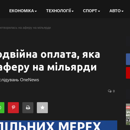
ЕКОНОМІКА
ТЕХНОЛОГІЇ
СПОРТ
АВТО
ретворилась на аферу на мільярди
двійна оплата, яка
аферу на мільярди
зслідувань OneNews
0