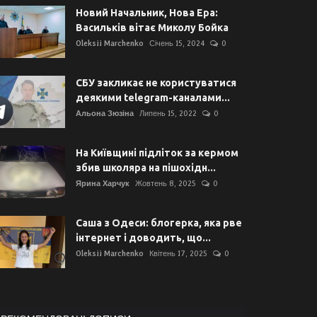
Новий Начальник, Нова Ера:
Васильків вітає Миколу Бойка
Oleksii Marchenko
Січень 15, 2024
0
СБУ закликає не користуватися
деякими telegram-каналами...
Альона Зюзіна
Липень 15, 2022
0
На Київщині підліток за кермом
збив школяра на пішохідн...
Ярина Харчук
Жовтень 8, 2025
0
Саша з Одеси: блогерка, яка рве
інтернет і доводить, що...
Oleksii Marchenko
Квітень 17, 2025
0