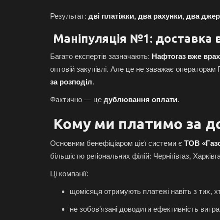
Результат:
дві платіжки, два рахунки, два дже
Маніпуляція №1: доставка 
Багато експертів зазначають:
Нафтогаз вже врах
оптовій закупівлі. Але це не заважає оператора
за розподіл
.
Фактично — це
дублювання оплати
.
Кому ми платимо за д
Основним бенефіціаром цієї системи є
ТОВ «Газо
більшістю регіональних філій: Чернігівгаз, Харківга
Ці компанії:
щомісяця отримують платежі навіть з тих, х
не зобов’язані доводити ефективність витра