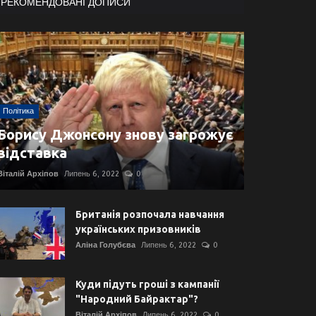
РЕКОМЕНДОВАНІ ДОПИСИ
Політика
Борису Джонсону знову загрожує
відставка
Віталій Архіпов
Липень 6, 2022
0
Британія розпочала навчання
українських призовників
Аліна Голубєва
Липень 6, 2022
0
Куди підуть гроші з кампанії
"Народний Байрактар"?
Віталій Архіпов
Липень 6, 2022
0