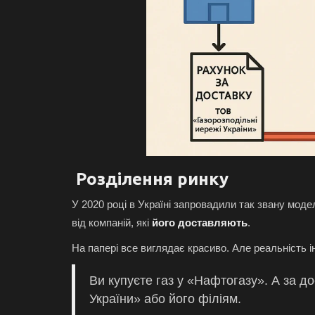
Розділення ринку
У 2020 році в Україні запровадили так звану моде
від компаній, які
його доставляють
.
На папері все виглядає красиво. Але реальність і
Ви купуєте газ у «Нафтогазу». А за д
України» або його філіям.