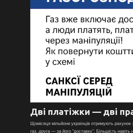
Дві платіжки — дві пр
Щомісяця мільйони українців отримують рахунок з
газ, друга — за його "доставку". Більшість навіт