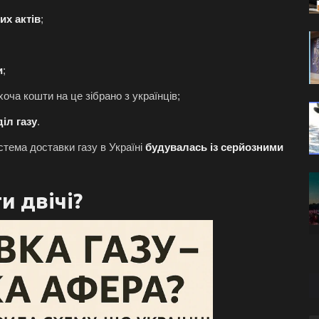
х актів
;
и
;
 хоча кошти на це зібрано з українців;
іл газу
.
стема доставки газу в Україні
будувалась із серйозними
и двічі?