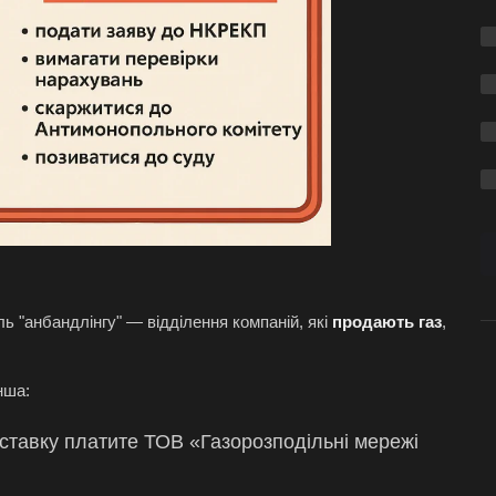
ль "анбандлінгу" — відділення компаній, які
продають газ
,
нша:
оставку платите ТОВ «Газорозподільні мережі