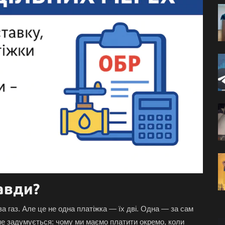
авди?
а газ. Але це не одна платіжка — їх дві. Одна — за сам
ь не задумується: чому ми маємо платити окремо, коли