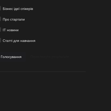
Бізнес ідеї спікерів
Про стартапи
ІТ новини
Статті для навчання
Голосування
Переглянути результати