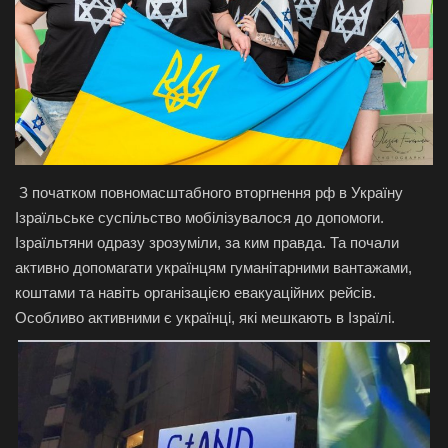
Галерея
Політика
Економіка
Технології
З початком повномасштабного вторгнення рф в Україну
Ізраїльське суспільство мобілізувалося до допомоги.
Спорт
Ізраїльтяни одразу зрозуміли, за ким правда. Та почали
активно допомагати українцям гуманітарними вантажами,
Авто
коштами та навіть організацією евакуаційних рейсів.
Особливо активними є українці, які мешкають в Ізраїлі.
Відео
Мова
English
Ukraine