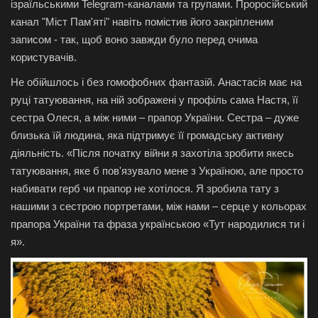
ізраїльськими Telegram-каналами та групами. Проросійський
канал "Міст Пам'яті" навіть помістив його закріпленим
записом - так, щоб воно завжди було перед очима
користувачів.
Не обійшлось і без гомофобних фантазій. Анастасія має на
руці татуювання, на ній зображені у профіль сама Настя, її
сестра Олеся, а між ними – прапор України. Сестра – дуже
близька їй людина, яка підтримує її громадську активну
діяльність. «Після початку війни я захотіла зробити якесь
татуювання, яке б пов'язувало мене з Україною, але просто
набивати герб чи прапор не хотілося. Я зробила тату з
нашими з сестрою портретами, між нами – серце у кольорах
прапора України та фраза українською «Тут народилися ти і
я».