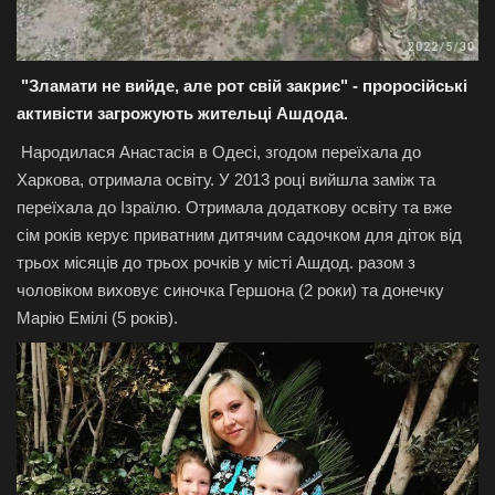
"Зламати не вийде, але рот свій закриє" - проросійські
активісти загрожують жительці Ашдода.
Народилася Анастасія в Одесі, згодом переїхала до
Харкова, отримала освіту. У 2013 році вийшла заміж та
переїхала до Ізраїлю. Отримала додаткову освіту та вже
сім років керує приватним дитячим садочком для діток від
трьох місяців до трьох рочків у місті Ашдод. разом з
чоловіком виховує синочка Гершона (2 роки) та донечку
Марію Емілі (5 років).