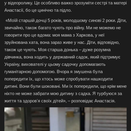
у відеоролику. Це особливо важко зрозуміти сестрі та матері
Анастасії, бо це цинічно та підло.
«Моїй старшій дочці 5 років, молодшому синові 2 роки. Діти,
звичайно, також багато чують про війну. Ми не можемо не
говорити про це вдома: моя мама з Харкова, у неї
зруйнована хата, вона зараз живе у нас. Діти, відповідно,
також це чують. Моя старша донька – дуже розумна
дівчинка, вона ходить у державний садок, який підтримує
Україну, вихователі у цьому садочку допомагають
гуманітарною допомогою. Вчора я змушена була
попередити їх, що хтось може спробувати нашкодити
дитині. Вони були шоковані. Ми їх попередили, що крім мене
ніхто не може забрати мою дитину з садка. Я турбуюся за
життя та здоров'я своїх дітей», – розповідає Анастасія.