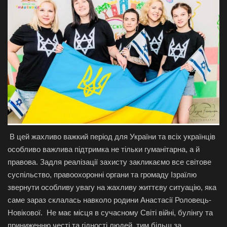
В цей жахливо важкий період для України та всіх українців
особливо важлива підтримка не тільки гуманітарна, а й
правова. Задля реалізації захисту закликаємо все світове
суспільство, правоохоронні органи та громаду Ізраїлю
звернути особливу увагу на жахливу життєву ситуацію, яка
саме зараз склалась навколо родини Анастасії Роловець-
Новікової. Не має місця в сучасному Світі війні, булінгу та
приниженню честі та гідності людей, тим більш за