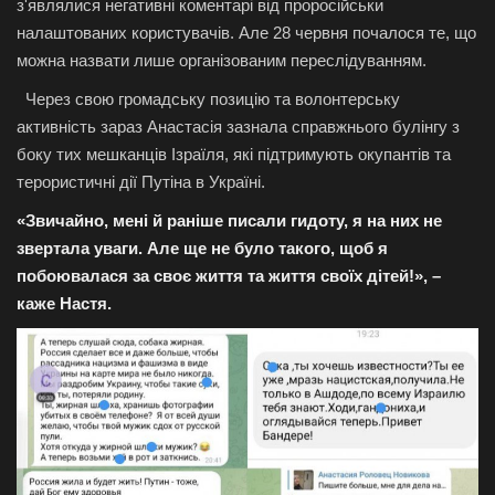
з'являлися негативні коментарі від проросійськи
налаштованих користувачів. Але 28 червня почалося те, що
можна назвати лише організованим переслідуванням.
Через свою громадську позицію та волонтерську
активність зараз Анастасія зазнала справжнього булінгу з
боку тих мешканців Ізраїля, які підтримують окупантів та
терористичні дії Путіна в Україні.
«Звичайно, мені й раніше писали гидоту, я на них не
звертала уваги. Але ще не було такого, щоб я
побоювалася за своє життя та життя своїх дітей!», –
каже Настя.