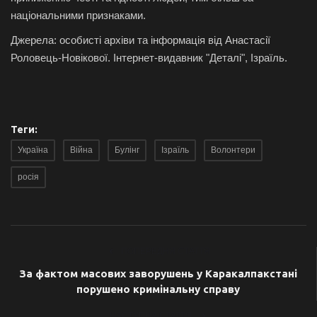
національними признаками.
Джерела: особисті архіви та інформація від Анастасії
Роловець-Новікової. Інтернет-видавник "Деталі", Ізраїль.
Теги:
Україна
Війна
Булінг
Ізраїль
Волонтери
росія
ПОПЕРЕДНЯ СТАТТЯ
За фактом масових заворушень у Каракалпакстані
порушено кримінальну справу
НАСТУПНА СТАТТЯ