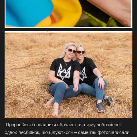
Проросійські нападники вбачають в цьому зображенні
«двох лесбіянок, що цілуються» – саме так фотопідписали