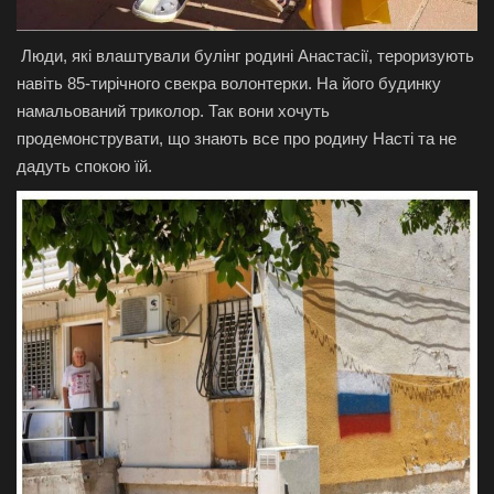
Люди, які влаштували булінг родині Анастасії, тероризують
навіть 85-тирічного свекра волонтерки. На його будинку
намальований триколор. Так вони хочуть
продемонструвати, що знають все про родину Насті та не
дадуть спокою їй.