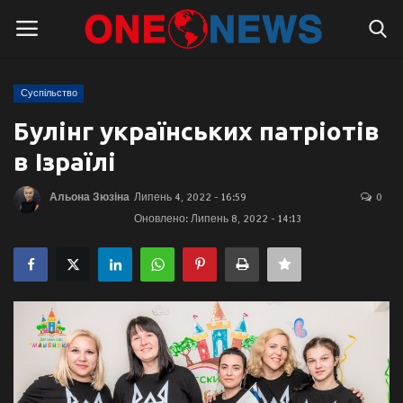
Суспільство
Логін
Реєстрація
Булінг українських патріотів
в Ізраїлі
Головна
Альона Зюзіна
Липень 4, 2022 - 16:59
0
Контакти
Оновлено: Липень 8, 2022 - 14:13
Про нас
Підтримати проєкт
Правила для блогерів
Суспільство