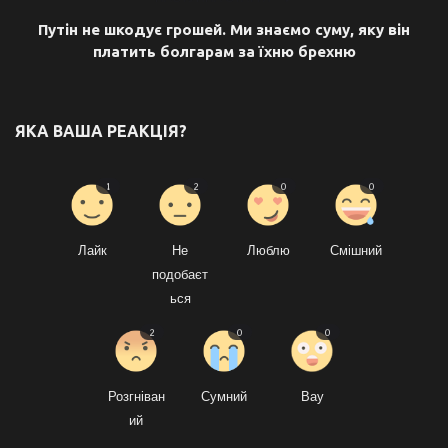
Путін не шкодує грошей. Ми знаємо суму, яку він
платить болгарам за їхню брехню
ЯКА ВАША РЕАКЦІЯ?
1
2
0
0
Лайк
Не
Люблю
Смішний
подобаєт
ься
2
0
0
Розгніван
Сумний
Вау
ий