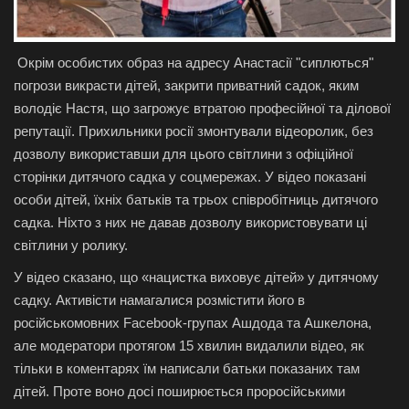
Окрім особистих образ на адресу Анастасії "сиплються"
погрози викрасти дітей, закрити приватний садок, яким
володіє Настя, що загрожує втратою професійної та ділової
репутації. Прихильники росії змонтували відеоролик, без
дозволу використавши для цього світлини з офіційної
сторінки дитячого садка у соцмережах. У відео показані
особи дітей, їхніх батьків та трьох співробітниць дитячого
садка. Ніхто з них не давав дозволу використовувати ці
світлини у ролику.
У відео сказано, що «нацистка виховує дітей» у дитячому
садку. Активісти намагалися розмістити його в
російськомовних Facebook-групах Ашдода та Ашкелона,
але модератори протягом 15 хвилин видалили відео, як
тільки в коментарях їм написали батьки показаних там
дітей. Проте воно досі поширюється проросійськими