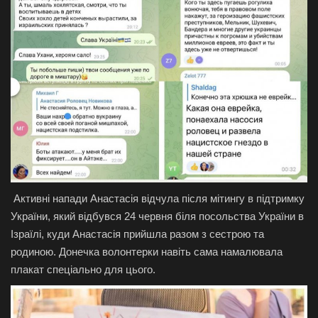
Активні напади Анастасія відчула після мітингу в підтримку
України, який відбувся 24 червня біля посольства України в
Ізраїлі, куди Анастасія прийшла разом з сестрою та
родиною. Донечка волонтерки навіть сама намалювала
плакат спеціально для цього.