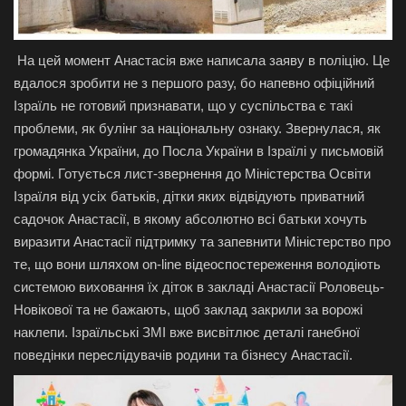
На цей момент Анастасія вже написала заяву в поліцію. Це
вдалося зробити не з першого разу, бо напевно офіційний
Ізраїль не готовий признавати, що у суспільства є такі
проблеми, як булінг за національну ознаку. Звернулася, як
громадянка України, до Посла України в Ізраїлі у письмовій
формі. Готується лист-звернення до Міністерства Освіти
Ізраїля від усіх батьків, дітки яких відвідують приватний
садочок Анастасії, в якому абсолютно всі батьки хочуть
виразити Анастасії підтримку та запевнити Міністерство про
те, що вони шляхом on-line відеоспостереження володіють
системою виховання їх діток в закладі Анастасії Роловець-
Новікової та не бажають, щоб заклад закрили за ворожі
наклепи. Ізраїльські ЗМІ вже висвітлює деталі ганебної
поведінки переслідувачів родини та бізнесу Анастасії.