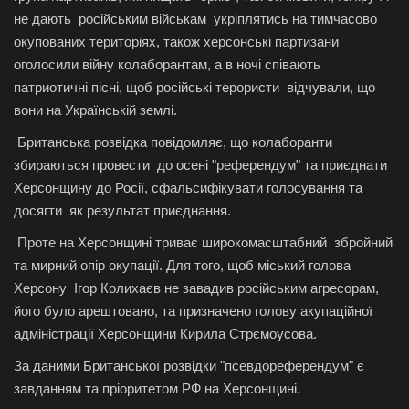
не дають російським військам укріплятись на тимчасово
окупованих територіях, також херсонські партизани
оголосили війну колаборантам, а в ночі співають
патриотичні пісні, щоб російські терористи відчували, що
вони на Українській землі.
Британська розвідка повідомляє, що колаборанти
збираються провести до осені "референдум" та приєднати
Херсонщину до Росії, сфальсифікувати голосування та
досягти як результат приєднання.
Проте на Херсонщині триває широкомасштабний збройний
та мирний опір окупації. Для того, щоб міський голова
Херсону Ігор Колихаєв не завадив російським агресорам,
його було арештовано, та призначено голову акупаційної
адміністрації Херсонщини Кирила Стрємоусова.
За даними Британської розвідки "псевдореферендум" є
завданням та пріоритетом РФ на Херсонщині.