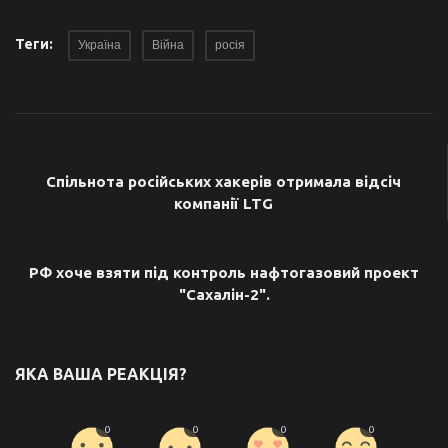
Теги:
Україна
Війна
росія
ПОПЕРЕДНЯ СТАТТЯ
Спільнота російських хакерів отримала відсіч
компанії LTG
НАСТУПНА СТАТТЯ
РФ хоче взяти під контроль нафтогазовий проект
"Сахалін-2".
ЯКА ВАША РЕАКЦІЯ?
0
0
0
0