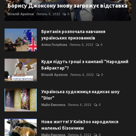
Борису Джонсону знову загрожує відставка
Віталій Архіпов
Липень 6, 2022
0
Британія розпочала навчання
українських призовників
Аліна Голубєва
Липень 6, 2022
0
Куди підуть гроші з кампанії "Народний
Байрактар"?
Віталій Архіпов
Липень 6, 2022
0
Українська художниця надихає шоу
"Dior"
Майя Емелина
Липень 6, 2022
0
Нове життя! У КиївЗоо народилися
маленькі бізончики
Майя Емелина
Липень 6, 2022
0