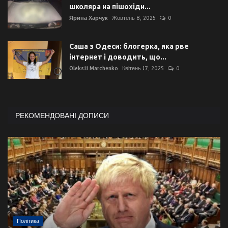
школяра на пішохідн...
Ярина Харчук
Жовтень 8, 2025
0
Саша з Одеси: блогерка, яка рве
інтернет і доводить, що...
Oleksii Marchenko
Квітень 17, 2025
0
РЕКОМЕНДОВАНІ ДОПИСИ
Політика