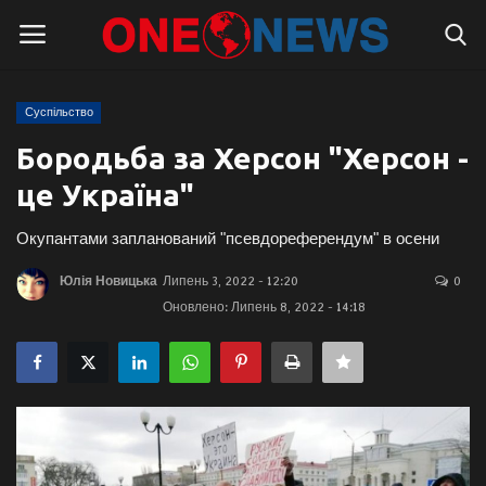
Суспільство
Логін
Реєстрація
Бородьба за Херсон "Херсон -
це Україна"
Головна
Окупантами запланований "псевдореферендум" в осени
Контакти
Юлія Новицька
Липень 3, 2022 - 12:20
0
Про нас
Оновлено: Липень 8, 2022 - 14:18
Підтримати проєкт
Правила для блогерів
Суспільство