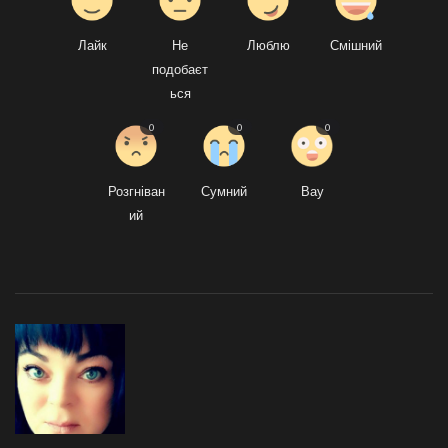
Лайк
Не
Люблю
Смішний
подобаєт
ься
0
0
0
Розгніван
Сумний
Вау
ий