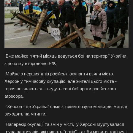
Галерея
Політика
Економіка
Технології
Вже майже п'ятий місяць ведуться бої на території України
з початку вторгнення РФ.
Спорт
Майже з перших днів російські окупанти взяли місто
Херсон у тимчасову окупацію, але жителі цього міста -
Авто
героя не здаються - ведуть свої бої проти російського
агресора.
Відео
"Херсон - це Україна" саме з таким лозунгом місцеві жителі
виходять на мітинги.
Мова
Наперекір окупації та змін у місті, у Херсоні згуртувалася
English
Ukraine
група партизанів, які нищать "орків", так би мовити, голіруч і