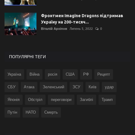
Фронтмен Imagine Dragons підтримав
Україну на 200-тисяч...
Віталій Архіпов
Липень 5, 2022
0
ПОПУЛЯРНІ ТЕГИ
Україна
Війна
росія
США
РФ
Рецепт
СБУ
Атака
Зеленський
ЗСУ
Київ
удар
Японія
Обстріл
переговори
Загиблі
Трамп
Путін
НАТО
Смерть