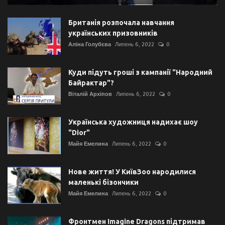
Британія розпочала навчання
українських призовників
Аліна Голубєва
Липень 6, 2022
0
Куди підуть гроші з кампанії "Народний
Байрактар"?
Віталій Архіпов
Липень 6, 2022
0
Українська художниця надихає шоу
"Dior"
Майя Емелина
Липень 6, 2022
0
Нове життя! У КиївЗоо народилися
маленькі бізончики
Майя Емелина
Липень 6, 2022
0
Фронтмен Imagine Dragons підтримав