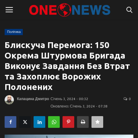
Політика
Логін
Реєстрація
Блискуча Перемога: 150
Окрема Штурмова Бригада
Головна
Виконує Завдання Без Втрат
Контакти
та Захоплює Ворожих
Полонених
Про нас
Капацина Дмитро
Січень 3, 2024 - 00:32
0
Підтримати проєкт
Оновлено: Січень 3, 2024 - 07:38
Правила для блогерів
Суспільство