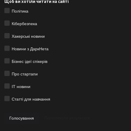
Щоб ви хотіли читати на сайті
Політика
Кібербезпека
Хакерські новини
Новини з ДаркНета
Бізнес ідеї спікерів
Про стартапи
ІТ новини
Статті для навчання
Голосування
Переглянути результати