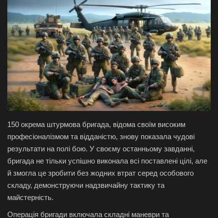
Галерея
Політика
Економіка
Технології
Спорт
150 окрема штурмова бригада, відома своїм високим
професіоналізмом та відданістю, знову показала чудові
Авто
результати на полі бою. У своєму останньому завданні,
бригада не тільки успішно виконала всі поставлені цілі, але
Відео
й змогла це зробити без жодних втрат серед особового
складу, демонструючи надзвичайну тактику та
Мова
майстерність.
English
Ukraine
Операція бригади включала складні маневри та