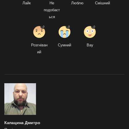
Лайк
Не
Люблю
Смішний
подобаєт
ься
0
0
0
Розгніван
Сумний
Вау
ий
Капацина Дмитро