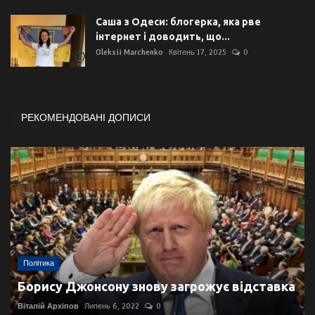
Саша з Одеси: блогерка, яка рве
інтернет і доводить, що...
Oleksii Marchenko
Квітень 17, 2025
0
РЕКОМЕНДОВАНІ ДОПИСИ
Політика
Борису Джонсону знову загрожує відставка
Віталій Архіпов
Липень 6, 2022
0