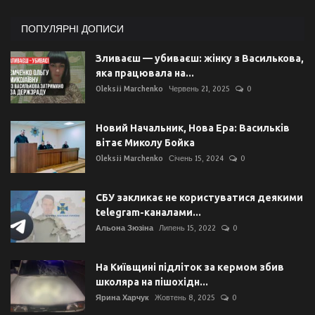
ПОПУЛЯРНІ ДОПИСИ
Зливаєш — убиваєш: жінку з Василькова,
яка працювала на...
Oleksii Marchenko
Червень 21, 2025
0
Новий Начальник, Нова Ера: Васильків
вітає Миколу Бойка
Oleksii Marchenko
Січень 15, 2024
0
СБУ закликає не користуватися деякими
telegram-каналами...
Альона Зюзіна
Липень 15, 2022
0
На Київщині підліток за кермом збив
школяра на пішохідн...
Ярина Харчук
Жовтень 8, 2025
0