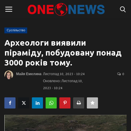
Суспільство
Логін
Реєстрація
Археологи виявили
піраміду, побудовану понад
Головна
3000 років тому.
Контакти
Майя Емелина
Листопад 10, 2023 - 10:24
0
Оновлено: Листопад 10,
Про нас
2023 - 10:24
Підтримати проєкт
Правила для блогерів
Суспільство