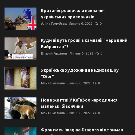
Британія розпочала навчання
українських призовників
Аліна Голубєва
Липень 6, 2022
0
Куди підуть гроші з кампанії "Народний
Байрактар"?
Віталій Архіпов
Липень 6, 2022
0
Українська художниця надихає шоу
"Dior"
Майя Емелина
Липень 6, 2022
0
Нове життя! У КиївЗоо народилися
маленькі бізончики
Майя Емелина
Липень 6, 2022
0
Фронтмен Imagine Dragons підтримав