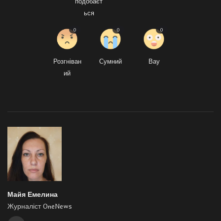
подобаєт
ься
0
0
0
Розгніван
Сумний
Вау
ий
Майя Емелина
Журналіст OneNews