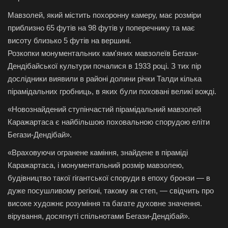
Мавзолей, який містить похоронну камеру, має розміри
приблизно 65 футів на 98 футів у поперечнику та має
висоту близько 5 футів на вершині.
Розкопки монументальних кам'яних мавзолеїв Бегази-
Дендібайської культури почалися в 1933 році. З тих пір
дослідники виявили в районі долини річки Талди кілька
пірамідальних гробниць, в яких були поховані великі вожді.
«Новознайдений ступінчастий пірамідальний мавзолей
Каражартаса є найбільшою поховальною спорудою еліти
Бегази-Дендібай».
«Враховуючи огранене каміння, знайдене в піраміді
Каражартаса, і монументальний розмір мавзолею,
будівництво такої гігантської споруди в епоху бронзи — в
дуже посушливому регіоні, такому як степ, — свідчить про
високе художнє розуміння та багате духовне значення.
вірування, досягнуті спільнотами Бегази-Дендібай».