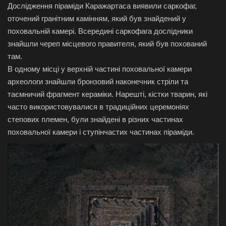
Дослідження піраміди Каражартаса виявили саркофаг,
оточений гранітним камінням, який був знайдений у
поховальній камері. Всередині саркофага дослідники
знайшли череп місцевого правителя, який був похований
там.
В одному місці у верхній частині поховальної камери
археологи знайшли бронзовий наконечник стріли та
таємничий фрагмент кераміки. Нарешті, кістки тварин, які
часто використовувалися в традиційних церемоніях
степових племен, були знайдені в різних частинах
поховальної камери і ступінчастих частинах піраміди.