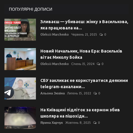
ПОПУЛЯРНІ ДОПИСИ
Зливаєш — убиваєш: жінку з Василькова,
яка працювала на...
Oleksii Marchenko
Червень 21, 2025
0
Новий Начальник, Нова Ера: Васильків
вітає Миколу Бойка
Oleksii Marchenko
Січень 15, 2024
0
СБУ закликає не користуватися деякими
telegram-каналами...
Альона Зюзіна
Липень 15, 2022
0
На Київщині підліток за кермом збив
школяра на пішохідн...
Ярина Харчук
Жовтень 8, 2025
0