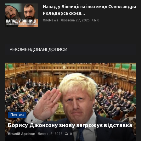
Напад у Вінниці: на іноземця Олександра
Роледерса скоєн...
OneNews
Жовтень 27, 2025
0
РЕКОМЕНДОВАНІ ДОПИСИ
Політика
Борису Джонсону знову загрожує відставка
Віталій Архіпов
Липень 6, 2022
0