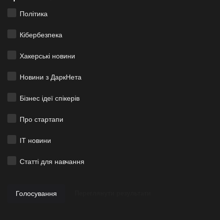
Політика
Кібербезпека
Хакерські новини
Новини з ДаркНета
Бізнес ідеї спікерів
Про стартапи
ІТ новини
Статті для навчання
Голосування
Переглянути результати