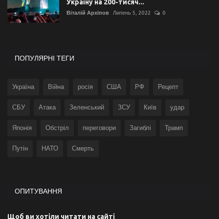
Україну на 200-тисяч...
Віталій Архіпов
Липень 5, 2022
0
ПОПУЛЯРНІ ТЕГИ
Україна
Війна
росія
США
РФ
Рецепт
СБУ
Атака
Зеленський
ЗСУ
Київ
удар
Японія
Обстріл
переговори
Загиблі
Трамп
Путін
НАТО
Смерть
ОПИТУВАННЯ
Щоб ви хотіли читати на сайті