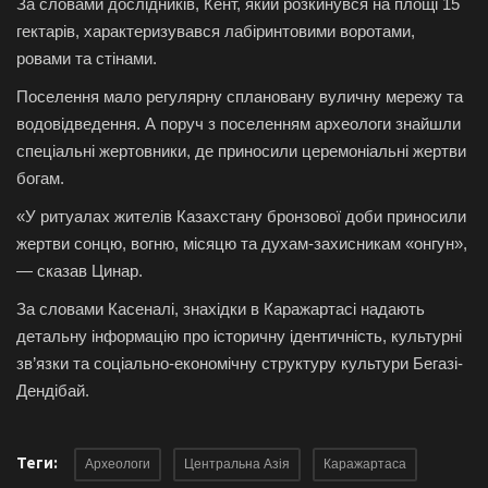
За словами дослідників, Кент, який розкинувся на площі 15
гектарів, характеризувався лабіринтовими воротами,
ровами та стінами.
Поселення мало регулярну сплановану вуличну мережу та
водовідведення. А поруч з поселенням археологи знайшли
спеціальні жертовники, де приносили церемоніальні жертви
богам.
«У ритуалах жителів Казахстану бронзової доби приносили
жертви сонцю, вогню, місяцю та духам-захисникам «онгун»,
— сказав Цинар.
За словами Касеналі, знахідки в Каражартасі надають
детальну інформацію про історичну ідентичність, культурні
зв’язки та соціально-економічну структуру культури Бегазі-
Дендібай.
Теги:
Археологи
Центральна Азія
Каражартаса