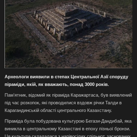
Галерея
Політика
Економіка
Технології
Спорт
Археологи виявили в степах Центральної Азії споруду
піраміди, якій, як вважають, понад 3000 років.
Авто
Пам'ятник, відомий як піраміда Каражартаса, був виявлений
під час розкопок, які проводилися вздовж річки Талди в
Відео
Карагандинській області центрального Казахстану.
Мова
Піраміда була побудована культурою Бегази-Дандибай, яка
виникла в центральному Казахстані в епоху пізньої бронзи.
English
Ukraine
Ця культура складалася з напівосілих спільнот, заснованих