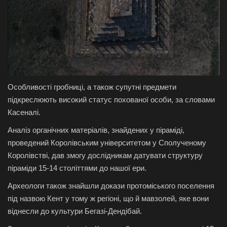
Особливості гробниці, а також супутні предмети
підкреслюють високий статус похованої особи, за словами
Касеналі.
Аналіз органічних матеріалів, знайдених у піраміді,
проведений Королівським університетом у Сполученому
Королівстві, дав змогу дослідникам датувати структуру
піраміди 15-14 століттями до нашої ери.
Археологи також знайшли докази протоміського поселення
під назвою Кент у тому ж регіоні, що й мавзолей, яке вони
віднесли до культури Бегазі-Дендібай.