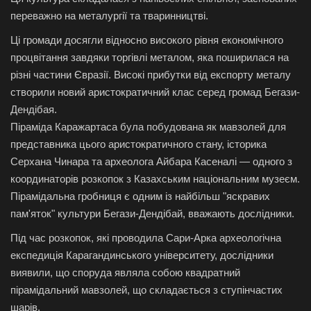
переважно на металургії та тваринництві.
Ці громади досягли відносно високого рівня економічного
процвітання завдяки торгівлі металом, яка поширилася на
різні частини Євразії. Високі прибутки від експорту металу
створили новий аристократичний клас серед громад Бегази-
Дендібая.
Піраміда Каражартаса була побудована як мавзолей для
представника цього аристократичного стану, історика
Серхана Чинара та археолога Айбара Касеналі — одного з
координаторів розкопок з Казахським національним музеєм.
Пірамідальна гробниця є одним із найбільш "яскравих
пам'яток" культури Бегази-Дендібай, вважають дослідники.
Під час розкопок, які проводила Сари-Арка археологічна
експедиція Карагандинського університету, дослідники
виявили, що споруда являла собою квадратний
пірамідальний мавзолей, що складається з ступінчастих
шарів.