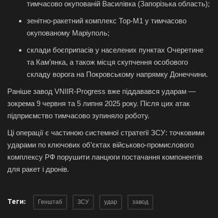
тимчасово окупованій Василівка (Запорізька область);
зенітно-ракетний комплекс Тор‑М1 у тимчасово
окупованому Маріуполь;
склади боєприпасів у населених пунктах Очеретине
та Кам’янка, а також місця скупчення особового
складу ворога на Покровському напрямку Донеччини.
Раніше завод VNIIR-Progress вже піддавався ударам —
зокрема 9 червня та 5 липня 2025 року. Після цих атак
підприємство тимчасово зупиняло роботу.
Ці операції є частиною системної стратегії ЗСУ: точковими
ударами по ключових об’єктах військово-промислового
комплексу РФ порушити ланцюги постачання компонентів
для ракет і дронів.
Теги:
Генштаб
ЗСУ
удар
завод