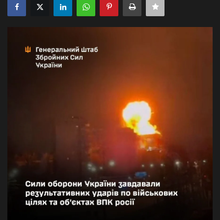
Галерея
Політика
Економіка
Технології
Спорт
Авто
Відео
Мова
English
Ukraine