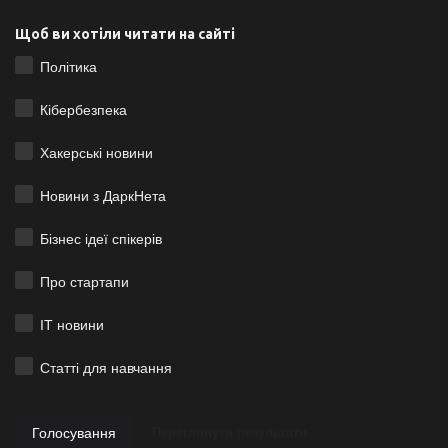
Щоб ви хотіли читати на сайті
Політика
Кібербезпека
Хакерські новини
Новини з ДаркНета
Бізнес ідеї спікерів
Про стартапи
ІТ новини
Статті для навчання
Голосування
Переглянути результати