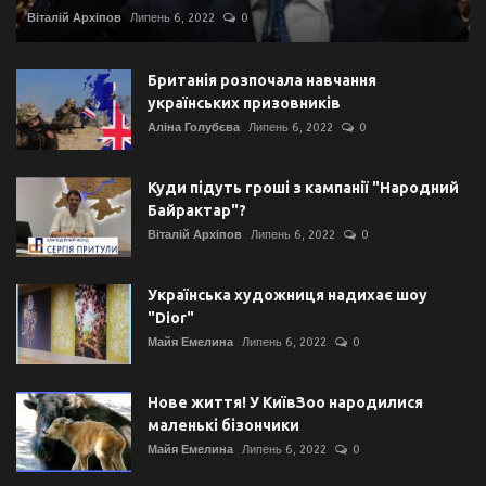
Віталій Архіпов
Липень 6, 2022
0
Британія розпочала навчання
українських призовників
Аліна Голубєва
Липень 6, 2022
0
Куди підуть гроші з кампанії "Народний
Байрактар"?
Віталій Архіпов
Липень 6, 2022
0
Українська художниця надихає шоу
"Dior"
Майя Емелина
Липень 6, 2022
0
Нове життя! У КиївЗоо народилися
маленькі бізончики
Майя Емелина
Липень 6, 2022
0