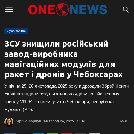
Суспільство
Логін
Реєстрація
ЗСУ знищили російський
завод-виробника
Головна
навігаційних модулів для
Контакти
ракет і дронів у Чебоксарах
Про нас
У ніч на 25–26 листопада 2025 року підрозділи Збройні сили
України завдали результативного удару по військовому
Підтримати проєкт
заводу VNIIR-Progress у місті Чебоксари, республіка
Чувашія (РФ).
Правила для блогерів
Ярина Харчук
Листопад 26, 2025 - 18:16
0
Суспільство