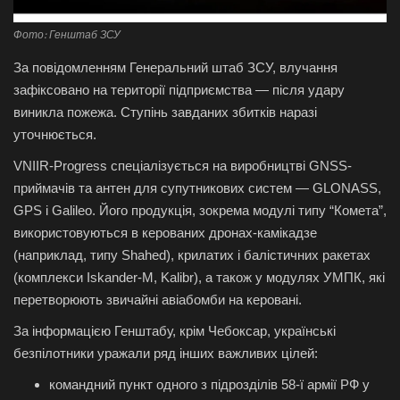
Фото: Генштаб ЗСУ
За повідомленням Генеральний штаб ЗСУ, влучання
зафіксовано на території підприємства — після удару
виникла пожежа. Ступінь завданих збитків наразі
уточнюється.
VNIIR-Progress спеціалізується на виробництві GNSS-
приймачів та антен для супутникових систем — GLONASS,
GPS і Galileo. Його продукція, зокрема модулі типу “Комета”,
використовуються в керованих дронах-камікадзе
(наприклад, типу Shahed), крилатих і балістичних ракетах
(комплекси Iskander‑M, Kalibr), а також у модулях УМПК, які
перетворюють звичайні авіабомби на керовані.
За інформацією Генштабу, крім Чебоксар, українські
безпілотники уражали ряд інших важливих цілей:
командний пункт одного з підрозділів 58-ї армії РФ у