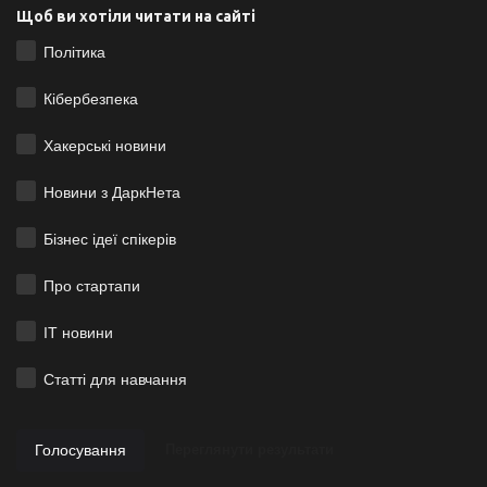
Щоб ви хотіли читати на сайті
Політика
Кібербезпека
Хакерські новини
Новини з ДаркНета
Бізнес ідеї спікерів
Про стартапи
ІТ новини
Статті для навчання
Голосування
Переглянути результати