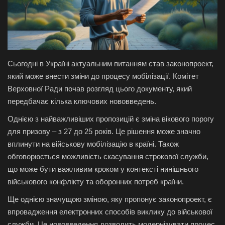
Галерея
Політика
Сьогодні в Україні актуальним питанням став законопроект,
Економіка
який може внести зміни до процесу мобілізації. Комітет
Верховної Ради почав розгляд цього документу, який
Технології
передбачає кілька ключових нововведень.
Однією з найважливіших пропозицій є зміна вікового порогу
Спорт
для призову – з 27 до 25 років. Це рішення може значно
вплинути на військову мобілізацію в країні. Також
Авто
обговорюється можливість скасування строкової служби,
що може бути важливим кроком у контексті нинішнього
Відео
військового конфлікту та оборонних потреб країни.
Мова
Ще однією значущою зміною, яку пропонує законопроект, є
впровадження електронних способів виклику до військової
English
Ukraine
служби. Це нововведення дозволить модернізувати процес