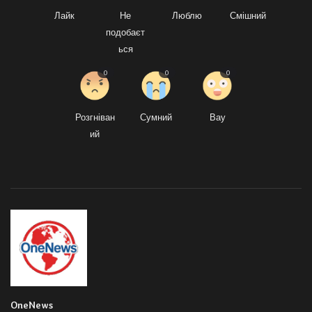
Лайк
Не
Люблю
Смішний
подобаєт
ься
0
0
0
Розгніван
Сумний
Вау
ий
OneNews