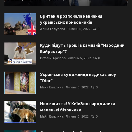
Британія розпочала навчання
українських призовників
Аліна Голубєва
Липень 6, 2022
0
Куди підуть гроші з кампанії "Народний
Байрактар"?
Віталій Архіпов
Липень 6, 2022
0
Українська художниця надихає шоу
"Dior"
Майя Емелина
Липень 6, 2022
0
Нове життя! У КиївЗоо народилися
маленькі бізончики
Майя Емелина
Липень 6, 2022
0