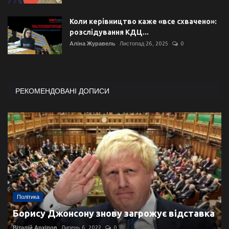
Коли керівництво каже «все схвачено»:
розслідування КДЦ...
Аліна Журавель
Листопад 26, 2025
0
РЕКОМЕНДОВАНІ ДОПИСИ
Політика
Борису Джонсону знову загрожує відставка
Віталій Архіпов
Липень 6, 2022
0