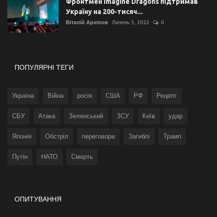
Фронтмен Imagine Dragons підтримав
Україну на 200-тисяч...
Віталій Архіпов
Липень 5, 2022
0
ПОПУЛЯРНІ ТЕГИ
Україна
Війна
росія
США
РФ
Рецепт
СБУ
Атака
Зеленський
ЗСУ
Київ
удар
Японія
Обстріл
переговори
Загиблі
Трамп
Путін
НАТО
Смерть
ОПИТУВАННЯ