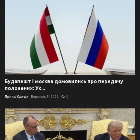
Будапешт і москва домовились про передачу
полонених: Ук...
Ярина Харчук
Березень 5, 2026
0