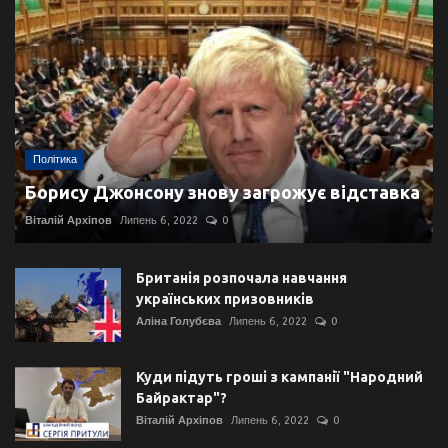
Політика
Борису Джонсону знову загрожує відставка
Віталій Архіпов
Липень 6, 2022
0
Британія розпочала навчання
українських призовників
Аліна Голубєва
Липень 6, 2022
0
Куди підуть гроші з кампанії "Народний
Байрактар"?
Віталій Архіпов
Липень 6, 2022
0