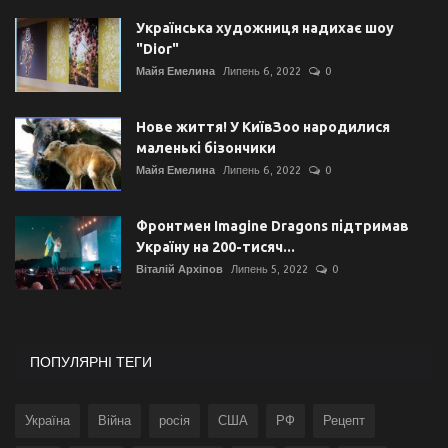
Українська художниця надихає шоу
"Dior"
Майя Емелина
Липень 6, 2022
0
Нове життя! У КиївЗоо народилися
маленькі бізончики
Майя Емелина
Липень 6, 2022
0
Фронтмен Imagine Dragons підтримав
Україну на 200-тисяч...
Віталій Архіпов
Липень 5, 2022
0
ПОПУЛЯРНІ ТЕГИ
Україна
Війна
росія
США
РФ
Рецепт