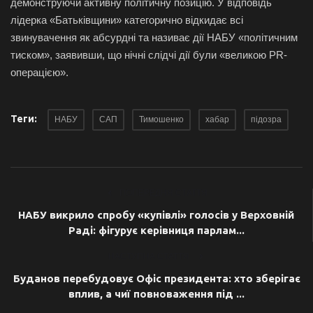
демонструючи активну політичну позицію.
У відповідь
лідерка «Батьківщини» категорично відкидає всі
звинувачення як абсурдні та називає дії НАБУ «політичним
тиском», заявивши, що нічні слідчі дії були «великою PR-
операцією».
Теги:
НАБУ
САП
Тимошенко
хабар
підозра
ПОПЕРЕДНЯ СТАТТЯ
НАБУ викрило спробу «купівлі» голосів у Верховній
Раді: фігурує керівниця парлам...
НАСТУПНА СТАТТЯ
Буданов перебудовує Офіс президента: хто зберігає
вплив, а чиї повноваження під ...