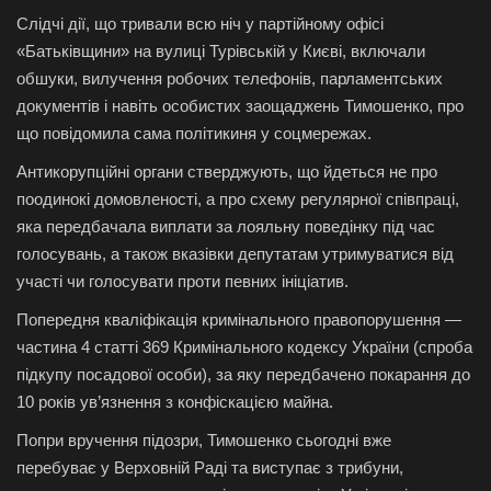
Слідчі дії, що тривали всю ніч у партійному офісі
«Батьківщини» на вулиці Турівській у Києві, включали
обшуки, вилучення робочих телефонів, парламентських
документів і навіть особистих заощаджень Тимошенко, про
що повідомила сама політикиня у соцмережах.
Антикорупційні органи стверджують, що йдеться не про
поодинокі домовленості, а про схему регулярної співпраці,
яка передбачала виплати за лояльну поведінку під час
голосувань, а також вказівки депутатам утримуватися від
участі чи голосувати проти певних ініціатив.
Попередня кваліфікація кримінального правопорушення —
частина 4 статті 369 Кримінального кодексу України (спроба
підкупу посадової особи), за яку передбачено покарання до
10 років ув’язнення з конфіскацією майна.
Попри вручення підозри, Тимошенко сьогодні вже
перебуває у Верховній Раді та виступає з трибуни,