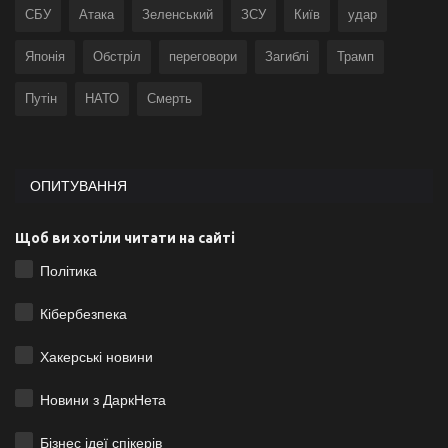
СБУ
Атака
Зеленський
ЗСУ
Київ
удар
Японія
Обстріл
переговори
Загиблі
Трамп
Путін
НАТО
Смерть
ОПИТУВАННЯ
Щоб ви хотіли читати на сайті
Політика
Кібербезпека
Хакерські новини
Новини з ДаркНета
Бізнес ідеї спікерів