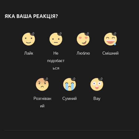
ЯКА ВАША РЕАКЦІЯ?
0
0
0
0
Лайк
Не
Люблю
Смішний
подобаєт
ься
0
0
0
Розгніван
Сумний
Вау
ий