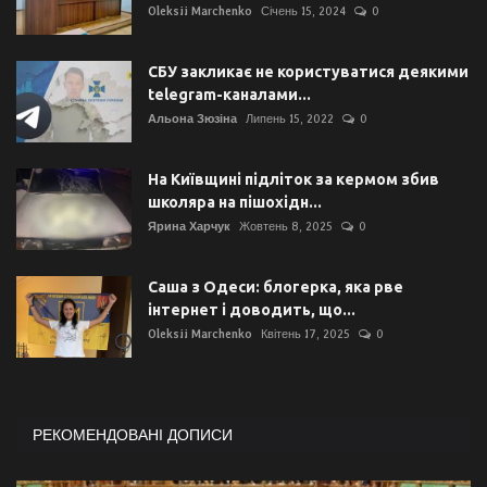
Oleksii Marchenko
Січень 15, 2024
0
СБУ закликає не користуватися деякими
telegram-каналами...
Альона Зюзіна
Липень 15, 2022
0
На Київщині підліток за кермом збив
школяра на пішохідн...
Ярина Харчук
Жовтень 8, 2025
0
Саша з Одеси: блогерка, яка рве
інтернет і доводить, що...
Oleksii Marchenko
Квітень 17, 2025
0
РЕКОМЕНДОВАНІ ДОПИСИ