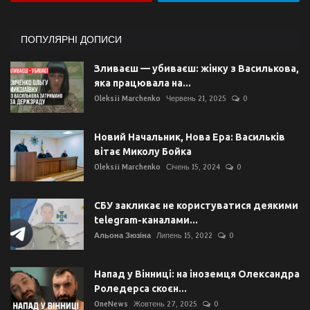
ПОПУЛЯРНІ ДОПИСИ
Зливаєш — убиваєш: жінку з Василькова,
яка працювала на...
Oleksii Marchenko
Червень 21, 2025
0
Новий Начальник, Нова Ера: Васильків
вітає Миколу Бойка
Oleksii Marchenko
Січень 15, 2024
0
СБУ закликає не користуватися деякими
telegram-каналами...
Альона Зюзіна
Липень 15, 2022
0
Напад у Вінниці: на іноземця Олександра
Роледерса скоєн...
OneNews
Жовтень 27, 2025
0