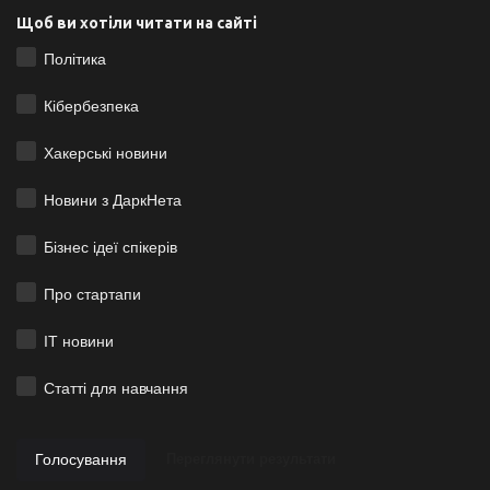
Щоб ви хотіли читати на сайті
Політика
Кібербезпека
Хакерські новини
Новини з ДаркНета
Бізнес ідеї спікерів
Про стартапи
ІТ новини
Статті для навчання
Голосування
Переглянути результати