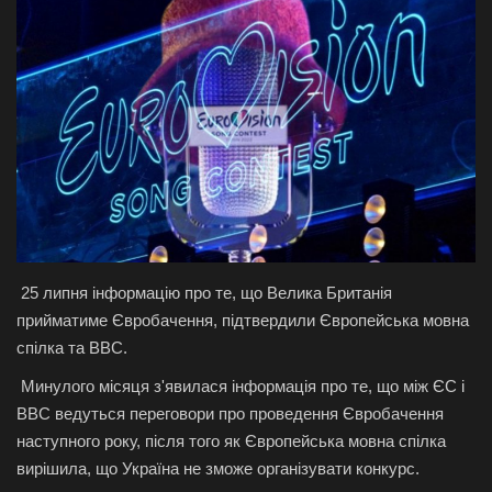
Галерея
Політика
Економіка
Технології
Спорт
25 липня інформацію про те, що Велика Британія
Авто
прийматиме Євробачення, підтвердили Європейська мовна
спілка та ВВС.
Відео
Минулого місяця з'явилася інформація про те, що між ЄС і
BBC ведуться переговори про проведення Євробачення
Мова
наступного року, після того як Європейська мовна спілка
вирішила, що Україна не зможе організувати конкурс.
English
Ukraine