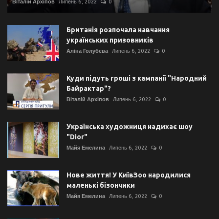
Віталій Архіпов
Липень 6, 2022
0
Британія розпочала навчання
українських призовників
Аліна Голубєва
Липень 6, 2022
0
Куди підуть гроші з кампанії "Народний
Байрактар"?
Віталій Архіпов
Липень 6, 2022
0
Українська художниця надихає шоу
"Dior"
Майя Емелина
Липень 6, 2022
0
Нове життя! У КиївЗоо народилися
маленькі бізончики
Майя Емелина
Липень 6, 2022
0