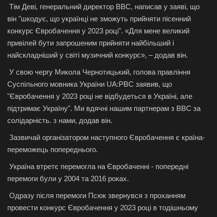
Тім Деві, генеральний директор BBC, написав у заяві, що
він "шкодує, що українці не зможуть прийняти пісенний
конкурс Євробачення у 2023 році". «Для мене великий
привілей бути запрошеним прийняти найбільший і
найскладніший у світі музичний конкурс», – додав він.
У свою чергу Микола Чернотицький, голова правління
Суспільного мовника України UA:PBC заявив, що
"Євробачення у 2023 році не відбудеться в Україні, але
підтримає Україну". Ми вдячні нашим партнерам з BBC за
солідарність. з нами, додав він.
Зазвичай організатором наступного Євробачення є країна-
переможець попереднього.
Україна втретє перемогла на Євробаченні - попередні
перемоги були у 2004 та 2016 роках.
Одразу після перемоги Псюк звернувся з проханням
провести конкурс Євробачення у 2023 році в тодішньому