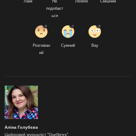
Лайк
Не
Люблю
Смішний
подобаєт
ься
0
1
0
Розгніван
Сумний
Вау
ий
Аліна Голубєва
Цифровий журналіст "OneNews"