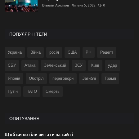
Віталій Архіпов
Липень 5, 2022
0
ПОПУЛЯРНІ ТЕГИ
Україна
Війна
росія
США
РФ
Рецепт
СБУ
Атака
Зеленський
ЗСУ
Київ
удар
Японія
Обстріл
переговори
Загиблі
Трамп
Путін
НАТО
Смерть
ОПИТУВАННЯ
Щоб ви хотіли читати на сайті