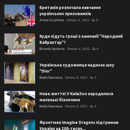
Британія розпочала навчання
українських призовників
Аліна Голубєва
Липень 6, 2022
0
Куди підуть гроші з кампанії "Народний
Байрактар"?
Віталій Архіпов
Липень 6, 2022
0
Українська художниця надихає шоу
"Dior"
Майя Емелина
Липень 6, 2022
0
Нове життя! У КиївЗоо народилися
маленькі бізончики
Майя Емелина
Липень 6, 2022
0
Фронтмен Imagine Dragons підтримав
Україну на 200-тисяч...