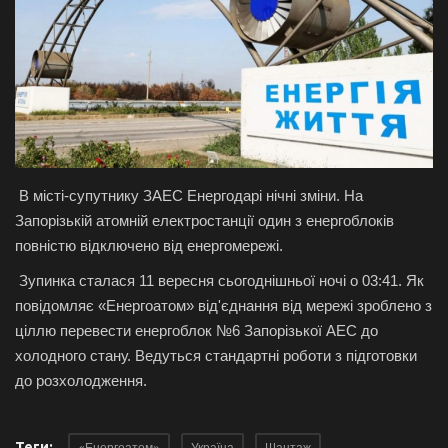
Галерея
Політика
Економіка
Технології
В місті-супутнику ЗАЕС Енергодарі нічні зміни. На
Запорізькій атомній електростанції один з енергоблоків
Спорт
повністю відключено від енергомережі.
Зупинка сталася 11 вересня сьогоднішньої ночі о 03:41. Як
Авто
повідомляє «Енергоатом» від'єднання від мережі зроблено з
ціллю перевести енергоблок №6 Запорізької АЕС до
Відео
холодного стану. Ведуться стандартні роботи з підготовки
до розхолодження.
Мова
English
Ukraine
Теги: