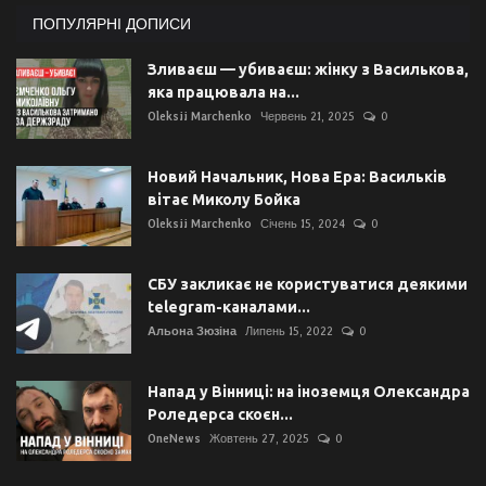
ПОПУЛЯРНІ ДОПИСИ
Зливаєш — убиваєш: жінку з Василькова,
яка працювала на...
Oleksii Marchenko
Червень 21, 2025
0
Новий Начальник, Нова Ера: Васильків
вітає Миколу Бойка
Oleksii Marchenko
Січень 15, 2024
0
СБУ закликає не користуватися деякими
telegram-каналами...
Альона Зюзіна
Липень 15, 2022
0
Напад у Вінниці: на іноземця Олександра
Роледерса скоєн...
OneNews
Жовтень 27, 2025
0