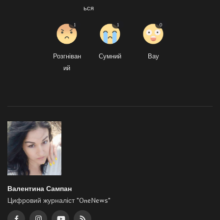
ься
1
1
0
Розгніван
Сумний
Вау
ий
Валентина Сампан
Цифровий журналіст "OneNews"