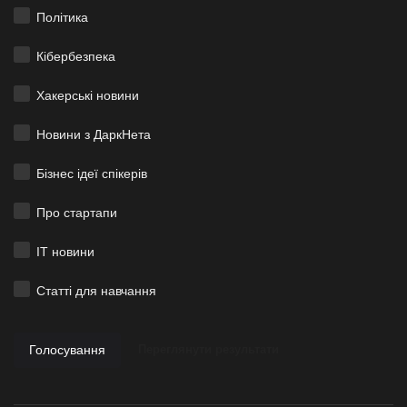
Політика
Кібербезпека
Хакерські новини
Новини з ДаркНета
Бізнес ідеї спікерів
Про стартапи
ІТ новини
Статті для навчання
Голосування
Переглянути результати