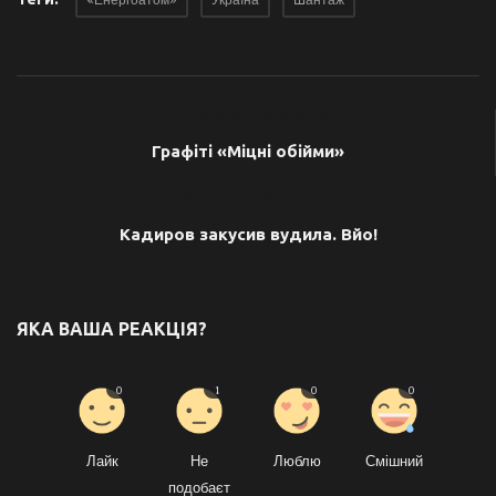
«Енергоатом»
Україна
Шантаж
ПОПЕРЕДНЯ СТАТТЯ
Графіті «Міцні обійми»
НАСТУПНА СТАТТЯ
Кадиров закусив вудила. Вйо!
ЯКА ВАША РЕАКЦІЯ?
0
1
0
0
Лайк
Не
Люблю
Смішний
подобаєт