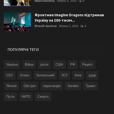
Майя Емелина
Липень 6, 2022
0
Фронтмен Imagine Dragons підтримав
Україну на 200-тисяч...
Віталій Архіпов
Липень 5, 2022
0
ПОПУЛЯРНІ ТЕГИ
Україна
Війна
росія
США
РФ
Рецепт
СБУ
Атака
Зеленський
ЗСУ
Київ
удар
Японія
Обстріл
переговори
Загиблі
Трамп
Путін
НАТО
Смерть