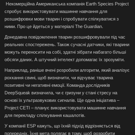
Некомерційна Американська компанія Earth Species Project
спробує використовувати машинне навчання для
розшифровки мови тварин і спробувати спілкуватися з
ними. Про це йдеться у матеріалі The Guardian.
Донедавна повідомлення тварин розшифровували під час
реальних спостережень. Також сучасні датчики, які тварини
можуть переносити на собі, здатні зібрати набагато більші
обсяги даних. А штучний інтелект допомагає їх зрозуміти.
Наприклад, раніше вчені розробили алгоритм, який аналізує
рохкання свині, щоб визначити, чи відчуває тварина
позитивні чи негативні емоції. Команда дослідників
DeepSqueak визначила, чи є гризуни у стані стресу на
основі їх ультразвукових сигналів. Ще одна ініціатива –
Project CETI – планує використовувати машинне навчання
для перекладу спілкування кашалотів.
У компанії ESP кажуть, що їхній підхід відрізняється від
попередніх. Їхня мета полягає в тому, щоб розробити