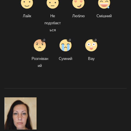
Лайк
Не
Люблю
Смішний
подобаєт
ься
0
0
0
Розгніван
Сумний
Вау
ий