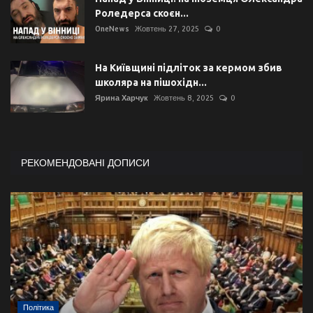
Роледерса скоєн...
OneNews
Жовтень 27, 2025
0
На Київщині підліток за кермом збив
школяра на пішохідн...
Ярина Харчук
Жовтень 8, 2025
0
РЕКОМЕНДОВАНІ ДОПИСИ
Політика