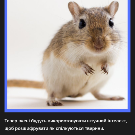
Галерея
Політика
Економіка
Технології
Спорт
Авто
Відео
Мова
Тепер вчені будуть використовувати штучний інтелект,
щоб розшифрувати як спілкуються тварини.
English
Ukraine