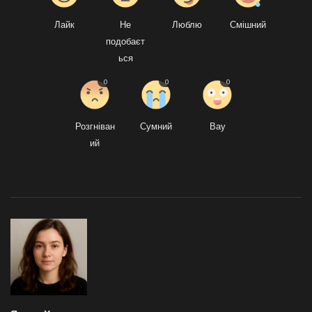
Лайк
Не
Люблю
Смішний
подобаєт
ься
0
0
0
Розгніван
Сумний
Вау
ий