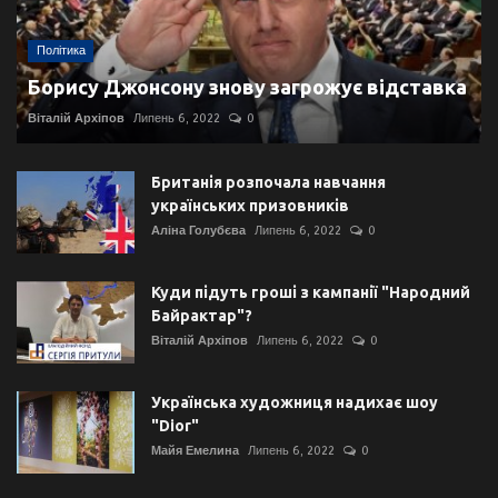
Політика
Борису Джонсону знову загрожує відставка
Віталій Архіпов
Липень 6, 2022
0
Британія розпочала навчання
українських призовників
Аліна Голубєва
Липень 6, 2022
0
Куди підуть гроші з кампанії "Народний
Байрактар"?
Віталій Архіпов
Липень 6, 2022
0
Українська художниця надихає шоу
"Dior"
Майя Емелина
Липень 6, 2022
0