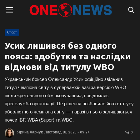
Спорт
Логін
Реєстрація
Усик лишився без одного
пояса: здобутки та наслідки
Головна
відмови від титулу WBO
Контакти
Український боксер Олександр Усик офіційно звільнив
Про нас
титул чемпіона світу в суперважкій вазі за версією WBO
після «ретельного обмірковування», повідомляє
Підтримати проєкт
пресслужба організації. Це рішення позбавило його статусу
абсолютного чемпіона світу — наразі в нього залишаються
Правила для блогерів
пояси IBF, WBA (Super) та WBC.
Ярина Харчук
Листопад 18, 2025 - 09:24
0
Суспільство