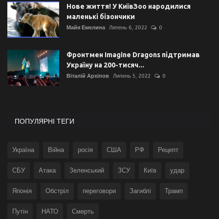
Нове життя! У КиївЗоо народилися
маленькі бізончики
Майя Емелина
Липень 6, 2022
0
Фронтмен Imagine Dragons підтримав
Україну на 200-тисяч...
Віталій Архіпов
Липень 5, 2022
0
ПОПУЛЯРНІ ТЕГИ
Україна
Війна
росія
США
РФ
Рецепт
СБУ
Атака
Зеленський
ЗСУ
Київ
удар
Японія
Обстріл
переговори
Загиблі
Трамп
Путін
НАТО
Смерть