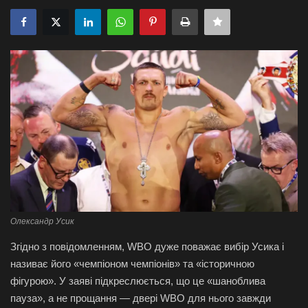
Галерея
Політика
Економіка
Технології
Спорт
Авто
Олександр Усик
Відео
Згідно з повідомленням, WBO дуже поважає вибір Усика і
називає його «чемпіоном чемпіонів» та «історичною
Мова
фігурою». У заяві підкреслюється, що це «шаноблива
English
Ukraine
пауза», а не прощання — двері WBO для нього завжди