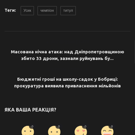
Теги:
Усик
чемпіон
титул
ПОПЕРЕДНЯ СТАТТЯ
Масована нічна атака: над Дніпропетровщиною
збито 33 дрони, зазнали руйнувань бу...
НАСТУПНА СТАТТЯ
Бюджетні гроші на школу-садок у Бобриці:
прокуратура виявила привласнення мільйонів
ЯКА ВАША РЕАКЦІЯ?
0
0
0
0