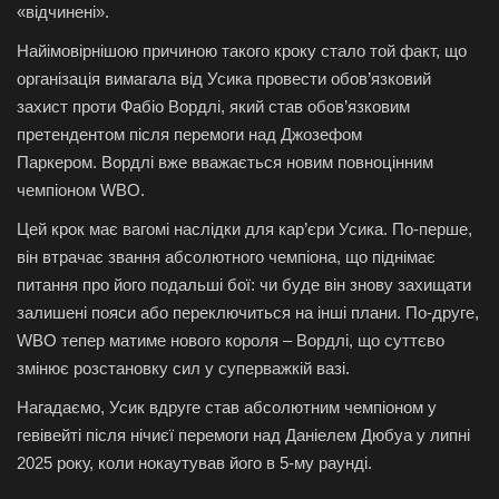
«відчинені».
Найімовірнішою причиною такого кроку стало той факт, що
організація вимагала від Усика провести обов’язковий
захист проти Фабіо Вордлі, який став обов’язковим
претендентом після перемоги над Джозефом
Паркером. Вордлі вже вважається новим повноцінним
чемпіоном WBO.
Цей крок має вагомі наслідки для кар’єри Усика. По-перше,
він втрачає звання абсолютного чемпіона, що піднімає
питання про його подальші бої: чи буде він знову захищати
залишені пояси або переключиться на інші плани. По-друге,
WBO тепер матиме нового короля – Вордлі, що суттєво
змінює розстановку сил у суперважкій вазі.
Нагадаємо, Усик вдруге став абсолютним чемпіоном у
гевівейті після нічиєї перемоги над Даніелем Дюбуа у липні
2025 року, коли нокаутував його в 5-му раунді.