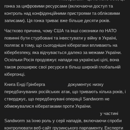
гонка за цифровими ресурсами (включаючи доступ та
контроль над конфіденційними пристроями та обліковими
записами). Ця гонка триває вже більше десяти років.
Частково причина, чому США та інші союзники по НАТО
повинні бути стурбовані та інвестувати у війну в Україні,
полягає в тому, що сьогоднішні кібератаки впливають на
кібербезпеку, яка відчувається далеко за межами України.
Оскільки Росія продовжує напади на українські цілі, вона
також розширює свої ресурси в більш широкій глобальній
кібергонці.
Книга Енді Грінберга
Sandworm
документує низку
передбачуваних російських атак, що тривають кілька років, і
стверджує, що передбачувані операції Sandworm не
обмежувалися кібератаками проти України.
Сполучені
Штати звинуватили шістьох оперативників ГРУ
у частині
Sandworm за їхню роль у серії нападів, включаючи спроби
контролювати веб-сайт грузинського парламенту. Експерти