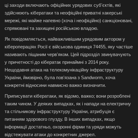
ці заходи включають офіційних урядових суб'єктів, які
здійснюють кібератаки та неофіційні приватні хакерські
мережі, які майже напевно (хоча і неофіційно) санкціоновані,
спрямовані та захищені російською владою.
Як повідомляється, найважливішим урядовим актором у
кіберопераціях Росії є військова одиниця 74455, яку частіше
називають піщаним черв'яком. Цей підрозділ звинувачують
у причетності до кібератак принаймні з 2014 року.
Нещодавня атака на телекомунікаційну інфраструктуру
України, ймовірно, була пов'язана з Sandworm, хоча
конкретні відносини навмисно важко визначити.
Приписувати кібератаки, як відомо, важко; вони розроблені
таким чином. У деяких випадках, як і напади на електричну
та стільникову інфраструктуру України, атрибуція є
питанням здорового глузду. В інших випадках, якщо
інформації достатньо, охоронні фірми та уряди можуть
відстежувати атаки до конкретних джерел.