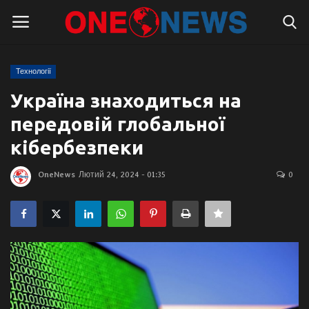
Технології
Логін
Реєстрація
Україна знаходиться на
передовій глобальної
Головна
кібербезпеки
Контакти
OneNews
Лютий 24, 2024 - 01:35
0
Про нас
Підтримати проєкт
Правила для блогерів
Суспільство