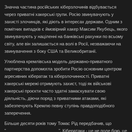
Значна частина російських кіберзлочинів відбувається
через приватні хакерські групи. Росію звинувачують у
захисті злочинців, які діють в інтересах держави. Одним з
помітних випадків є ймовірний хакер Максим Якубець, якого
звинувачують у націленні на банківські рахунки по всьому
світу, але він залишається на волі в Росії, незважаючи на
звинувачення з боку США та Великобританії.
Улюблена кремлівська модель державно-приватного
партнерства допомогла зробити Росію основним центром
агресивних кібератак та кіберзлочинності. Приватні
хакерські мережі отримують захист, тоді як військові
хакерські проєкти часто здатні замаскувати свою
діяльність, діючи поряд з приватними атаками, які
забезпечують Кремлю певну ступінь правдоподібного
заперечення.
Більше десяти років тому Томас Рід передбачив, що
"
кібервійна не відбудеться
". Кібератаки - це не поле бою, це