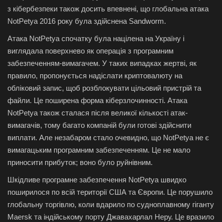
з кібербезпеки також досить впевнені, що глобальна атака
NotPetya 2016 року була здійснена Sandworm.
Атака NotPetya спочатку була націлена на Україну і
виглядала поверхнево як операція з програмним
забезпеченням-вимагачем. У таких випадках жертві, як
правило, пропонується надіслати криптовалюту на
обліковий запис, щоб розблокувати цільовий пристрій та
файли. Це поширена форма кіберзлочинності. Атака
NotPetya також сталася після великої кількості атак-
вимагачів, тому багато компаній були готові здійснити
виплати. Але незабаром стало очевидно, що NotPetya не є
вимагацьким програмним забезпеченням. Це не мало
приносити прибуток; воно було руйнівним.
Шкідливе програмне забезпечення NotPetya швидко
поширилося по всій території США та Європи. Це порушило
глобальну торгівлю, коли вдарило по судноплавному гіганту
Maersk та індійському порту Джавахарлал Неру. Це вразило