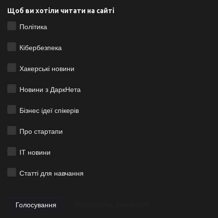
Щоб ви хотіли читати на сайті
Політика
Кібербезпека
Хакерські новини
Новини з ДаркНета
Бізнес ідеї спікерів
Про стартапи
ІТ новини
Статті для навчання
Голосування
Переглянути результати