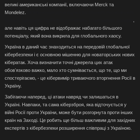
великі американські компанії, включаючи Merck та
Mondelez.
Загальнонаведена оцінка загального економічного
збитку, завданого NotPetya, становить 10 мільярдів доларів
,
але навіть ця цифра не відображає набагато більшого
потенціалу, який вона викрила для глобального хаосу.
Україна в даний час знаходиться на передовій глобальної
кібербезпеки і є основною мішенню для новаторських нових
кібератак. Хоча визначити точні джерела цих атак
обов'язково важко, мало хто сумнівається, що те, що ми
спостерігаємо, - це кібервимір триваючого вторгнення Росії в
Україну.
Забігаючи наперед, ці атаки навряд чи залишаться в
Україні. Навпаки, та сама кіберзброя, яка відточується у
війні Росії проти України, може бути розгорнута проти інших
країн на Заході. Це робить ще більш важливим для західних
експертів з кібербезпеки розширення співпраці з Україною.