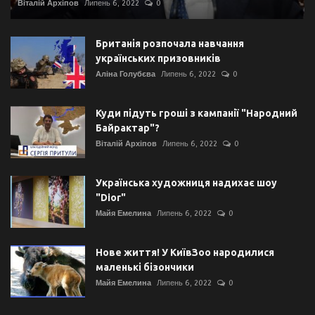
Віталій Архіпов
Липень 6, 2022
0
Британія розпочала навчання
українських призовників
Аліна Голубєва
Липень 6, 2022
0
Куди підуть гроші з кампанії "Народний
Байрактар"?
Віталій Архіпов
Липень 6, 2022
0
Українська художниця надихає шоу
"Dior"
Майя Емелина
Липень 6, 2022
0
Нове життя! У КиївЗоо народилися
маленькі бізончики
Майя Емелина
Липень 6, 2022
0