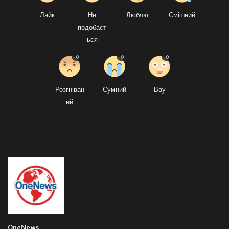
Лайк
Не
Люблю
Смішний
подобаєт
ься
0
0
0
Розгніван
Сумний
Вау
ий
OneNews