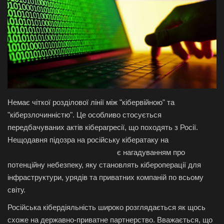
Галерея
Політика
Економіка
Технології
Немає чіткої розділової лінії між "кібервійною" та
"кіберзлочинністю". Це особливо стосується
Спорт
передбачуваних актів кіберагресії, що походять з Росії.
Нещодавня підозра на російську кібератаку на
українського
Авто
мобільного оператора Київстар
є нагадуванням про
потенційну небезпеку, яку становлять кібероперації для
Відео
інфраструктури, урядів та приватних компаній по всьому
світу.
Мова
Російська кібердіяльність широко розглядається як щось
English
Ukraine
схоже на державно-приватне партнерство. Вважається, що