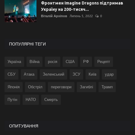
Фронтмен Imagine Dragons підтримав
Україну на 200-тисяч...
Віталій Архіпов
Липень 5, 2022
0
ПОПУЛЯРНІ ТЕГИ
Україна
Війна
росія
США
РФ
Рецепт
СБУ
Атака
Зеленський
ЗСУ
Київ
удар
Японія
Обстріл
переговори
Загиблі
Трамп
Путін
НАТО
Смерть
ОПИТУВАННЯ