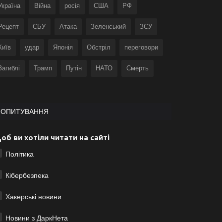
Україна
Війна
росія
США
РФ
Рецепт
СБУ
Атака
Зеленський
ЗСУ
Київ
удар
Японія
Обстріл
переговори
Загиблі
Трамп
Путін
НАТО
Смерть
ОПИТУВАННЯ
об ви хотіли читати на сайті
Політика
Кібербезпека
Хакерські новини
Новини з ДаркНета