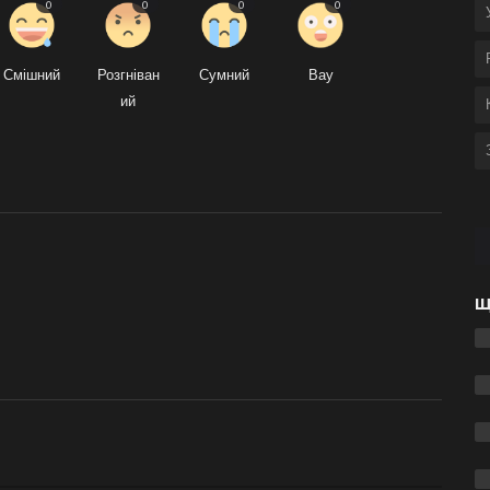
0
0
0
0
Смішний
Розгніван
Сумний
Вау
ий
Щ