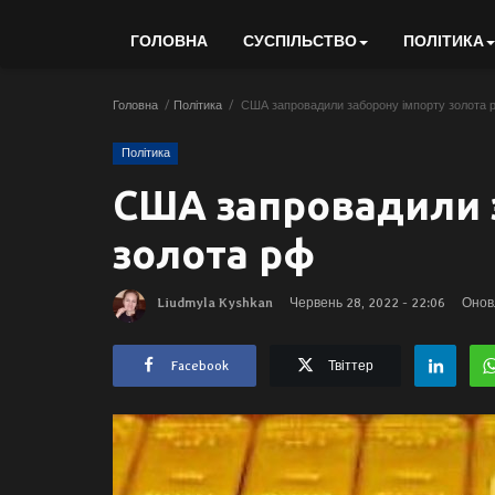
ГОЛОВНА
СУСПІЛЬСТВО
ПОЛІТИКА
Головна
Політика
США запровадили заборону імпорту золота 
Політика
США запровадили 
золота рф
Liudmyla Kyshkan
Червень 28, 2022 - 22:06
Оновл
Facebook
Твіттер