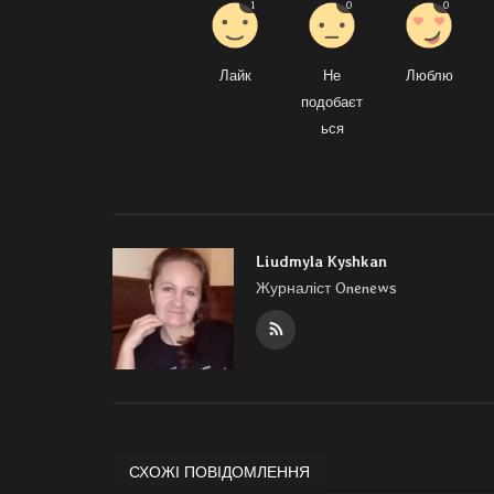
1
0
0
Лайк
Не
Люблю
подобаєт
ься
Liudmyla Kyshkan
Журналіст Onenews
СХОЖІ ПОВІДОМЛЕННЯ