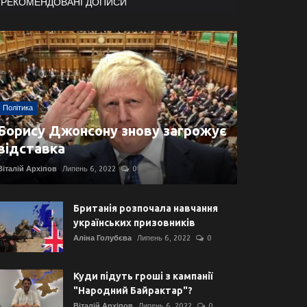
РЕКОМЕНДОВАНІ ДОПИСИ
Політика
Борису Джонсону знову загрожує
відставка
Віталій Архіпов
Липень 6, 2022
0
Британія розпочала навчання
українських призовників
Аліна Голубєва
Липень 6, 2022
0
Куди підуть гроші з кампанії
"Народний Байрактар"?
Віталій Архіпов
Липень 6, 2022
0