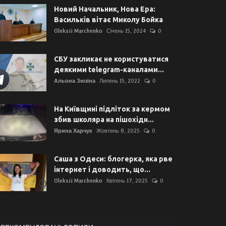
Новий Начальник, Нова Ера:
Васильків вітає Миколу Бойка
Oleksii Marchenko
Січень 15, 2024
0
СБУ закликає не користуватися
деякими telegram-каналами...
Альона Зюзіна
Липень 15, 2022
0
На Київщині підліток за кермом
збив школяра на пішохідн...
Ярина Харчук
Жовтень 8, 2025
0
Саша з Одеси: блогерка, яка рве
інтернет і доводить, що...
Oleksii Marchenko
Квітень 17, 2025
0