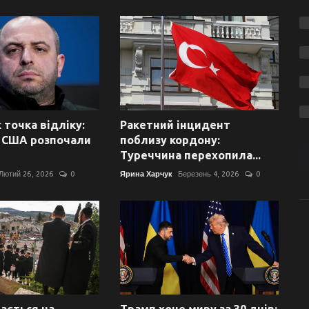
 точка відліку:
Ракетний інцидент
а США розпочали
поблизу кордону:
Туреччина перехопила...
Лютий 26, 2026
0
Ярина Харчук
Березень 4, 2026
0