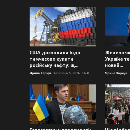
США дозволили Індії
Женева як
тимчасово купити
Україна т
російську нафту: щ...
новий...
Ярина Харчук
Березень 6, 2026
0
Ярина Харчук