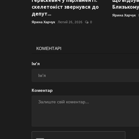
Гераскевич у парламенті:
Що відбув
скелетоніст звернувся до
Близькому
депут...
Ярина Харчук
Ярина Харчук
Лютий 26, 2026
0
КОМЕНТАРІ
Ім'я
Коментар