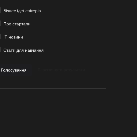
Бізнес ідеї спікерів
Про стартапи
ІТ новини
Статті для навчання
Голосування
Переглянути результати