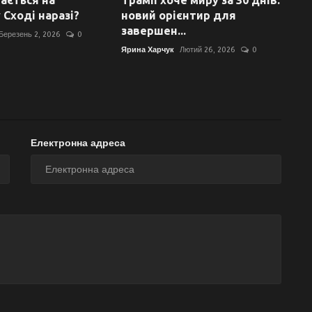
ається на
Трамп хоче миру за 30 днів:
 Сході наразі?
новий орієнтир для
завершен...
Березень 2, 2026
0
Ярина Харчук
Лютий 26, 2026
0
Електронна адреса