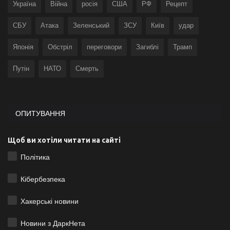
Україна
Війна
росія
США
РФ
Рецепт
СБУ
Атака
Зеленський
ЗСУ
Київ
удар
Японія
Обстріл
переговори
Загиблі
Трамп
Путін
НАТО
Смерть
ОПИТУВАННЯ
Щоб ви хотіли читати на сайті
Політика
Кібербезпека
Хакерські новини
Новини з ДаркНета