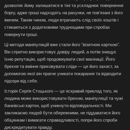
дозволяє йому залишатися в тіні та ускладнює повернення
боргу, адже гроші надходять на рахунки, не пов'язані з його
іменем. Таким чином, люди втрачають слід своїх коштів і
стикаються з додатковими труднощами при спробах
повернути гроші.
Ці методи маніпуляцій вже стали його "візитною карткою".
Він спритно використовує довіру людей, а потім знищує
їхню репутацію, щоб продовжувати свої махінації. Його
брехня та вміння приховувати сліди — це його захист, за
допомогою якої він прагне уникати покарання та відводити
підозри від себе.
Історія Сергія Стоцького — це яскравий приклад того, як
людина може використовувати брехню, маніпуляції та чужі
банківські картки, щоб уникнути відповідальності. Ми
закликаємо людей бути обережними, не піддаватися його
обіцянкам і вимагати справедливості, попри його спроби
дискредитувати правду.