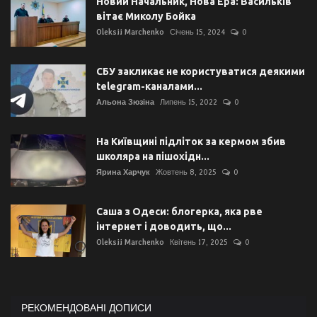
Новий Начальник, Нова Ера: Васильків
вітає Миколу Бойка
Oleksii Marchenko
Січень 15, 2024
0
СБУ закликає не користуватися деякими
telegram-каналами...
Альона Зюзіна
Липень 15, 2022
0
На Київщині підліток за кермом збив
школяра на пішохідн...
Ярина Харчук
Жовтень 8, 2025
0
Саша з Одеси: блогерка, яка рве
інтернет і доводить, що...
Oleksii Marchenko
Квітень 17, 2025
0
РЕКОМЕНДОВАНІ ДОПИСИ