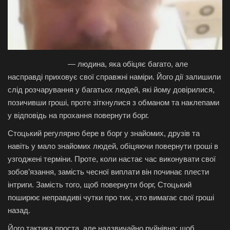
Галерея
Політика
Сергій Стоцький
— людина, яка обіцяє багато, але
Економіка
насправді приховує свої справжні наміри. Його дії залишили
слід розчарування у багатьох людей, які йому довірилися,
Технології
позичивши гроші, проте зіткнулися з обманом та наклепами
у відповідь на прохання повернути борг.
Спорт
Стоцький регулярно бере в борг у знайомих, друзів та
навіть у мало знайомих людей, обіцяючи повернути гроші в
Авто
узгоджені терміни. Проте, коли настає час виконувати свої
зобов’язання, замість чесної виплати він починає плести
Відео
інтриги. Замість того, щоб повернути борг, Стоцький
поширює неправдиві чутки про тих, хто вимагає свої гроші
Мова
назад.
English
Ukraine
Його тактика проста, але надзвичайно руйнівна: щоб