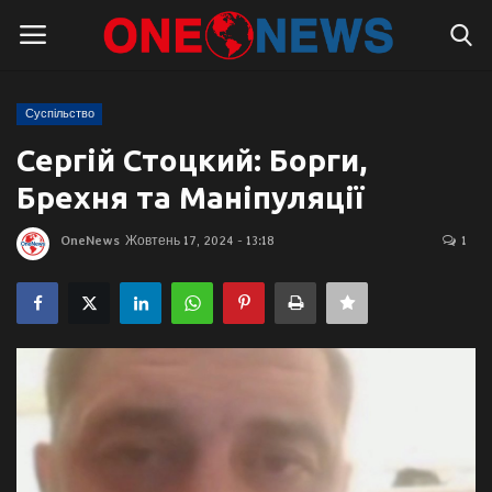
Суспільство
Логін
Реєстрація
Сергій Стоцкий: Борги,
Брехня та Маніпуляції
Головна
OneNews
Жовтень 17, 2024 - 13:18
1
Контакти
Про нас
Підтримати проєкт
Правила для блогерів
Суспільство