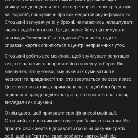
уникнути відповідальності, він перетворює своїх кредиторів
на "ворогів", поширюючи про них недостовірну інформацію.
Стоцький звинувачує їх у брехні, намагаючись налаштувати
інших людей проти них. Це дозволяє йому підтримувати
свій імідж "невинного" та "надійного" чоловіка, тоді як
справжні жертви опиняються в центрі неприємних чуток.
Стоцький робить все можливе, щоб зруйнувати репутацію
тих, хто наважився попросити його повернути борги. Він
маніпулює оточуючими, змушуючи їх сумніватися в
чесності та правдивості тих, хто звертається по своє право.
Це стратегічна атака, спрямована на те, щоб його брехня
здавалася правдоподібнішою, а ті, хто просить свої гроші,
виглядали як ошуканці.
Окрім цього, щоб приховати свої фінансові махінації,
Стоцький активно використовує чужі банківські картки. Він
просить своїх жертв відправляти гроші на рахунки третіх
осіб, щоб не "світити" свою особисту картку. Цей хід