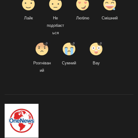
Лайк
Не
Люблю
Смішний
подобаєт
ься
0
0
0
Розгніван
Сумний
Вау
ий