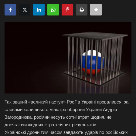
Галерея
Політика
Економіка
Технології
Спорт
Авто
Так званий «великий наступ» Росії в Україні провалився: за
Відео
словами колишнього міністра оборони України Андрія
Загороднюка, росіяни несуть сотні втрат щодня, не
Мова
досягаючи жодних стратегічних результатів.
English
Ukraine
Українські дрони тим часом завдають ударів по російських