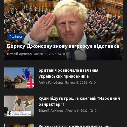
Політика
Борису Джонсону знову загрожує відставка
Віталій Архіпов
Липень 6, 2022
0
Британія розпочала навчання
українських призовників
Аліна Голубєва
Липень 6, 2022
0
Куди підуть гроші з кампанії "Народний
Байрактар"?
Віталій Архіпов
Липень 6, 2022
0
Українська художниця надихає шоу