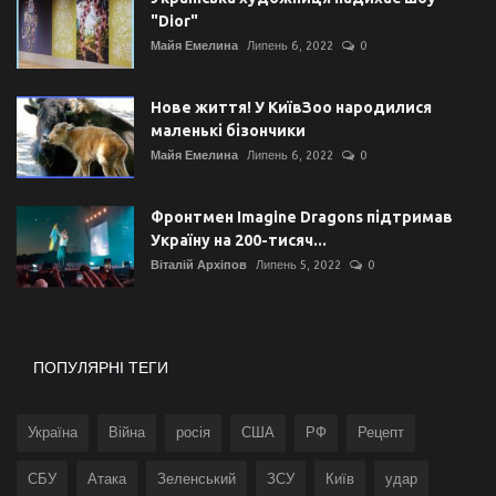
"Dior"
Майя Емелина
Липень 6, 2022
0
Нове життя! У КиївЗоо народилися
маленькі бізончики
Майя Емелина
Липень 6, 2022
0
Фронтмен Imagine Dragons підтримав
Україну на 200-тисяч...
Віталій Архіпов
Липень 5, 2022
0
ПОПУЛЯРНІ ТЕГИ
Україна
Війна
росія
США
РФ
Рецепт
СБУ
Атака
Зеленський
ЗСУ
Київ
удар