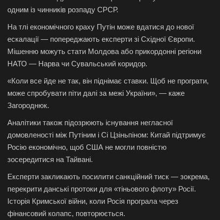
одним із чинників розпаду СРСР.
На тлі економічного краху Путін може вдатися до нової
ескалації — попереджають експерти зі Східної Європи.
Мішенню можуть стати Молдова або прикордонні регіони
НАТО — Нарва чи Сувальський коридор.
«Коли все йде не так, він піднімає ставки. Щоб не програти,
може спробувати піти далі за межі України», — каже
Загороднюк.
Аналітики також підозрюють існування негласної
домовленості між Путіним і Сі Цзіньпіном: Китай підтримує
Росію економічно, щоб США не могли повністю
зосередитися на Тайвані.
Експерти закликають посилити санкційний тиск — зокрема,
перекрити данські протоки для «тіньового флоту» Росії.
Історія Кримської війни, коли Росія програла через
фінансовий колапс, повторюється.