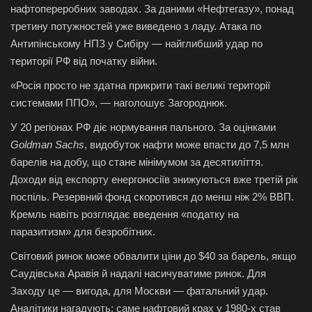
нафтопереробних заводах. За даними «Нефтегазу», понад
третину потужностей уже виведено з ладу. Атака по
Антипінському НПЗ у Сибіру — найглибший удар по
території РФ від початку війни.
«Росія просто не здатна прикрити такі великі території
системами ППО», — наголошує Загороднюк.
У 20 регіонах РФ діє нормування пального. За оцінками
Goldman Sachs
, видобуток нафти може впасти до 7,5 млн
барелів на добу, що стане мінімумом за десятиліття.
Доходи від експорту енергоносіїв знижуються вже третій рік
поспіль. Резервний фонд скоротився до менш ніж 2% ВВП.
Кремль навіть розглядає введення «податку на
паразитизм» для безробітних.
Світовий ринок може обвалити ціни до $40 за барель, якщо
Саудівська Аравія й надалі насичуватиме ринок. Для
Заходу це — вигода, для Москви — фатальний удар.
Аналітики нагадують: саме нафтовий крах у 1980-х став