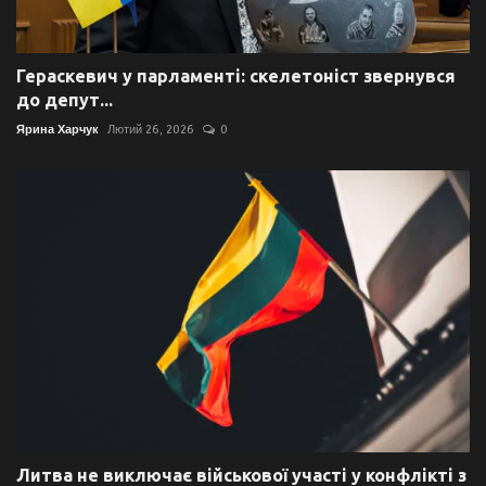
Гераскевич у парламенті: скелетоніст звернувся
до депут...
Ярина Харчук
Лютий 26, 2026
0
Литва не виключає військової участі у конфлікті з