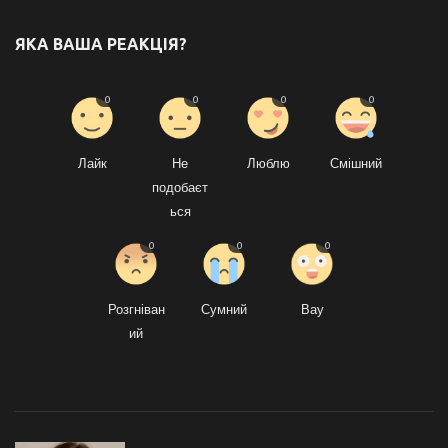
ЯКА ВАША РЕАКЦІЯ?
0
0
0
0
Лайк
Не
Люблю
Смішний
подобаєт
ься
0
0
0
Розгніван
Сумний
Вау
ий