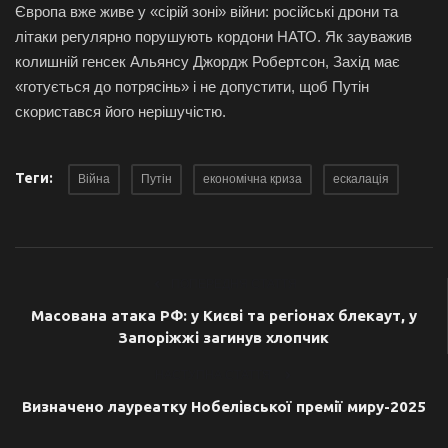
Європа вже живе у «сірій зоні» війни: російські дрони та
літаки регулярно порушують кордони НАТО. Як зауважив
колишній генсек Альянсу Джордж Робертсон, Захід має
«готується до потрясінь» і не допустити, щоб Путін
скористався його нерішучістю.
Теги:
Війна
Путін
економічна криза
ескалація
ПОПЕРЕДНЯ СТАТТЯ
Масована атака РФ: у Києві та регіонах блекаут, у
Запоріжжі загинув хлопчик
НАСТУПНА СТАТТЯ
Визначено лауреатку Нобелівської премії миру-2025