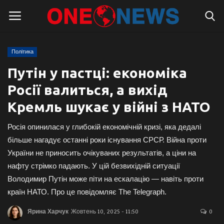
Політика
Логін
Реєстрація
Путін у пастці: економіка
Росії валиться, а вихід
Головна
Кремль шукає у війні з НАТО
Контакти
Росія опинилася у глибокій економічній кризі, яка дедалі
Про нас
більше нагадує останні роки існування СРСР. Війна проти
України не приносить очікуваних результатів, а ціни на
Підтримати проєкт
нафту стрімко падають. У цій безвихідній ситуації
Володимир Путін може піти на ескалацію — навіть проти
Правила для блогерів
країн НАТО. Про це повідомляє The Telegraph.
Ярина Харчук
Жовтень 10, 2025 - 11:50
0
Суспільство