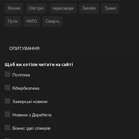
Японія
Обстріл
переговори
Загиблі
Трамп
Путін
НАТО
Смерть
ОПИТУВАННЯ
Щоб ви хотіли читати на сайті
Політика
Кібербезпека
Хакерські новини
Новини з ДаркНета
Бізнес ідеї спікерів