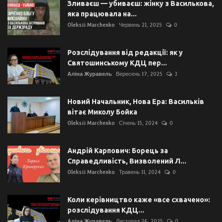
Зливаєш — убиваєш: жінку з Василькова,
яка працювала на...
Oleksii Marchenko
Червень 21, 2025
0
Розслідування від редакції: як у
Святошинському КДЦ пер...
Аліна Журавель
Вересень 17, 2025
3
Новий Начальник, Нова Ера: Васильків
вітає Миколу Бойка
Oleksii Marchenko
Січень 15, 2024
0
Андрій Карпович: Борець за
Справедливість, Визволений Л...
Oleksii Marchenko
Травень 11, 2024
0
Коли керівництво каже «все схвачено»:
розслідування КДЦ...
Аліна Журавель
Листопад 26, 2025
0