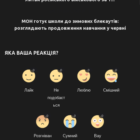
НАСТУПНА СТАТТЯ
МОН готує школи до зимових блекаутів:
розглядають продовження навчання у червні
ЯКА ВАША РЕАКЦІЯ?
0
0
0
0
Лайк
Не
Люблю
Смішний
подобаєт
ься
0
0
0
Розгніван
Сумний
Вау