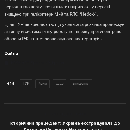
вертолітного парку противника: наприклад, у вересні
знищено три гелікоптери Мі-8 та РЛС “Небо-У”.
Ці дії ГУР підкреслюють, що українська розвідка продовжує
активну й систематичну роботу по підриву протиповітряної
оборони РФ на тимчасово окупованих територіях.
Файли
PRYMARY Episode 19_lq.mp4
Теги:
ГУР
Крим
удар
знищення
ПОПЕРЕДНЯ СТАТТЯ
Історичний прецедент: Україна екстрадувала до
Литви російського військового за т...