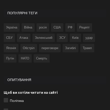
ПОПУЛЯРНІ ТЕГИ
Україна
Війна
росія
США
РФ
Рецепт
СБУ
Атака
Зеленський
ЗСУ
Київ
удар
Японія
Обстріл
переговори
Загиблі
Трамп
Путін
НАТО
Смерть
ОПИТУВАННЯ
Щоб ви хотіли читати на сайті
Політика