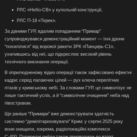
РЛС «Небо-СВ» у купольній конструкції,
РЛС П-18 «Терек».
За даними ГУР, вдалим попаданням “Примар”
супроводжувався демонстраційний момент — їхні дрони
“похилілися” від ворожої ракети ЗРК «Панцирь-С1»,
ухилившись від неї, що підкреслює високий рівень
технічного виконання операції.
В оприлюдненому відео операції також зафіксовано ефектні
кадри: серед палаючих цілей — рух ключа перелітних
птахів у кримському небі. За словами ГУР, це символізує не
лише тактичний успіх, а й “символічне очищення” неба над
півостровом.
Ще раніше “Примари” вже демонстрували здатність
системно “демілітаризовувати” Крим: у серпні 2025 року
вони знищили, зокрема, радіолокаційні комплекси
С-400. Попередні рейди також призводили до втрат