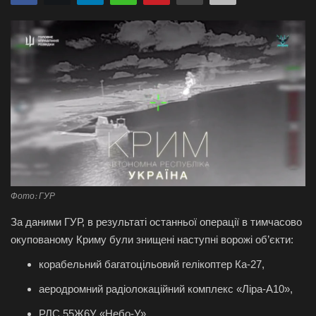
Галерея
Політика
Економіка
Технології
Спорт
Фото: ГУР
Авто
За даними ГУР, в результаті останньої операції в тимчасово
окупованому Криму були знищені наступні ворожі об’єкти:
Відео
корабельний багатоцільовий гелікоптер Ка-27,
Мова
аеродромний радіолокаційний комплекс «Ліра-А10»,
English
Ukraine
РЛС 55Ж6У «Небо-У»,