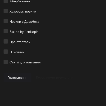
Кібербезпека
Хакерські новини
Новини з ДаркНета
Бізнес ідеї спікерів
Про стартапи
ІТ новини
Статті для навчання
Голосування
Переглянути результати