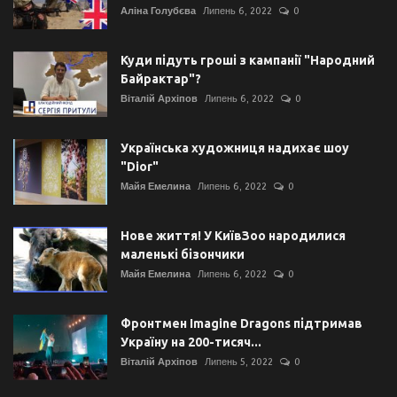
Аліна Голубєва
Липень 6, 2022
0
Куди підуть гроші з кампанії "Народний
Байрактар"?
Віталій Архіпов
Липень 6, 2022
0
Українська художниця надихає шоу
"Dior"
Майя Емелина
Липень 6, 2022
0
Нове життя! У КиївЗоо народилися
маленькі бізончики
Майя Емелина
Липень 6, 2022
0
Фронтмен Imagine Dragons підтримав
Україну на 200-тисяч...
Віталій Архіпов
Липень 5, 2022
0