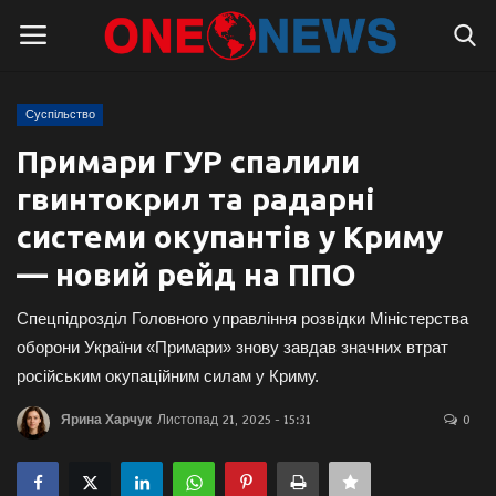
Суспільство
Логін
Реєстрація
Примари ГУР спалили
гвинтокрил та радарні
Головна
системи окупантів у Криму
Контакти
— новий рейд на ППО
Про нас
Спецпідрозділ Головного управління розвідки Міністерства
оборони України «Примари» знову завдав значних втрат
Підтримати проєкт
російським окупаційним силам у Криму.
Ярина Харчук
Листопад 21, 2025 - 15:31
0
Правила для блогерів
Суспільство