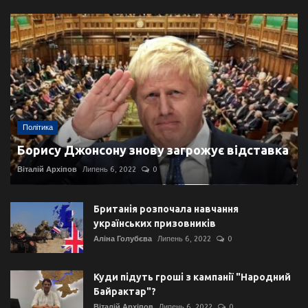
Політика
Борису Джонсону знову загрожує відставка
Віталій Архіпов
Липень 6, 2022
0
Британія розпочала навчання
українських призовників
Аліна Голубєва
Липень 6, 2022
0
Куди підуть гроші з кампанії "Народний
Байрактар"?
Віталій Архіпов
Липень 6, 2022
0