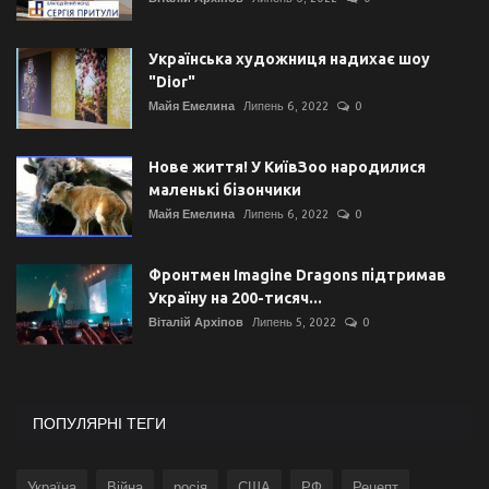
Українська художниця надихає шоу
"Dior"
Майя Емелина
Липень 6, 2022
0
Нове життя! У КиївЗоо народилися
маленькі бізончики
Майя Емелина
Липень 6, 2022
0
Фронтмен Imagine Dragons підтримав
Україну на 200-тисяч...
Віталій Архіпов
Липень 5, 2022
0
ПОПУЛЯРНІ ТЕГИ
Україна
Війна
росія
США
РФ
Рецепт