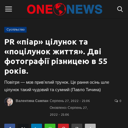
Суспільство
Логін
Реєстрація
PR «піар» цілунок та
«поцілунок життя». Дві
Головна
фотографії різницею в 55
Контакти
років.
Про нас
Повітря — мов прив'ялий трунок. Це рання осінь шле
цілунок такий чудовий та сумний (Павло Тичина)
Підтримати проєкт
Валентина Сампан
Серпень 27, 2022 - 21:06
0
Оновлено: Серпень 27,
Правила для блогерів
2022 - 21:06
Суспільство