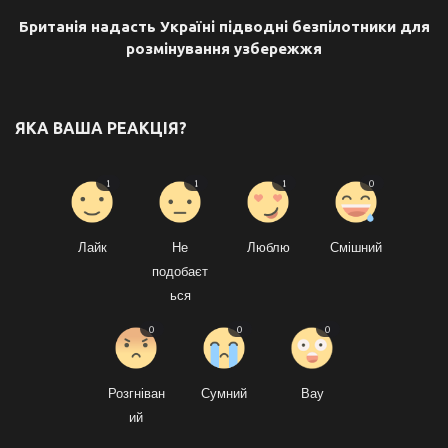
Британія надасть Україні підводні безпілотники для
розмінування узбережжя
ЯКА ВАША РЕАКЦІЯ?
1
1
1
0
Лайк
Не
Люблю
Смішний
подобаєт
ься
0
0
0
Розгніван
Сумний
Вау
ий