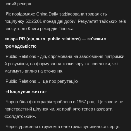
новий рекорд.
Як повідомляє China Daily зафіксована тривалість
поцілунку 50:25:01 /понад дві доби/. Результат тайських геїв
внесуть до Книги рекордів Гіннеса.
«піар» PR (від англ. public relations) — зв'язки з
громадськістю
Public Relations - дія, спрямована на завоювання підтримки
й розуміння, на формування точки зору та поведінки, які
матимуть вплив на оточення.
Public Relations … це про репутацію
«Поцілунок життя»
Чорно-біла фотографія зроблена в 1967 році. Це зовсім не
пристрастний цілунок чи, як прийнято тепер називати,
«солдатський».
Через ураження струмом в електрика зупинилося серце.