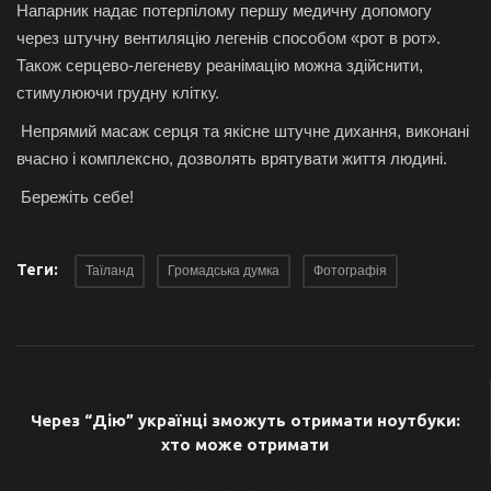
Напарник надає потерпілому першу медичну допомогу
через штучну вентиляцію легенів способом «рот в рот».
Також серцево-легеневу реанімацію можна здійснити,
стимулюючи грудну клітку.
Непрямий масаж серця та якісне штучне дихання, виконані
вчасно і комплексно, дозволять врятувати життя людині.
Бережіть себе!
Теги:
Таїланд
Громадська думка
Фотографія
ПОПЕРЕДНЯ СТАТТЯ
Через “Дію” українці зможуть отримати ноутбуки:
хто може отримати
НАСТУПНА СТАТТЯ