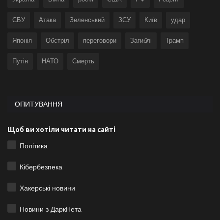
СБУ
Атака
Зеленський
ЗСУ
Київ
удар
Японія
Обстріл
переговори
Загиблі
Трамп
Путін
НАТО
Смерть
ОПИТУВАННЯ
Щоб ви хотіли читати на сайті
Політика
Кібербезпека
Хакерські новини
Новини з ДаркНета