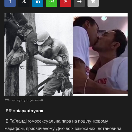
Галерея
Політика
Економіка
Технології
Спорт
Авто
PR… це про репутацію
Відео
PR «піар»цілунок
Мова
В Таїланді гомосексуальна пара на поцілунковому
English
Ukraine
марафоні, присвяченому Дню всіх закоханих, встановила