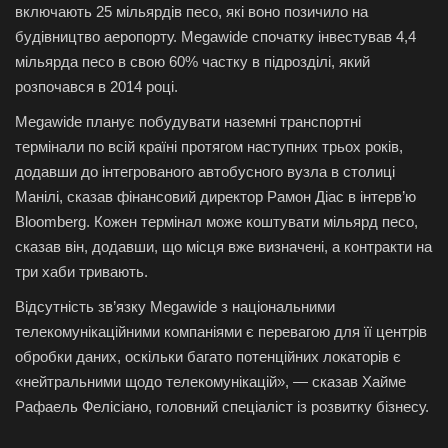
включають 25 мільярдів песо, які воно позичило на
будівництво аеропорту. Megawide спочатку інвестував 4,4
мільярда песо в свою 60% частку в підрозділі, який
розпочався в 2014 році.
Megawide планує побудувати наземні транспортні
термінали по всій країні протягом наступних трьох років,
додавши до інтегрованого автобусного вузла в столиці
Манілі, сказав фінансовий директор Рамон Діас в інтерв’ю
Bloomberg. Кожен термінал може коштувати мільярд песо,
сказав він, додавши, що місця вже визначені, а контракти на
три хаби тривають.
Відсутність зв’язку Megawide з національними
телекомунікаційними компаніями є перевагою для її центрів
обробки даних, оскільки багато потенційних локаторів є
«нейтральними щодо телекомунікацій», — сказав Хайме
Рафаель Фелісіано, головний спеціаліст із розвитку бізнесу.