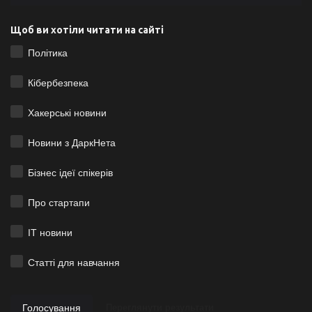
Щоб ви хотіли читати на сайті
Політика
Кібербезпека
Хакерські новини
Новини з ДаркНета
Бізнес ідеї спікерів
Про стартапи
ІТ новини
Статті для навчання
Голосування
Переглянути результати