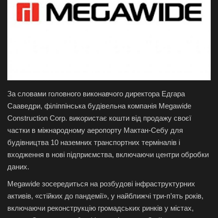
Галерея
Політика
Економіка
Технології
За словами головного виконавчого директора Едгара
Сааведри, філіппінська будівельна компанія Megawide
Спорт
Construction Corp. використає кошти від продажу своєї
частки в міжнародному аеропорту Мактан-Себу для
Авто
будівництва 10 наземних транспортних терміналів і
входження в нові підприємства, включаючи центри обробки
Відео
даних.
Megawide зосередиться на розбудові інфраструктурних
Мова
активів, «стійких до пандемії», у найближчі три-п’ять років,
включаючи реконструкцію громадських ринків у містах,
English
Ukraine