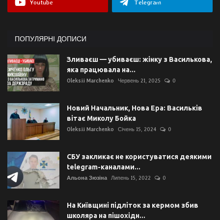
Youtube
Telegram
ПОПУЛЯРНІ ДОПИСИ
Зливаєш — убиваєш: жінку з Василькова,
яка працювала на...
Oleksii Marchenko
Червень 21, 2025
0
Новий Начальник, Нова Ера: Васильків
вітає Миколу Бойка
Oleksii Marchenko
Січень 15, 2024
0
СБУ закликає не користуватися деякими
telegram-каналами...
Альона Зюзіна
Липень 15, 2022
0
На Київщині підліток за кермом збив
школяра на пішохідн...