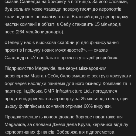
сказав Сааведра на брифінгу в п’ятницю. За його словами,
будівельник може «завжди повернутися» до аеропортів,
коли подорожі нормалізуються. Валовий дохід від продажу
частки компанії в об’єкті в Себу становить 15 мільярдів
песо (264 мільйони доларів).
«Тепер у нас є військова скарбниця для фінансування
проектів і пошуку нових можливостей», — сказав
Саадведра. «У нас багато проектів у стадії розробки».
Підприємство Megawide, яке керує міжнародним
аеропортом Мактан-Себу, було змушене реструктуризувати
борг через наслідки пандемії для його бізнесу. Компанія та її
партнер, індійська GMR Infrastructure Ltd., погодилися
продати підприємство аеропорту за 25 мільярдів песо, при
цьому філіппінська компанія отримає 60% виручки.
Продаж зменшить консолідоване боргове навантаження
Megawide, за словами Джеза дела Круза, керівника відділу
корпоративних фінансів. Зобов'язання підприємства