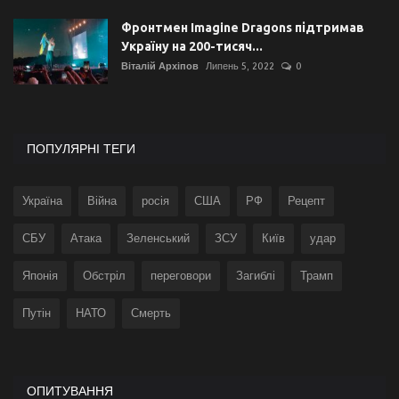
Фронтмен Imagine Dragons підтримав
Україну на 200-тисяч...
Віталій Архіпов
Липень 5, 2022
0
ПОПУЛЯРНІ ТЕГИ
Україна
Війна
росія
США
РФ
Рецепт
СБУ
Атака
Зеленський
ЗСУ
Київ
удар
Японія
Обстріл
переговори
Загиблі
Трамп
Путін
НАТО
Смерть
ОПИТУВАННЯ