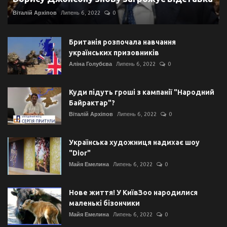
Віталій Архіпов
Липень 6, 2022
0
Британія розпочала навчання
українських призовників
Аліна Голубєва
Липень 6, 2022
0
Куди підуть гроші з кампанії "Народний
Байрактар"?
Віталій Архіпов
Липень 6, 2022
0
Українська художниця надихає шоу
"Dior"
Майя Емелина
Липень 6, 2022
0
Нове життя! У КиївЗоо народилися
маленькі бізончики
Майя Емелина
Липень 6, 2022
0