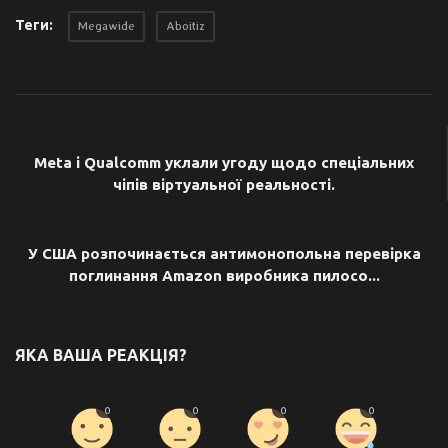
Теги:
Megawide
Aboitiz
ПОПЕРЕДНЯ СТАТТЯ
Meta і Qualcomm уклали угоду щодо спеціальних
чіпів віртуальної реальності.
НАСТУПНА СТАТТЯ
У США розпочинається антимонопольна перевірка
поглинання Amazon виробника пилосо...
ЯКА ВАША РЕАКЦІЯ?
0
0
0
0