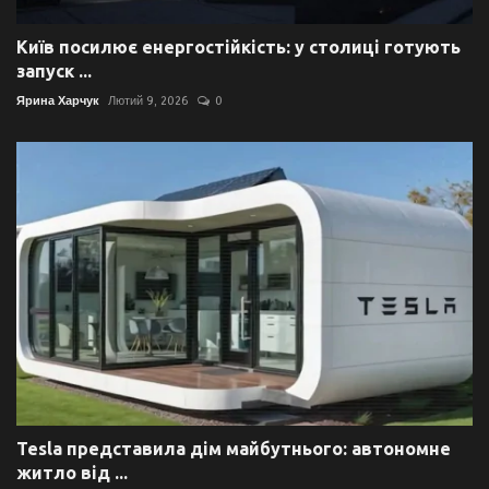
Київ посилює енергостійкість: у столиці готують
запуск ...
Ярина Харчук
Лютий 9, 2026
0
Tesla представила дім майбутнього: автономне
житло від ...