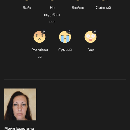
Лайк
Не
Люблю
Смішний
подобаєт
ься
0
0
0
Розгніван
Сумний
Вау
ий
Майя Емелина