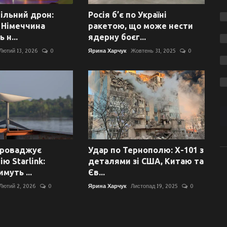
ільний дрон:
Росія б’є по Україні
а Німеччина
ракетою, що може нести
 н...
ядерну боєг...
Лютий 13, 2026
0
Ярина Харчук
Жовтень 31, 2025
0
проваджує
Удар по Тернополю: Х-101 з
ю Starlink:
деталями зі США, Китаю та
муть ...
Єв...
Лютий 2, 2026
0
Ярина Харчук
Листопад 19, 2025
0