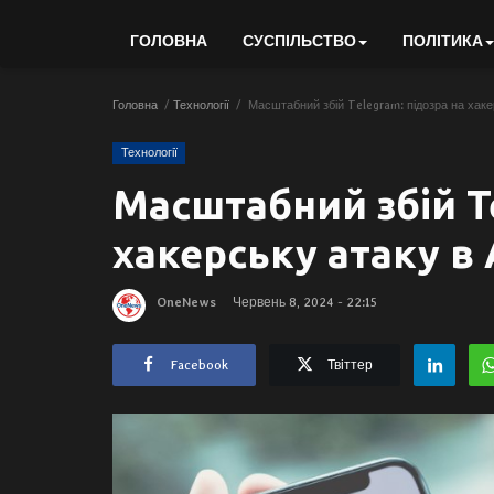
ГОЛОВНА
СУСПІЛЬСТВО
ПОЛІТИКА
Головна
Технології
Масштабний збій Telegram: підозра на хакер
Технології
Масштабний збій Te
хакерську атаку в А
OneNews
Червень 8, 2024 - 22:15
Facebook
Твіттер