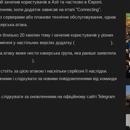
 зачепив користувачів в Азії та частково в Європі.
нням, коли додаток зависав на етапі "Connecting".
з серверами або планове технічне обслуговування, однак
керська атака.
 близько 20 хвилин тому і зачепив користувачів у різних
ічені у настільних версіях додатку​
(
Bleeping Computer
)
​.
за атаку може нести хакерська група, яка раніше заявляла
(
CloudSEK News
)
​.
тоїть за цією атакою і наскільки серйозні її наслідки.
ними і слідкувати за новими повідомленнями від команди
слідкувати за оновленнями на офіційному сайті Telegram