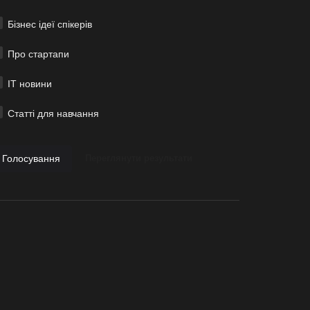
Бізнес ідеї спікерів
Про стартапи
ІТ новини
Статті для навчання
Голосування
Переглянути результати