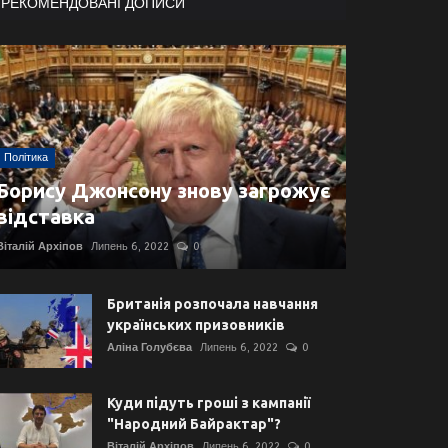
РЕКОМЕНДОВАНІ ДОПИСИ
Політика
Борису Джонсону знову загрожує
відставка
Віталій Архіпов
Липень 6, 2022
0
Британія розпочала навчання
українських призовників
Аліна Голубєва
Липень 6, 2022
0
Куди підуть гроші з кампанії
"Народний Байрактар"?
Віталій Архіпов
Липень 6, 2022
0