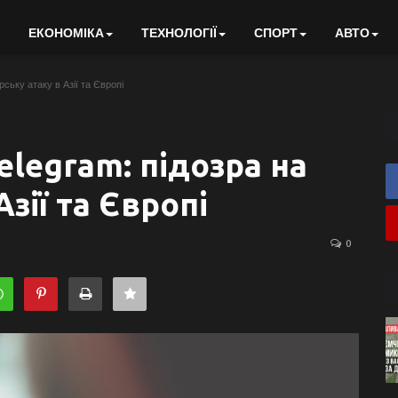
ЕКОНОМІКА
ТЕХНОЛОГІЇ
СПОРТ
АВТО
ську атаку в Азії та Європі
legram: підозра на
зії та Європі
0