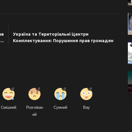
ТЯ
НАСТУПНА СТАТТЯ
ав
Україна та Територіальні Центри
..
Комплектування: Порушення прав громадян
0
0
0
0
Смішний
Розгніван
Сумний
Вау
ий