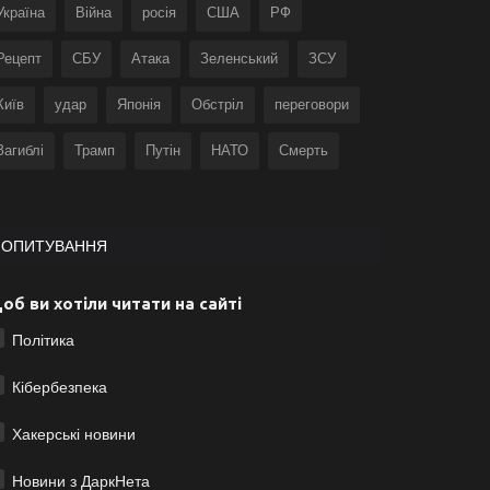
Україна
Війна
росія
США
РФ
Рецепт
СБУ
Атака
Зеленський
ЗСУ
Київ
удар
Японія
Обстріл
переговори
Загиблі
Трамп
Путін
НАТО
Смерть
ОПИТУВАННЯ
об ви хотіли читати на сайті
Політика
Кібербезпека
Хакерські новини
Новини з ДаркНета