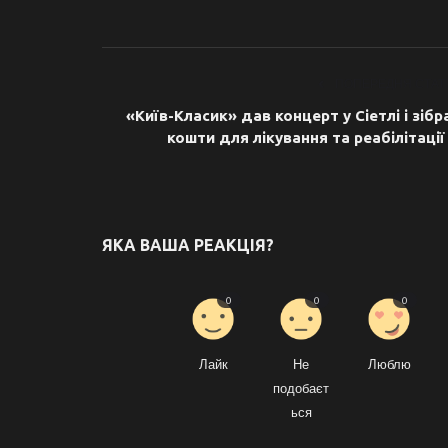
ПОПЕРЕДНЯ СТАТ
«Київ-Класик» дав концерт у Сіетлі і зібр
кошти для лікування та реабілітації .
ЯКА ВАША РЕАКЦІЯ?
0
0
0
Лайк
Не
Люблю
подобаєт
ься