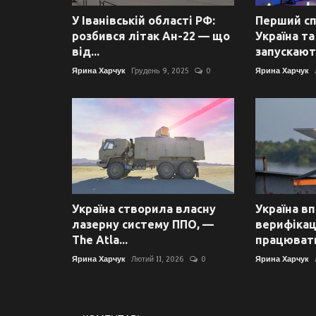
У Іванівській області РФ:
Перший сп
розбився літак Ан-22 — що
Україна т
від...
запускають
Ярина Харчук
Грудень 9, 2025
0
Ярина Харчук
Україна створила власну
Україна в
лазерну систему ППО, —
верифікаці
The Atla...
працювати
Ярина Харчук
Лютий 11, 2026
0
Ярина Харчук