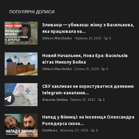
ПОПУЛЯРНІ ДОПИСИ
Зливаєш — убиваєш: жінку з Василькова,
яка працювала на...
Oleksii Marchenko
Червень 21, 2025
0
Новий Начальник, Нова Ера: Васильків
вітає Миколу Бойка
Oleksii Marchenko
Січень 15, 2024
0
СБУ закликає не користуватися деякими
telegram-каналами...
Альона Зюзіна
Липень 15, 2022
0
Напад у Вінниці: на іноземця Олександра
Роледерса скоєн...
OneNews
Жовтень 27, 2025
0