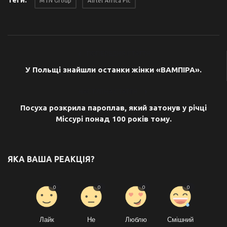
MTN Group
Airtel Africa Plc
ПОПЕРЕДНЯ СТАТТЯ
У Польщі знайшли останки жінки «ВАМПІРА».
НАСТУПНА СТАТТЯ
Посуха розкрила пароплав, який затонув у річці
Міссурі понад 100 років тому.
ЯКА ВАША РЕАКЦІЯ?
0
0
0
0
Лайк
Не
Люблю
Смішний