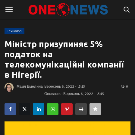
Технології
Логін
Реєстрація
Міністр призупиняє 5%
податок на
Головна
телекомунікаційні компанії
Контакти
в Нігерії.
Про нас
Майя Емелина
Вересень 6, 2022 - 15:15
0
Оновлено: Вересень 6, 2022 - 15:15
Підтримати проєкт
Правила для блогерів
Суспільство