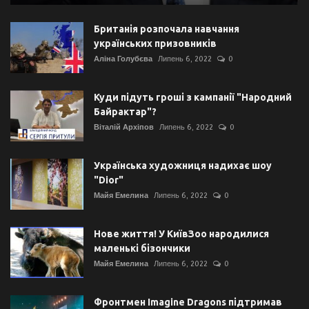
Британія розпочала навчання
українських призовників
Аліна Голубєва
Липень 6, 2022
0
Куди підуть гроші з кампанії "Народний
Байрактар"?
Віталій Архіпов
Липень 6, 2022
0
Українська художниця надихає шоу
"Dior"
Майя Емелина
Липень 6, 2022
0
Нове життя! У КиївЗоо народилися
маленькі бізончики
Майя Емелина
Липень 6, 2022
0
Фронтмен Imagine Dragons підтримав