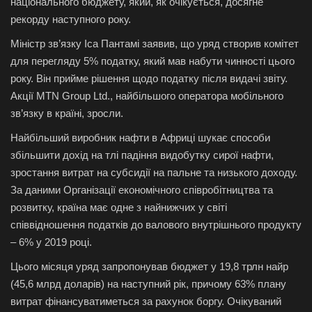
національного бюджету, який, як очікується, досягне
рекорду наступного року.
Міністр зв’язку Іса Пантамі заявив, що уряд створив комітет
для перегляду 5% податку, який мав набути чинності цього
року. Він прийме рішення щодо податку після видачі звіту.
Акції MTN Group Ltd., найбільшого оператора мобільного
зв’язку в країні, зросли.
Найбільший виробник нафти в Африці шукає способи
збільшити дохід на тлі падіння видобутку сирої нафти,
зростання витрат на субсидії на пальне та низького доходу.
За даними Організації економічного співробітництва та
розвитку, країна має одне з найнижчих у світі
співвідношення податків до валового внутрішнього продукту
– 6% у 2019 році.
Цього місяця уряд запропонував бюджет у 19,8 трлн найр
(45,6 млрд доларів) на наступний рік, причому 63% плану
витрат фінансуватиметься за рахунок боргу. Очікуваний