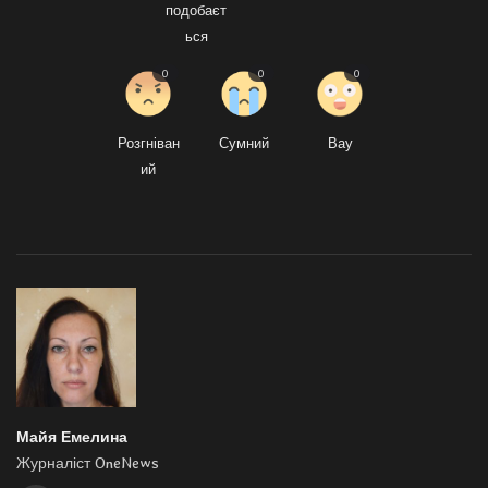
подобаєт
ься
0
0
0
Розгніван
Сумний
Вау
ий
Майя Емелина
Журналіст OneNews