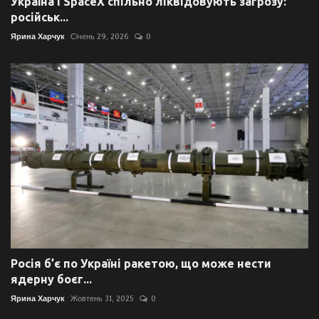
Україна і SpaceX спільно ліквідовують загрозу:
російськ...
Ярина Харчук
Січень 29, 2026
0
Росія б’є по Україні ракетою, що може нести
ядерну боєг...
Ярина Харчук
Жовтень 31, 2025
0