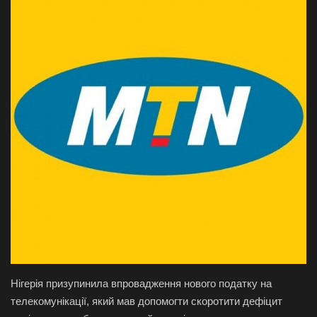
Галерея
Політика
Економіка
Технології
Спорт
Авто
Відео
Мова
Нігерія призупинила впровадження нового податку на
телекомунікації, який мав допомогти скоротити дефіцит
English
Ukraine