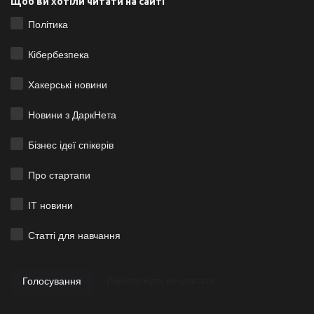
Щоб ви хотіли читати на сайті
Політика
Кібербезпека
Хакерські новини
Новини з ДаркНета
Бізнес ідеї спікерів
Про стартапи
ІТ новини
Статті для навчання
Голосування
Переглянути результати