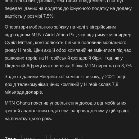
всіх голосових дзвінків, текстових повідомлень і послуг
передачі даних на додаток до існуючого податку на додану
вартість у розмірі 7,5%.
Оператори мобільного зв’язку на чолі з нігерійським
підрозділом MTN і Airtel Africa Plc, яку підтримує мільярдер
Суніл Міттал, контролюють більше половини мобільного
ринку Нігерії. Ціни акцій обох компаній не змінилися під час
ранкових торгів на Нігерійській фондовій біржі, тоді як у
Південній Африці материнська біржа MTN виросла на 3,7%.
Згідно з даними Нігерійської комісії зі зв’язку, у 2021 році
дохід телекомунікаційних компаній у Нігерії склав 7,8
мільярда доларів.
MTN Ghana пояснив уповільнення доходів від мобільних
грошей аналогічним податком, запровадженим у цій країні
на початку цього року.
Теги: