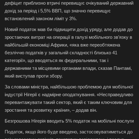
дефіцит приблизно втричі перевищує очікуваний державний
дохід за період і 5,5% ВВП, що значно перевищує
встановлений законом ліміт у 3%.
Новий податок мав би підвищити дохід уряду, але додав до
зростаючих витрат на операції в галузі мобільного зв’язку в
найбільшій економіці Африки, «яка вже переобтяжена
безліччю податків у загальній складності близько 41
категорії», що вводяться як федеральними, так і
державними та місцевими органами влади, сказав Пантамі,
який виступав проти збору.
За словами міністра, найбільшою проблемою для мобільної
індустрії Нігерії є надмірне оподаткування. «Несправедливо
перевантажувати такий сектор, який є таким ключовим для
зростання та розвитку країни», – додав він.
Безгрошова Нігерія вводить 5% податок на мобільні послуги
Податок, якщо його буде введено, застосовуватиметься до