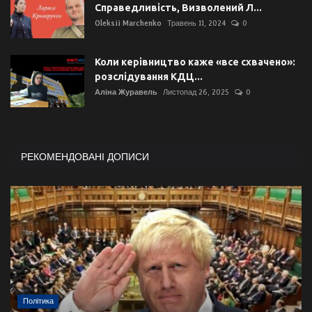
Справедливість, Визволений Л...
Oleksii Marchenko
Травень 11, 2024
0
Коли керівництво каже «все схвачено»:
розслідування КДЦ...
Аліна Журавель
Листопад 26, 2025
0
РЕКОМЕНДОВАНІ ДОПИСИ
Політика