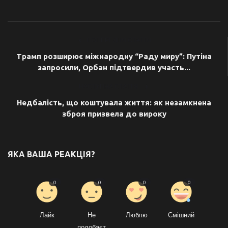
ПОПЕРЕДНЯ СТАТТЯ
Трамп розширює міжнародну “Раду миру”: Путіна
запросили, Орбан підтвердив участь...
НАСТУПНА СТАТТЯ
Недбалість, що коштувала життя: як незамкнена
зброя призвела до вироку
ЯКА ВАША РЕАКЦІЯ?
0
0
0
0
Лайк
Не
Люблю
Смішний
подобаєт