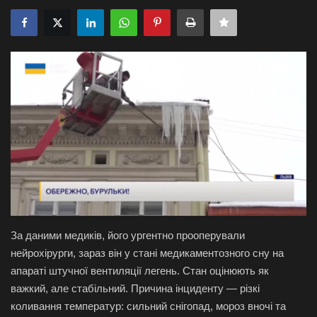
Галерея
Політика
Економіка
Технології
Спорт
Авто
За даними медиків, його ургентно прооперували
Відео
нейрохірурги, зараз він у стані медикаментозного сну на
апараті штучної вентиляції легень. Стан оцінюють як
Мова
важкий, але стабільний. Причина інциденту — різкі
English
Ukraine
коливання температур: сильний снігопад, мороз вночі та