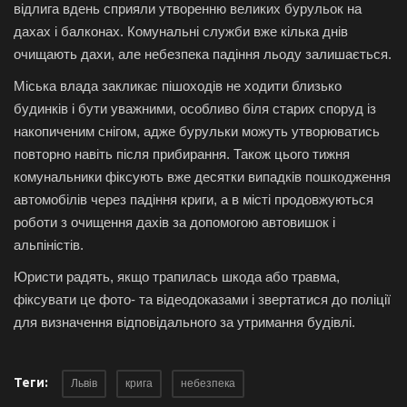
відлига вдень сприяли утворенню великих бурульок на
дахах і балконах. Комунальні служби вже кілька днів
очищають дахи, але небезпека падіння льоду залишається.
Міська влада закликає пішоходів не ходити близько
будинків і бути уважними, особливо біля старих споруд із
накопиченим снігом, адже бурульки можуть утворюватись
повторно навіть після прибирання.
Також цього тижня
комунальники фіксують вже десятки випадків пошкодження
автомобілів через падіння криги, а в місті продовжуються
роботи з очищення дахів за допомогою автовишок і
альпіністів.
Юристи радять, якщо трапилась шкода або травма,
фіксувати це фото- та відеодоказами і звертатися до поліції
для визначення відповідального за утримання будівлі.
Теги:
Львів
крига
небезпека