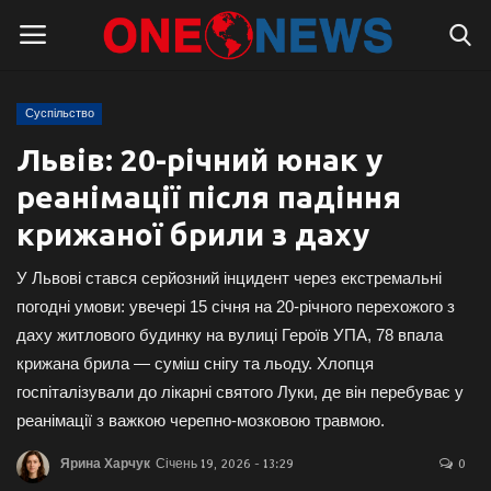
Суспільство
Логін
Реєстрація
Львів: 20-річний юнак у
реанімації після падіння
Головна
крижаної брили з даху
Контакти
У Львові стався серйозний інцидент через екстремальні
Про нас
погодні умови: увечері 15 січня на 20-річного перехожого з
даху житлового будинку на вулиці Героїв УПА, 78 впала
Підтримати проєкт
крижана брила — суміш снігу та льоду. Хлопця
госпіталізували до лікарні святого Луки, де він перебуває у
Правила для блогерів
реанімації з важкою черепно-мозковою травмою.
Ярина Харчук
Січень 19, 2026 - 13:29
0
Суспільство