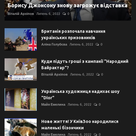
Борису Джонсону знову загрожує відставка
Віталій Архіпов
Липень 6, 2022
0
Британія розпочала навчання
українських призовників
Аліна Голубєва
Липень 6, 2022
0
Куди підуть гроші з кампанії "Народний
Байрактар"?
Віталій Архіпов
Липень 6, 2022
0
Українська художниця надихає шоу
"Dior"
Майя Емелина
Липень 6, 2022
0
Нове життя! У КиївЗоо народилися
маленькі бізончики
Майя Емелина
Липень 6, 2022
0