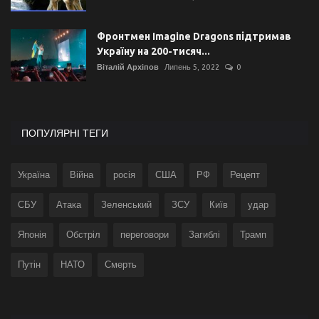
Фронтмен Imagine Dragons підтримав
Україну на 200-тисяч...
Віталій Архіпов
Липень 5, 2022
0
ПОПУЛЯРНІ ТЕГИ
Україна
Війна
росія
США
РФ
Рецепт
СБУ
Атака
Зеленський
ЗСУ
Київ
удар
Японія
Обстріл
переговори
Загиблі
Трамп
Путін
НАТО
Смерть