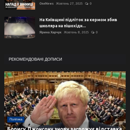
OneNews
Жовтень 27, 2025
0
На Київщині підліток за кермом збив
школяра на пішохідн...
Ярина Харчук
Жовтень 8, 2025
0
РЕКОМЕНДОВАНІ ДОПИСИ
Політика
Борису Джонсону знову загрожує відставка