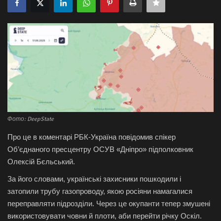
Галерея
Політика
Економіка
Технології
Спорт
Фото: DeepState
Про це в коментарі
РБК-Україна повідомив спікер
Авто
Об’єднаного пресцентру ОСУВ «Дніпро» підполковник
Олексій Бєльський.
Відео
За його словами, українські захисники пошкодили і
затопили трубу газопроводу, якою росіяни намагалися
Мова
переправляти підрозділи. Через це окупанти тепер змушені
English
Ukraine
використовувати човни й плоти, аби перейти річку Оскіл.