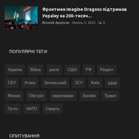
Фронтмен Imagine Dragons підтримав
Україну на 200-тисяч...
Віталій Архіпов
Липень 5, 2022
0
ПОПУЛЯРНІ ТЕГИ
Україна
Війна
росія
США
РФ
Рецепт
СБУ
Атака
Зеленський
ЗСУ
Київ
удар
Японія
Обстріл
переговори
Загиблі
Трамп
Путін
НАТО
Смерть
ОПИТУВАННЯ