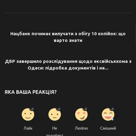
ПОПЕРЕДНЯ СТАТТЯ
Нацбанк починає вилучати з обігу 10 копійок: що
варто знати
НАСТУПНА СТАТТЯ
ДБР завершило розслідування щодо ексвійськкома з
Одеси: підробка документів і не...
ЯКА ВАША РЕАКЦІЯ?
0
0
0
0
Лайк
Не
Люблю
Смішний
подобаєт