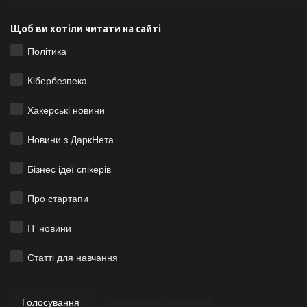
Щоб ви хотіли читати на сайті
Політика
Кібербезпека
Хакерські новини
Новини з ДаркНета
Бізнес ідеї спікерів
Про стартапи
ІТ новини
Статті для навчання
Голосування
Переглянути результати