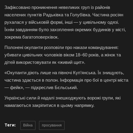
Зафіксовано проникнення невеликих груп із районів
населених пунктів Радьківка та Голубівка. Частина росіян
рухалася у військовій формі, інші — у цивільному одязі.
Їхнім завданням було захоплення окремих будинків у місті,
зокрема багатоповерхівок.
Полонені окупанти розповіли про накази командування:
убивати цивільних чоловіків віком 18–60 років, а жінок та
дітей використовувати як «живий щит».
«Окупанти діють лише на півночі Куп’янська. Їх знищують,
частина здається в полон. Інформація про бої в центрі міста
— фейк», — підкреслив Бєльський.
Українські сили й надалі знешкоджують ворожі групи, які
намагаються закріпитися в цьому напрямку.
Теги:
Війна
просування