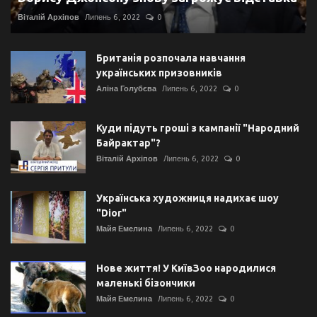
Віталій Архіпов
Липень 6, 2022
0
Британія розпочала навчання
українських призовників
Аліна Голубєва
Липень 6, 2022
0
Куди підуть гроші з кампанії "Народний
Байрактар"?
Віталій Архіпов
Липень 6, 2022
0
Українська художниця надихає шоу
"Dior"
Майя Емелина
Липень 6, 2022
0
Нове життя! У КиївЗоо народилися
маленькі бізончики
Майя Емелина
Липень 6, 2022
0