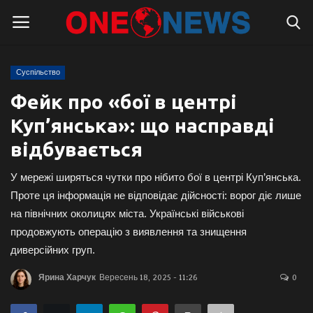
Суспільство
Логін
Реєстрація
Фейк про «бої в центрі
Куп’янська»: що насправді
Головна
відбувається
Контакти
У мережі ширяться чутки про нібито бої в центрі Куп’янська.
Про нас
Проте ця інформація не відповідає дійсності: ворог діє лише
на північних околицях міста. Українські військові
Підтримати проєкт
продовжують операцію з виявлення та знищення
диверсійних груп.
Правила для блогерів
Ярина Харчук
Вересень 18, 2025 - 11:26
0
Суспільство