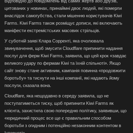
Відповідно до повідомлень від самих жертв або друзів,
цитованих у новинах, принаймні двоє людей, які померли
внаслідок самогубства, стали мішенню користувачів Kiwi
Farms. Kiwi Farms також розміщує дописи, які включають
маніфести екстремістських масових стрільців.
У суботній заяві Клара Сорренті, яка очолювала
звинувачення, щоб змусити Cloudflare припинити надання
послуг для ферм Kiwi Farms, заявила, що цей крок «завдає
великого удару по фермам Kiwi та їхній спільноті». Якщо
сайт знову стане активним, кампанія повинна «продовжити
боротьбу» та тиснути на інші компанії, які надають йому
послуги, сказала вона.
Cloudflare, яка нещодавно в середу заявила, що не
поступатиметься тиску, щоб припинити Kiwi Farms як
клієнта, захистила свою попередню політику, заявивши, що
«юридичний процес все ще є правильним способом
боротьби з огидним і потенційно незаконним контентом в
Інтернеті».