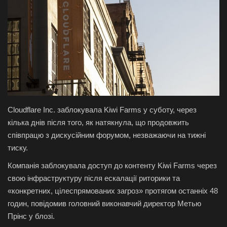
Галерея
Політика
Економіка
Технології
Cloudflare Inc. заблокувала Kiwi Farms у суботу, через
Спорт
кілька днів після того, як натякнула, що продовжить
співпрацю з дискусійним форумом, незважаючи на тижні
Авто
тиску.
Компанія заблокувала доступ до контенту Kiwi Farms через
Відео
свою інфраструктуру після ескалації риторики та
«конкретних, цілеспрямованих загроз» протягом останніх 48
Мова
годин, повідомив головний виконавчий директор Метью
Прінс у блозі.
English
Ukraine