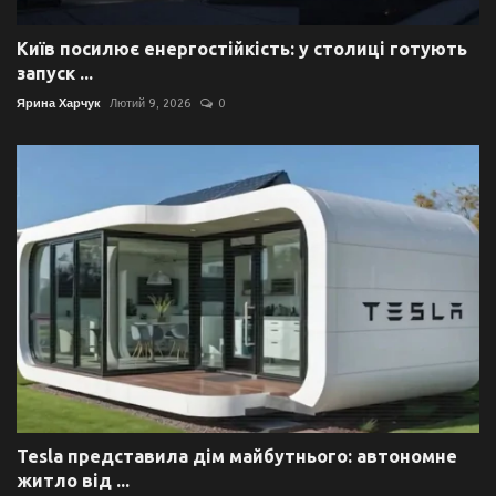
Київ посилює енергостійкість: у столиці готують
запуск ...
Ярина Харчук
Лютий 9, 2026
0
Tesla представила дім майбутнього: автономне
житло від ...