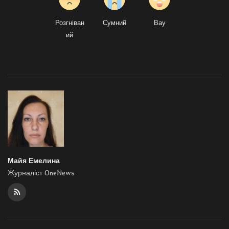
Розгніван
Сумний
Вау
ий
Майя Емелина
Журналіст OneNews