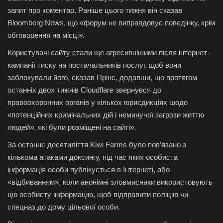
запит про коментар. Раніше цього тижня він сказав
Bloomberg News, що «форум не виправдовує поведінку, крім
обговорення на місці».
Користувачі сайту стали ще агресивнішими після інтернет-
кампанії тиску на постачальників послуг, щоб вони
заблокували його, сказав Прінс, додавши, що протягом
останніх двох тижнів Cloudflare звернувся до
правоохоронних органів у кількох юрисдикціях щодо
«потенційних кримінальних дій і неминучої загрози життю
людей». які були розміщені на сайті».
За останнє десятиліття Kiwi Farms було пов’язано з
кількома атаками доксингу, під час яких особиста
інформація особи публікується в Інтернеті, або
«відбиванням», коли анонімні зловмисники використовують
цю особисту інформацію, щоб відправити поліцію чи
спецназ до дому цільової особи.