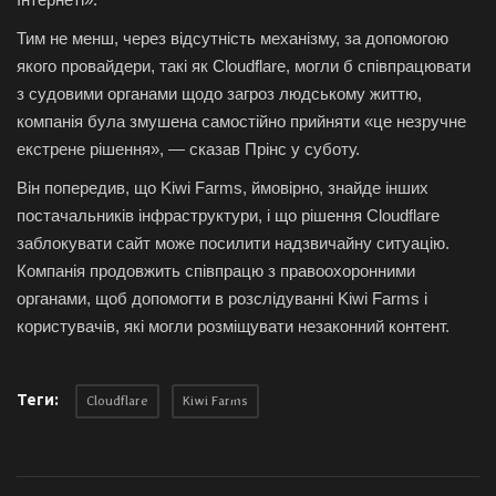
Тим не менш, через відсутність механізму, за допомогою
якого провайдери, такі як Cloudflare, могли б співпрацювати
з судовими органами щодо загроз людському життю,
компанія була змушена самостійно прийняти «це незручне
екстрене рішення», — сказав Прінс у суботу.
Він попередив, що Kiwi Farms, ймовірно, знайде інших
постачальників інфраструктури, і що рішення Cloudflare
заблокувати сайт може посилити надзвичайну ситуацію.
Компанія продовжить співпрацю з правоохоронними
органами, щоб допомогти в розслідуванні Kiwi Farms і
користувачів, які могли розміщувати незаконний контент.
Теги:
Cloudflare
Kiwi Farms