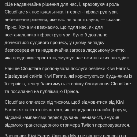
«Це надзвичайне рішення для нас, і, враховуючи роль
Cloudflare як постачальника інтернет-інфраструктури,
небезпечне рішення, яке нас не влаштовує», — сказав
Прінс. Хоча ми вважаємо, що «для нас, як для
постачальника інфраструктури, було б доцільно
дочекатися судового процесу, у цьому випадку
безпосередня та надзвичайна загроза людському життю,
яка продовжує зростати, змушує нас вжити таких заходів».
Раніше Cloudflare пропонувала послуги безпеки Kiwi Farms.
Відвідувачі сайтів Kiwi Farms, які користуються будь-яким із
її сервісів, тепер бачитимуть сторінку блокування Cloudflare
та посилання на публікацію Прінса.
Cloudflare опинився під тиском, щоб відмовитися від Kiwi
Farms як клієнта після того, як нещодавно онлайн-форум,
відомий кампаніями переслідувань і ненависті, змусив
відомого трансгендерного стримера Twitch переховуватися.
Засновник Kiwi Farms Джошуа Мун не відразу відповів на