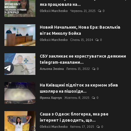
яка працювала на...
Oleksii Marchenko
Червень 21, 2025
0
Новий Начальник, Нова Ера: Васильків
вітає Миколу Бойка
Oleksii Marchenko
Січень 15, 2024
0
СБУ закликає не користуватися деякими
telegram-каналами...
Альона Зюзіна
Липень 15, 2022
0
На Київщині підліток за кермом збив
школяра на пішохідн...
Ярина Харчук
Жовтень 8, 2025
0
Саша з Одеси: блогерка, яка рве
інтернет і доводить, що...
Oleksii Marchenko
Квітень 17, 2025
0