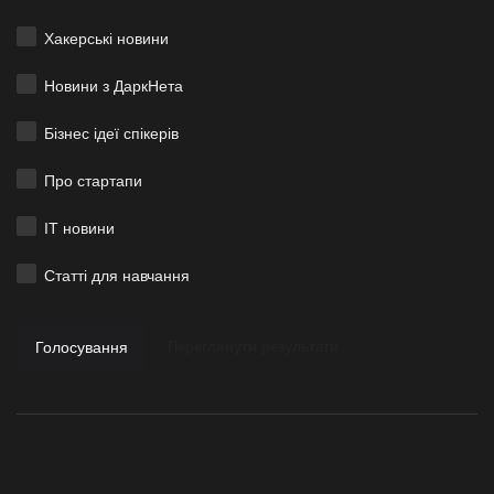
Хакерські новини
Новини з ДаркНета
Бізнес ідеї спікерів
Про стартапи
ІТ новини
Статті для навчання
Голосування
Переглянути результати