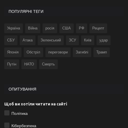
ПОПУЛЯРНІ ТЕГИ
Україна
Війна
росія
США
РФ
Рецепт
СБУ
Атака
Зеленський
ЗСУ
Київ
удар
Японія
Обстріл
переговори
Загиблі
Трамп
Путін
НАТО
Смерть
ОПИТУВАННЯ
Щоб ви хотіли читати на сайті
Політика
Кібербезпека