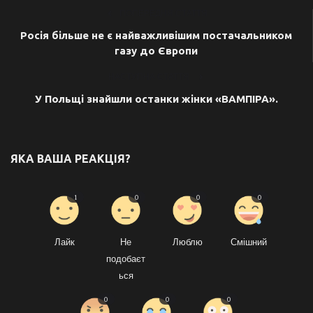
ПОПЕРЕДНЯ СТАТТЯ
Росія більше не є найважливішим постачальником
газу до Європи
НАСТУПНА СТАТТЯ
У Польщі знайшли останки жінки «ВАМПІРА».
ЯКА ВАША РЕАКЦІЯ?
1
0
0
0
Лайк
Не
Люблю
Смішний
подобаєт
ься
0
0
0