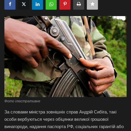
Галерея
Політика
Економіка
Технології
Спорт
Авто
Відео
Фото ілюстративне
За словами міністра зовнішніх справ Андрій Сибіга, такі
Мова
особи вербуються через обіцянки великої грошової
English
Ukraine
винагороди, надання паспорта РФ, соціальних гарантій або