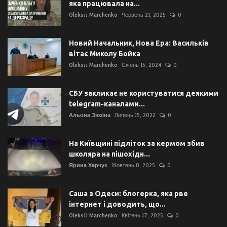
яка працювала на...
Oleksii Marchenko
Червень 21, 2025
0
Новий Начальник, Нова Ера: Васильків
вітає Миколу Бойка
Oleksii Marchenko
Січень 15, 2024
0
СБУ закликає не користуватися деякими
telegram-каналами...
Альона Зюзіна
Липень 15, 2022
0
На Київщині підліток за кермом збив
школяра на пішохідн...
Ярина Харчук
Жовтень 8, 2025
0
Саша з Одеси: блогерка, яка рве
інтернет і доводить, що...
Oleksii Marchenko
Квітень 17, 2025
0