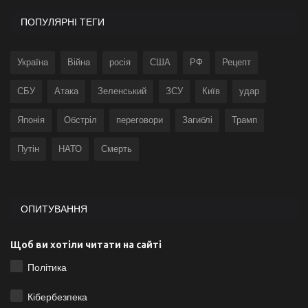
ПОПУЛЯРНІ ТЕГИ
Україна
Війна
росія
США
РФ
Рецепт
СБУ
Атака
Зеленський
ЗСУ
Київ
удар
Японія
Обстріл
переговори
Загиблі
Трамп
Путін
НАТО
Смерть
ОПИТУВАННЯ
Щоб ви хотіли читати на сайті
Політика
Кібербезпека