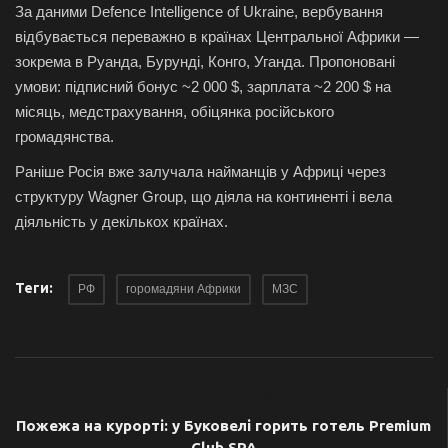
За даними Defence Intelligence of Ukraine, вербування
відбувається переважно в країнах Центральної Африки —
зокрема в Руанда, Бурунді, Конго, Уганда.
Пропоновані
умови: підписний бонус ~2 000 $, зарплата ~2 200 $ на
місяць, медстрахування, обіцянка російського
громадянства.
Раніше Росія вже залучала найманців у Африці через
структуру Wagner Group, що діяла на континенті і вела
діяльність у декількох країнах.
Теги:
РФ
горомадяни Африки
МЗС
ПОПЕРЕДНЯ СТАТТЯ
Пожежа на курорті: у Буковелі горить готель Premium
Club SPA