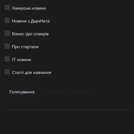
Хакерські новини
Новини з ДаркНета
Бізнес ідеї спікерів
Про стартапи
ІТ новини
Статті для навчання
Голосування
Переглянути результати