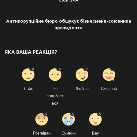
НАСТУПНА СТАТТЯ
Антикорупційне бюро обшукує бізнесмена-союзника
президента
ЯКА ВАША РЕАКЦІЯ?
0
0
0
0
Лайк
Не
Люблю
Смішний
подобаєт
ься
0
0
0
Розгніван
Сумний
Вау