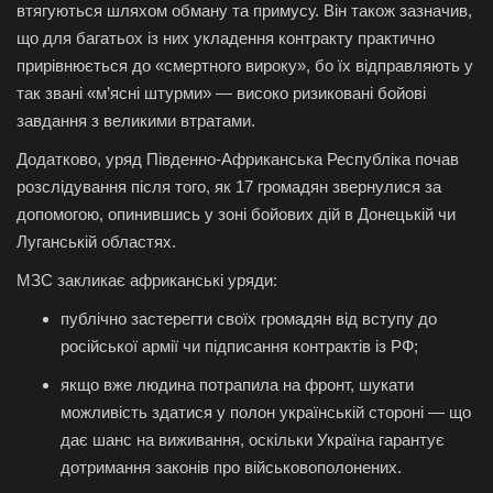
втягуються шляхом обману та примусу. Він також зазначив,
що для багатьох із них укладення контракту практично
прирівнюється до «смертного вироку», бо їх відправляють у
так звані «м’ясні штурми» — високо ризиковані бойові
завдання з великими втратами.
Додатково, уряд Південно‑Африканська Республіка почав
розслідування після того, як 17 громадян звернулися за
допомогою, опинившись у зоні бойових дій в Донецькій чи
Луганській областях.
МЗС закликає африканські уряди:
публічно застерегти своїх громадян від вступу до
російської армії чи підписання контрактів із РФ;
якщо вже людина потрапила на фронт, шукати
можливість здатися у полон українській стороні — що
дає шанс на виживання, оскільки Україна гарантує
дотримання законів про військовополонених.