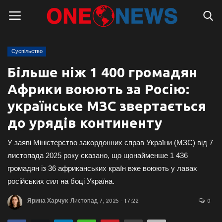
Суспільство
Логін
Реєстрація
Більше ніж 1 400 громадян
Африки воюють за Росію:
Головна
українське МЗС звертається
Контакти
до урядів континенту
Про нас
У заяві Міністерство закордонних справ України (МЗС) від 7
листопада 2025 року сказано, що щонайменше 1 436
Підтримати проєкт
громадян із 36 африканських країн вже воюють у лавах
російських сил на боці Україна.
Правила для блогерів
Ярина Харчук
Листопад 7, 2025 - 17:22
0
Суспільство