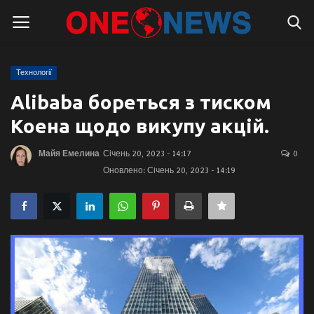
Технології
Логін
Реєстрація
Alibaba бореться з тиском
Коена щодо викупу акцій.
Головна
Майя Емелина
Січень 20, 2023 - 14:17
0
Контакти
Оновлено: Січень 20, 2023 - 14:19
Про нас
Підтримати проєкт
Правила для блогерів
Суспільство