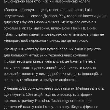
акціонерною вартістю, ніж їхні американські колеги.
«Зворотний викуп — це суто сигнальний ефект, і він
недешевий», — сказав Джейсон Хсу, головний інвестиційний
директор Rayliant Global Advisors, менеджера активів з
офісами в містах материка, включаючи Пекін і Шанхай.
«Вам потрібно спалити потенційно сотні мільйонів, якщо не
мільярди, щоб переконати ринок, що це не трюк».
Розміщення капіталу для купівлі власних акцій є рідкістю
для більшості китайських технологічних компаній.
Пріоритетом для ринків капіталу, як це бачить Пекін, є
залучення коштів для компаній, щоб принести користь
реальній економіці у вигляді робочих місць та інновацій, а
не прагнути збільшити прибутки акціонерів.
У червні 2021 року компанія з доставки їжі Meituan заявила,
що викупить 10% акцій, тоді як оператор платформи
прямого стримінгу Kuaishou Technology оголосив про
ідентичний план у квітні минулого року. Жодна фірма не