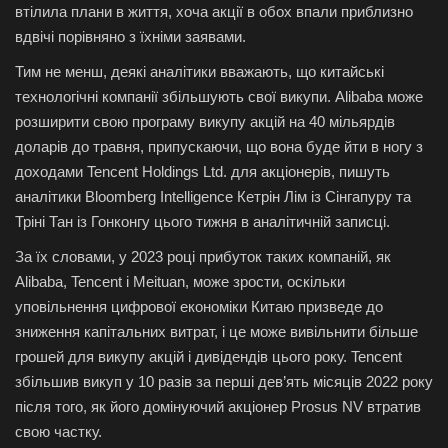
втілила плани в життя, хоча акції в обох впали приблизно
вдвічі порівняно з їхніми заявами.
Тим не менш, деякі аналітики вважають, що китайські
технологічні компанії збільшують свої викупи. Alibaba може
розширити свою програму викупу акцій на 40 мільярдів
доларів до травня, припускаючи, що вона буде йти в ногу з
доходами Tencent Holdings Ltd. для акціонерів, пишуть
аналітики Bloomberg Intelligence Кетрін Лім із Сінгапуру та
Тріні Тан із Гонконгу цього тижня в аналітичній записці.
За їх словами, у 2023 році прибуток таких компаній, як
Alibaba, Tencent і Meituan, може зрости, оскільки
уповільнення цифрової економіки Китаю призведе до
зниження капітальних витрат, і це може вивільнити більше
грошей для викупу акцій і дивідендів цього року. Tencent
збільшив викуп у 10 разів за перші дев’ять місяців 2022 року
після того, як його домінуючий акціонер Prosus NV втратив
свою частку.