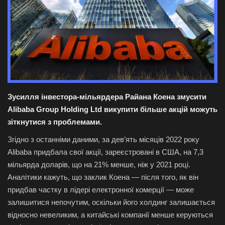
Галерея
Політика
Економіка
Технології
Зусилля інвестора-мільярдера Райана Коена змусити
Alibaba Group Holding Ltd викупити більше акцій можуть
Спорт
зіткнутися з проблемами.
Згідно з останніми даними, за дев’ять місяців 2022 року
Авто
Alibaba придбала свої акції, зареєстровані в США, на 7,3
мільярда доларів, що на 21% менше, ніж у 2021 році.
Відео
Аналітики кажуть, що заклик Коена — після того, як він
придбав частку в лідері електронної комерції — може
Мова
залишитися непочутим, оскільки його холдинг залишається
відносно невеликим, а китайські компанії менше керуються
English
Ukraine