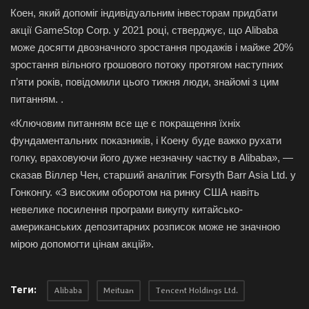
Коен, який допоміг індивідуальним інвесторам придбати
акції GameStop Corp. у 2021 році, стверджує, що Alibaba
може досягти двозначного зростання продажів і майже 20%
зростання вільного грошового потоку протягом наступних
п’яти років, повідомили цього тижня люди, знайомі з цим
питанням. .
«Ключовим питанням все ще є покращення їхніх
фундаментальних показників, і Коену буде важко рухати
голку, враховуючи його дуже незначну частку в Alibaba», —
сказав Віллер Чен, старший аналітик Forsyth Barr Asia Ltd. у
Гонконгу. «З високим оборотом на ринку США навіть
невелике посилення програми викупу китайсько-
американських депозитарних розписок може не значною
мірою допомогти цінам акцій».
Теги:
Alibaba
Meituan
Tencent Holdings Ltd.