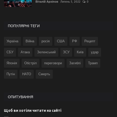
Віталій Архіпов
Липень 5, 2022
0
ПОПУЛЯРНІ ТЕГИ
Україна
Війна
росія
США
РФ
Рецепт
СБУ
Атака
Зеленський
ЗСУ
Київ
удар
Японія
Обстріл
переговори
Загиблі
Трамп
Путін
НАТО
Смерть
ОПИТУВАННЯ
Щоб ви хотіли читати на сайті