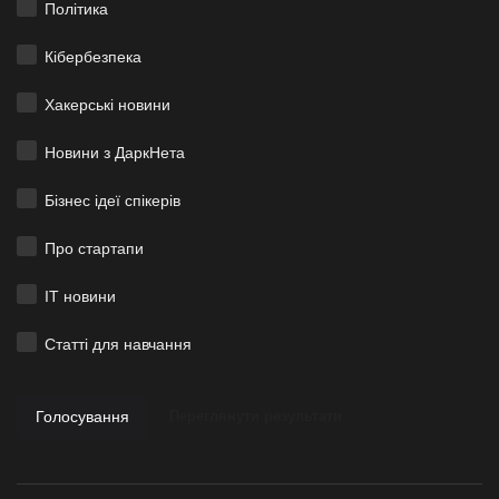
Політика
Кібербезпека
Хакерські новини
Новини з ДаркНета
Бізнес ідеї спікерів
Про стартапи
ІТ новини
Статті для навчання
Голосування
Переглянути результати