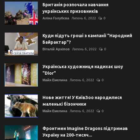
Британія розпочала навчання
українських призовників
Аліна Голубєва
Липень 6, 2022
0
Куди підуть гроші з кампанії "Народний
Байрактар"?
Віталій Архіпов
Липень 6, 2022
0
Українська художниця надихає шоу
"Dior"
Майя Емелина
Липень 6, 2022
0
Нове життя! У КиївЗоо народилися
маленькі бізончики
Майя Емелина
Липень 6, 2022
0
Фронтмен Imagine Dragons підтримав
Україну на 200-тисяч...