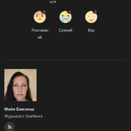
ься
0
0
0
Розгніван
Сумний
Вау
ий
Майя Емелина
Журналіст OneNews