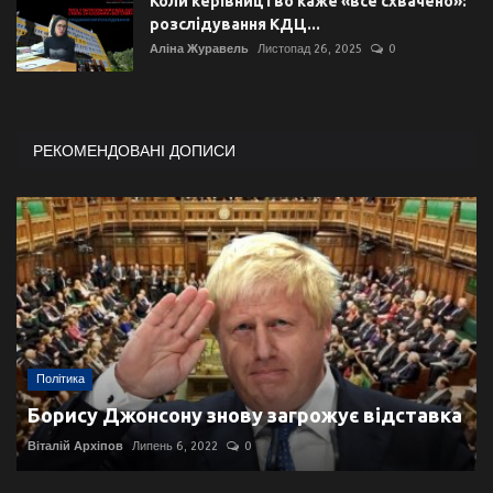
Коли керівництво каже «все схвачено»:
розслідування КДЦ...
Аліна Журавель
Листопад 26, 2025
0
РЕКОМЕНДОВАНІ ДОПИСИ
Політика
Борису Джонсону знову загрожує відставка
Віталій Архіпов
Липень 6, 2022
0