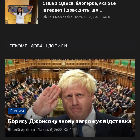
Саша з Одеси: блогерка, яка рве
інтернет і доводить, що...
Oleksii Marchenko
Квітень 17, 2025
0
РЕКОМЕНДОВАНІ ДОПИСИ
Політика
Борису Джонсону знову загрожує відставка
Віталій Архіпов
Липень 6, 2022
0