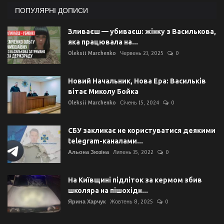
ПОПУЛЯРНІ ДОПИСИ
Зливаєш — убиваєш: жінку з Василькова,
яка працювала на...
Oleksii Marchenko
Червень 21, 2025
0
Новий Начальник, Нова Ера: Васильків
вітає Миколу Бойка
Oleksii Marchenko
Січень 15, 2024
0
СБУ закликає не користуватися деякими
telegram-каналами...
Альона Зюзіна
Липень 15, 2022
0
На Київщині підліток за кермом збив
школяра на пішохідн...
Ярина Харчук
Жовтень 8, 2025
0