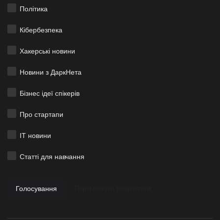
Політика
Кібербезпека
Хакерські новини
Новини з ДаркНета
Бізнес ідеї спікерів
Про стартапи
ІТ новини
Статті для навчання
Голосування
Переглянути результати