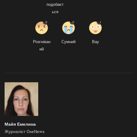
подобаєт
ься
0
0
1
Розгніван
Сумний
Вау
ий
Майя Емелина
Журналіст OneNews