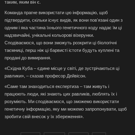
таким, яким він є.
Команда прагне використати цю інформацію, щоб
підтвердити, скільки існує видів, як вони пов'язані один з
одним і яка частина їхнього генетичного коду надає їм ці
надзвичайні, унікальні кольорові візерунки.
Сподіваємося, що вони зможуть розкрити ці біологічні
таємниці, перш ніж ці барвисті істоти будуть куплені та
продані до вимирання.
«Східна Куба – єдине місце у світі, де зустрічаються ці
равлики», – сказав професор Дейвісон.
«Саме там знаходиться експертиза – там живуть і
працюють люди, які знають цих равликів, люблять їх і
розуміють. Ми сподіваємося, що зможемо використати
генетичну інформацію, яку ми можемо запропонувати, щоб
зробити свій внесок у їх збереження».