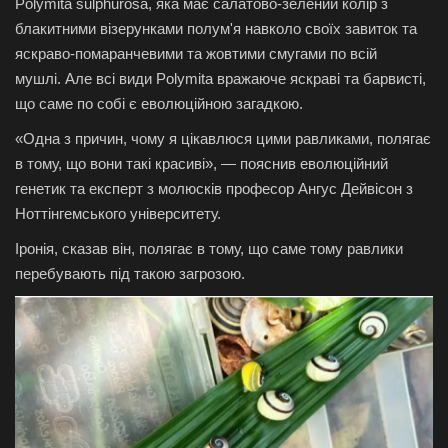
Polymita sulphurosa, яка має салатово-зелений колір з
блакитними візерунками полум'я навколо своїх завиток та
яскраво-помаранчевими та жовтими смугами по всій
мушлі. Але всі види Polymita вражаюче яскраві та барвисті,
що саме по собі є еволюційною загадкою.
«Одна з причин, чому я цікавлюся цими равликами, полягає
в тому, що вони такі красиві», — пояснив еволюційний
генетик та експерт з молюсків професор Ангус Дейвісон з
Ноттінгемського університету.
Іронія, сказав він, полягає в тому, що саме тому равлики
перебувають під такою загрозою.