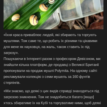
«Їхня краса приваблює людей, які збирають та торгують
мушлями. Тож саме те, що робить їх різними та цікавими
для мене як науковця, на жаль, також ставить їх під
загрозу».
Пошукаючи в Інтернеті разом з професором Девісоном, ми
знайшли кілька платформ, де продавці з Великої Британії
пропонували на продаж мушлі Polymita. На одному сайті
рекламували колекцію з семи мушель за 160 фунтів
стерлінгів.
«Ми знаємо, що деякі з цих видів справді знаходяться під
загрозою зникнення. Тож не знадобиться багато [якщо]
хтось збиратиме їх на Кубі та торгуватиме ними, щоб деякі