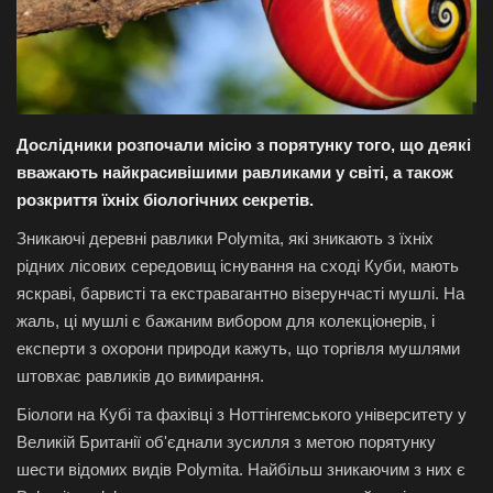
Галерея
Політика
Дослідники розпочали місію з порятунку того, що деякі
Економіка
вважають найкрасивішими равликами у світі, а також
розкриття їхніх біологічних секретів.
Технології
Зникаючі деревні равлики Polymita, які зникають з їхніх
Спорт
рідних лісових середовищ існування на сході Куби, мають
яскраві, барвисті та екстравагантно візерунчасті мушлі. На
Авто
жаль, ці мушлі є бажаним вибором для колекціонерів, і
експерти з охорони природи кажуть, що торгівля мушлями
Відео
штовхає равликів до вимирання.
Біологи на Кубі та фахівці з Ноттінгемського університету у
Мова
Великій Британії об'єднали зусилля з метою порятунку
шести відомих видів Polymita. Найбільш зникаючим з них є
English
Ukraine