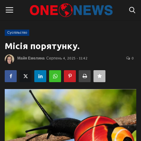
Суспільство
Логін
Реєстрація
Місія порятунку.
Головна
Майя Емелина
Серпень 4, 2025 - 11:42
0
Контакти
Про нас
Підтримати проєкт
Правила для блогерів
Суспільство