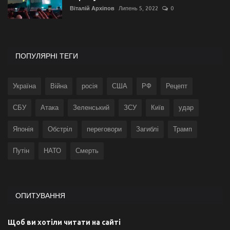
Віталій Архіпов
Липень 5, 2022
0
ПОПУЛЯРНІ ТЕГИ
Україна
Війна
росія
США
РФ
Рецепт
СБУ
Атака
Зеленський
ЗСУ
Київ
удар
Японія
Обстріл
переговори
Загиблі
Трамп
Путін
НАТО
Смерть
ОПИТУВАННЯ
Щоб ви хотіли читати на сайті