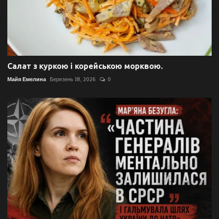
Салат з куркою і корейською морквою.
Майя Емелина
Березень 18, 2026
0