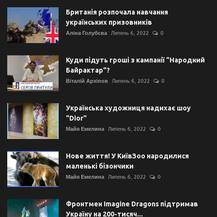
Британія розпочала навчання
українських призовників
Аліна Голубєва
Липень 6, 2022
0
Куди підуть гроші з кампанії "Народний
Байрактар"?
Віталій Архіпов
Липень 6, 2022
0
Українська художниця надихає шоу
"Dior"
Майя Емелина
Липень 6, 2022
0
Нове життя! У КиївЗоо народилися
маленькі бізончики
Майя Емелина
Липень 6, 2022
0
Фронтмен Imagine Dragons підтримав
Україну на 200-тисяч...