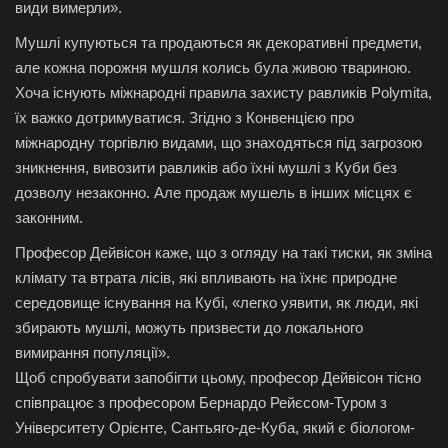
види вимерли».
Мушлі купуються та продаються як декоративні предмети,
але кожна порожня мушля колись була живою твариною.
Хоча існують міжнародні правила захисту равликів Polymita,
їх важко дотримуватися. Згідно з Конвенцією про
міжнародну торгівлю видами, що знаходяться під загрозою
зникнення, вивозити равликів або їхні мушлі з Куби без
дозволу незаконно. Але продаж мушель в інших місцях є
законним.
Професор Дейвісон каже, що з огляду на такі тиски, як зміна
клімату та втрата лісів, які впливають на їхнє природне
середовище існування на Кубі, «легко уявити, як люди, які
збирають мушлі, можуть призвести до локального
вимирання популяції».
Щоб спробувати запобігти цьому, професор Дейвісон тісно
співпрацює з професором Бернардо Рейєсом-Туром з
Університету Орієнте, Сантьяго-де-Куба, який є біологом-