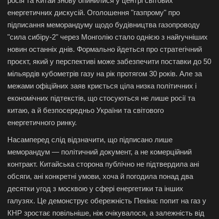
росія та Китай знову опинилися у центрі світових
енергетичних дискусій. Оголошення "газпрому" про
підписання меморандуму щодо будівництва газопроводу
"сила сибіру-2" через Монголію стало однією з найгучніших
новин останніх днів. Формально йдеться про стратегічний
проєкт, який у перспективі може забезпечити поставки до 50
мільярдів кубометрів газу на рік протягом 30 років. Але за
межами офіційних заяв криється ціла низка політичних і
економічних підтекстів, що стосуються не лише росії та
китаю, а й безпосередньо України та світового
енергетичного ринку.
Насамперед слід відзначити, що підписано лише
меморандум — політичний документ, а не комерційний
контракт. Китайська сторона публічно не підтвердила ані
обсяги, ані конкретні умови, хоча й погодила понад два
десятки угод з москвою у сфері енергетики та інших
галузях. Це демонструє обережність Пекіна: попит на газ у
КНР зростає повільніше, ніж очікувалося, а залежність від