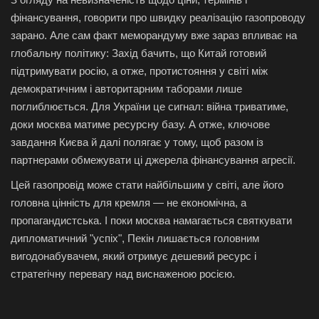
фінансування, говорити про швидку реалізацію газопроводу
зарано. Але сам факт меморандуму вже зараз впливає на
глобальну політику: Захід бачить, що Китай готовий
підтримувати росію, а отже, протистояння у світі між
демократичним і авторитарним таборами лише
поглиблюється. Для України це сигнал: війна триватиме,
доки москва матиме ресурсну базу. А отже, ключове
завдання Києва й далі полягає у тому, щоб разом із
партнерами обмежувати ці джерела фінансування агресії.
Цей газопровід може стати найбільшим у світі, але його
головна цінність для кремля — не економічна, а
пропагандистська. І поки москва намагається святкувати
дипломатичний "успіх", Пекін лишається головним
вигодонабувачем, який отримує дешевий ресурс і
стратегічну перевагу над виснаженою росією.