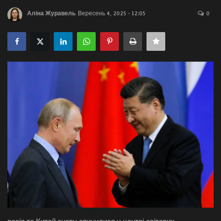
Аліна Журавель
Вересень 4, 2025 - 12:05
0
Галерея
Політика
Економіка
Технології
Спорт
Авто
Відео
Мова
English
Ukraine