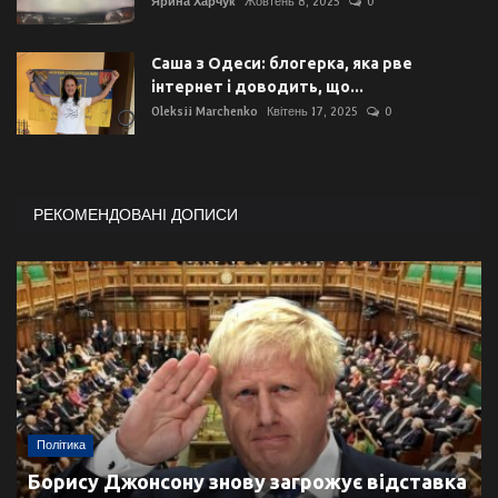
Ярина Харчук
Жовтень 8, 2025
0
Саша з Одеси: блогерка, яка рве
інтернет і доводить, що...
Oleksii Marchenko
Квітень 17, 2025
0
РЕКОМЕНДОВАНІ ДОПИСИ
Політика
Борису Джонсону знову загрожує відставка