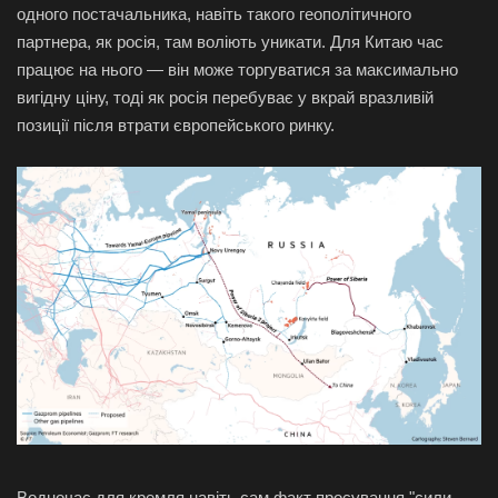
одного постачальника, навіть такого геополітичного
партнера, як росія, там воліють уникати. Для Китаю час
працює на нього — він може торгуватися за максимально
вигідну ціну, тоді як росія перебуває у вкрай вразливій
позиції після втрати європейського ринку.
Водночас для кремля навіть сам факт просування "сили