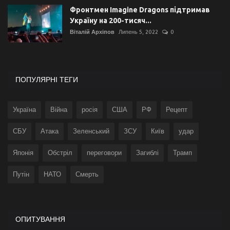
Фронтмен Imagine Dragons підтримав
Україну на 200-тисяч...
Віталій Архіпов
Липень 5, 2022
0
ПОПУЛЯРНІ ТЕГИ
Україна
Війна
росія
США
РФ
Рецепт
СБУ
Атака
Зеленський
ЗСУ
Київ
удар
Японія
Обстріл
переговори
Загиблі
Трамп
Путін
НАТО
Смерть
ОПИТУВАННЯ