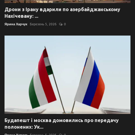
Дрони з Ірану вдарили по азербайджанському
Нахічевану: ...
Ярина Харчук
Березень 5, 2026
0
Будапешт і москва домовились про передачу
полонених: Ук...