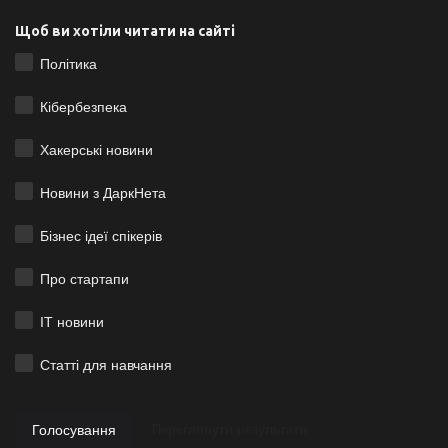
Щоб ви хотіли читати на сайті
Політика
Кібербезпека
Хакерські новини
Новини з ДаркНета
Бізнес ідеї спікерів
Про стартапи
ІТ новини
Статті для навчання
Голосування
Переглянути результати