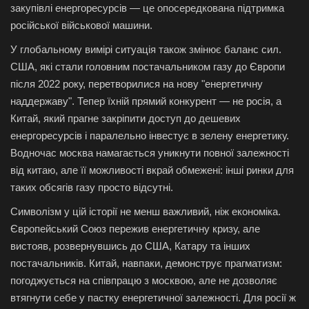
закупівлі енергоресурсів — це опосередкована підтримка
російської військової машини.
У глобальному вимірі ситуація також змінює баланс сил.
США, які стали головним постачальником газу до Європи
після 2022 року, перетворилися на нову "енергетичну
наддержаву". Тепер їхній прямий конкурент — не росія, а
Китай, який прагне закріпити доступ до дешевих
енергоресурсів і паралельно інвестує в зелену енергетику.
Водночас москва намагається уникнути повної залежності
від китаю, але її можливості вкрай обмежені: інші ринки для
таких обсягів газу просто відсутні.
Символізм у цій історії не менш важливий, ніж економіка.
Європейський Союз пережив енергетичну кризу, але
вистояв, розвернувшись до США, Катару та інших
постачальників. Китай, навпаки, демонструє прагматизм:
погоджується на співпрацю з москвою, але не дозволяє
втягнути себе у пастку енергетичної залежності. Для росії ж