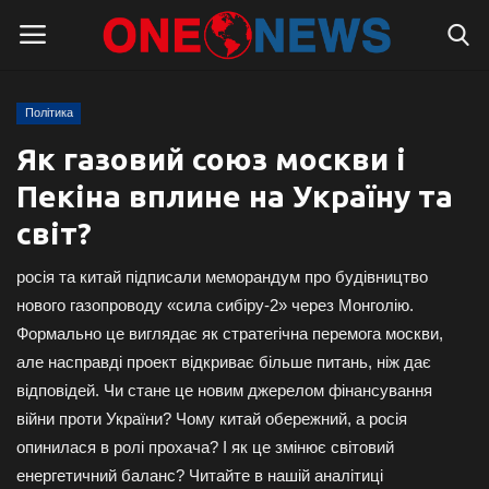
Політика
Логін
Реєстрація
Як газовий союз москви і
Пекіна вплине на Україну та
Головна
світ?
Контакти
росія та китай підписали меморандум про будівництво
Про нас
нового газопроводу «сила сибіру-2» через Монголію.
Формально це виглядає як стратегічна перемога москви,
Підтримати проєкт
але насправді проект відкриває більше питань, ніж дає
відповідей. Чи стане це новим джерелом фінансування
Правила для блогерів
війни проти України? Чому китай обережний, а росія
опинилася в ролі прохача? І як це змінює світовий
Суспільство
енергетичний баланс? Читайте в нашій аналітиці