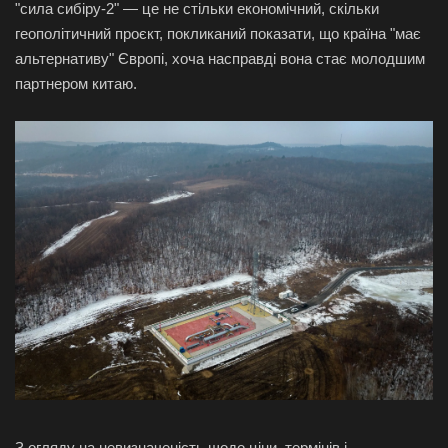
"сила сибіру-2" — це не стільки економічний, скільки
геополітичний проєкт, покликаний показати, що країна "має
альтернативу" Європі, хоча насправді вона стає молодшим
партнером китаю.
З огляду на невизначеність щодо ціни, термінів і