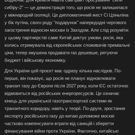
сибіру-2" — це демонстрація того, що росія не залишилася
у міжнародній ізоляції. Це дипломатичний жест Сі Цзіньпіна
у бік путіна, свого роду "подарунок" напередодні чергового
загострення відносин москви із Заходом. Але слід розуміти:
у цьому партнерстві саме Китай диктує умови. росія, яка
колись отримувала від європейських споживачів преміальні
ціни, тепер змушена продавати газ дешевше, рятуючи
бюджет і військову економіку.
Для України цей проєкт має одразу кілька наслідків. По-
перше, він показує, що росія не планує відновлювати
транзит газу до Європи після 2027 року, коли ЄС остаточно
відмовиться від російських енергоресурсів. Це означає
кінець для української газотранспортної системи як
транзитного коридору, навіть у теорії. По-друге, зростання
експорту російського газу до китаю допоможе москві
частково компенсувати втрати від санкцій і зберегти
фінансування війни проти України. Фактично, китайські