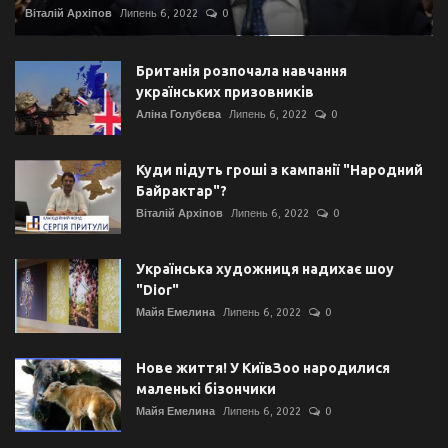
Віталій Архіпов
Липень 6, 2022
0
Британія розпочала навчання
українських призовників
Аліна Голубєва
Липень 6, 2022
0
Куди підуть гроші з кампанії "Народний
Байрактар"?
Віталій Архіпов
Липень 6, 2022
0
Українська художниця надихає шоу
"Dior"
Майя Емелина
Липень 6, 2022
0
Нове життя! У КиївЗоо народилися
маленькі бізончики
Майя Емелина
Липень 6, 2022
0