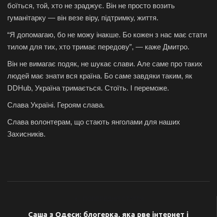
боїться, той, хто не зраджує. Він не просто возить
гуманітарку — він везе віру, підтримку, життя.
“Я допомагаю, бо не можу інакше. Бо кожен з нас має стати
тилом для тих, хто тримає передову”, — каже Дмитро.
Він не вимагає подяк, не шукає слави. Але саме про таких
людей має знати вся країна. Бо саме завдяки таким, як
DDHub, Україна тримається. Стоїть. І переможе.
Слава Україні. Героям слава.
Слава волонтерам, що стають янголами для наших
Захисників.
ПОПЕРЕДНЯ СТАТТЯ
Саша з Одеси: блогерка, яка рве інтернет і