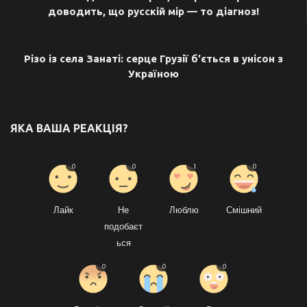
доводить, що русскій мір — то діагноз!
НАСТУПНА СТАТТЯ
Різо із села Занаті: серце Грузії б’ється в унісон з
Україною
ЯКА ВАША РЕАКЦІЯ?
0
0
1
0
Лайк
Не
Люблю
Смішний
подобаєт
ься
0
0
0