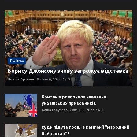
Політика
Борису Джонсону знову загрожує відставка
Віталій Архіпов
Липень 6, 2022
0
Британія розпочала навчання
українських призовників
Аліна Голубєва
Липень 6, 2022
0
Куди підуть гроші з кампанії "Народний
Байрактар"?