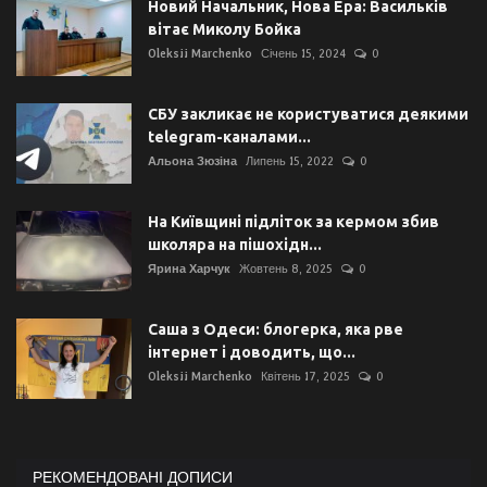
Новий Начальник, Нова Ера: Васильків
вітає Миколу Бойка
Oleksii Marchenko
Січень 15, 2024
0
СБУ закликає не користуватися деякими
telegram-каналами...
Альона Зюзіна
Липень 15, 2022
0
На Київщині підліток за кермом збив
школяра на пішохідн...
Ярина Харчук
Жовтень 8, 2025
0
Саша з Одеси: блогерка, яка рве
інтернет і доводить, що...
Oleksii Marchenko
Квітень 17, 2025
0
РЕКОМЕНДОВАНІ ДОПИСИ