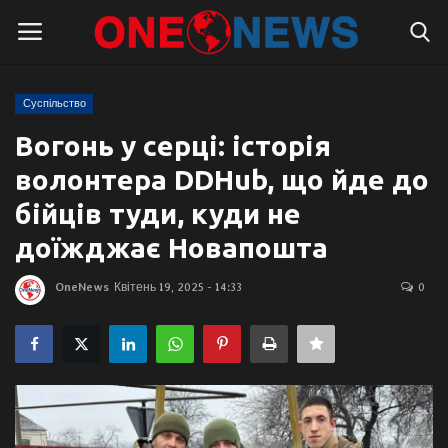
Суспільство
Логін
Реєстрація
Вогонь у серці: історія
волонтера DDHub, що йде до
Головна
бійців туди, куди не
Контакти
доїжджає Новапошта
Про нас
OneNews
Квітень 19, 2025 - 14:33
0
Підтримати проєкт
Правила для блогерів
Суспільство