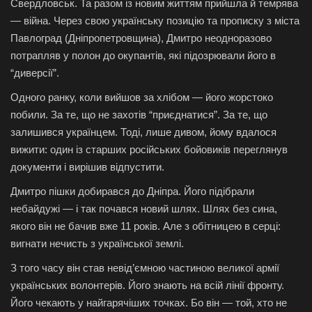
Свердловськ. Та разом із новим життям прийшла й темрява
— війна. Через свою українську позицію та прописку з міста
Павлоград (Дніпропетровщина), Дмитро неодноразово
потрапляв у полон до окупантів, які підозрювали його в
“диверсії”.
Одного ранку, коли вийшов за хлібом — його жорстоко
побили. За те, що не захотів “приєднатися”. За те, що
залишився українцем. Тоді, лише дивом, йому вдалося
вижити: один із старших російських бойовиків переглянув
документи і вирішив відпустити.
Дмитро пішки добирався до Дніпра. Його підібрали
небайдужі — і так почався новий шлях. Шлях без сина,
якого він не бачив вже 11 років. Але з обітницею в серці:
вигнати нечисть з української землі.
З того часу він став невід’ємною частиною великої армії
українських волонтерів. Його знають на всій лінії фронту.
Його чекають у найгарячіших точках. Бо він — той, хто не