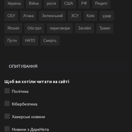
Україна
Війна
росія
США
РФ
Рецепт
СБУ
Атака
Зеленський
ЗСУ
Київ
удар
Японія
Обстріл
переговори
Загиблі
Трамп
Путін
НАТО
Смерть
ОПИТУВАННЯ
Щоб ви хотіли читати на сайті
Політика
Кібербезпека
Хакерські новини
Новини з ДаркНета