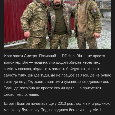
Галерея
Політика
Економіка
Технології
Його звати Дмитро. Позивний — DDHub. Він — не просто
Спорт
волонтер. Він — людина, яка щодня обирає небезпеку
замість спокою, відданість замість байдужості, фронт
Авто
замість тилу. Він їде туди, де не працює зв’язок, де не буває
тиші, де не доїжджають вантажі з гуманітарною допомогою.
Відео
Туди, де потрібна не просто їжа чи одяг — а присутність,
слово, тепло, надія.
Мова
Історія Дмитра почалась ще у 2013 році, коли він із родиною
мешкав у Луганську. Тоді народився його син — у місті
English
Ukraine